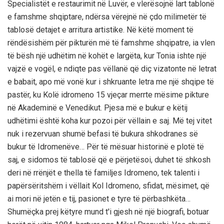
Specialistët e restaurimit në Luvër, e vlerësojnë lart tablonë
e famshme shqiptare, ndërsa vërejnë në çdo milimetër të
tablosë detajet e arritura artistike. Në këtë moment të
rëndësishëm për pikturën më të famshme shqipatre, ia vlen
të bësh një udhëtim në kohët e largëta, kur Tonia ishte një
vajzë e vogël, e ndiqte pas vëllanë që diç vizatonte në letrat
e babait, apo më vonë kur i shkruante letra me një shqipe të
pastër, ku Kolë idromeno 15 vjeçar merrte mësime pikture
në Akademinë e Venedikut. Pjesa më e bukur e këtij
udhëtimi është koha kur pozoi për vëllain e saj. Më tej vitet
nuk i rezervuan shumë befasi të bukura shkodranes së
bukur të Idromenëve… Për të mësuar historinë e plotë të
saj, e sidomos të tablosë që e përjetësoi, duhet të shkosh
deri në rrënjët e thella të familjes Idromeno, tek talenti i
papërsëritshëm i vëllait Kol Idromeno, sfidat, mësimet, që
ai mori në jetën e tij, pasionet e tyre të përbashkëta…
Shumëçka prej këtyre mund t'i gjesh në një biografi, botuar