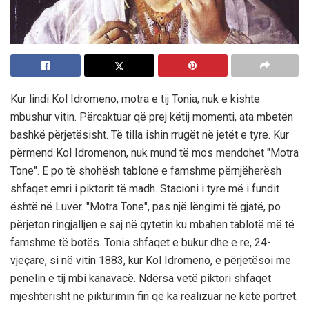
Kur lindi Kol Idromeno, motra e tij Tonia, nuk e kishte
mbushur vitin. Përcaktuar që prej këtij momenti, ata mbetën
bashkë përjetësisht. Të tilla ishin rrugët në jetët e tyre. Kur
përmend Kol Idromenon, nuk mund të mos mendohet "Motra
Tone". E po të shohësh tablonë e famshme përnjëherësh
shfaqet emri i piktorit të madh. Stacioni i tyre më i fundit
është në Luvër. "Motra Tone", pas një lëngimi të gjatë, po
përjeton ringjalljen e saj në qytetin ku mbahen tablotë më të
famshme të botës. Tonia shfaqet e bukur dhe e re, 24-
vjeçare, si në vitin 1883, kur Kol Idromeno, e përjetësoi me
penelin e tij mbi kanavacë. Ndërsa vetë piktori shfaqet
mjeshtërisht në pikturimin fin që ka realizuar në këtë portret.