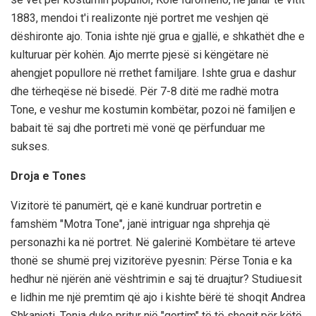
1883, mendoi t'i realizonte një portret me veshjen që
dëshironte ajo. Tonia ishte një grua e gjallë, e shkathët dhe e
kulturuar për kohën. Ajo merrte pjesë si këngëtare në
ahengjet popullore në rrethet familjare. Ishte grua e dashur
dhe tërheqëse në bisedë. Për 7-8 ditë me radhë motra
Tone, e veshur me kostumin kombëtar, pozoi në familjen e
babait të saj dhe portreti më vonë qe përfunduar me
sukses.
Droja e Tones
Vizitorë të panumërt, që e kanë kundruar portretin e
famshëm "Motra Tone", janë intriguar nga shprehja që
personazhi ka në portret. Në galerinë Kombëtare të arteve
thonë se shumë prej vizitorëve pyesnin: Përse Tonia e ka
hedhur në njërën anë vështrimin e saj të druajtur? Studiuesit
e lidhin me një premtim që ajo i kishte bërë të shoqit Andrea
Shkanjeti. Tonia duke pritur një "qortim" të të shoqit për këtë