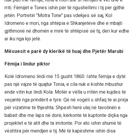
rriti. Fëmijët e Tones ishin për të ngushëllimi i tij për gjithë
jetën. Portretin "Motra Tone" pas vdekjes së saj, Kol
Idromeno e mori, nga shtëpia e Shkanjetëve dhe e mbajti
gjithmonë në dhomën e mirë të shtëpisë së tij, deri kur edhe
ai iku nga kjo jetë.
Mësuesit e parë dy klerikë të huaj dhe Pjetër Marubi
Fëmija i lindur piktor
Kolë Idromeno lindi më 15 gusht 1860. Ishte fëmija e dytë
pas një vajze të quajtur Tonia, e cila nuk e kishte mbushur
ende vitin kur lindi Kola. Motër e vëlla u rritën me kujdes të
veçantë nga prindërit e tyre. Që në vogëli u shfaq te ai prirja
për vizatime të thjeshta. Shpesh herë ulej në tavolinën e
babait dhe me laps në dorë, kërkonte të kuptonte diçka nga
projektet e të atit dhe ta imitonte. Por ato ishin shumë të
vështira për mendjen e tij. Më të kapëshme ishin disa