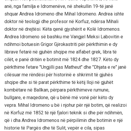
anë, nga familja e Idromenëve, në shekullin 19-të janë
shquar Andrea Idromeno dhe Mihal Idromeno. Andrea ishte
doktor në teologji dhe profesor në Korfuz, ndërsa Mihali
doktor në drejtësi. Këta qenë gjyshërit e Kolë Idromenos.
Andrea Idromeno së bashku me Vangjel Meksi Labovitin e
ndihmoi botuesin Grigor Gjirokastriti për përkthimin e dy
librave fetarë në gjuhën shqipe me alfabet grek, libra të
cilët, e panë dritën e botimit më 1824 dhe 1827. Këto dy
përkthime fetare "Ungjilli pas Matheut" dhe "Dhjata e re" janë
cilësuar me rëndësi për historinë e shkrimit të gjuhës
shqipe dhe si të parat përkthime të këtij lloji në gjuhët
kombëtare në Ballkan, përpara përkthimeve rumune,
bullgare, e maqedone, që u bënë më vonë për këto dy
vepra. Mihal Idromeno u bë i njohur për një botim, që realizoi
në Korfuz më 1852 të një fjalori teknik si dhe për ndihmën,
që i dha Andrea Idromenos në përpilimin dhe botimin e një
historie të Pargës dhe të Sulit, vepër e cila, sipas