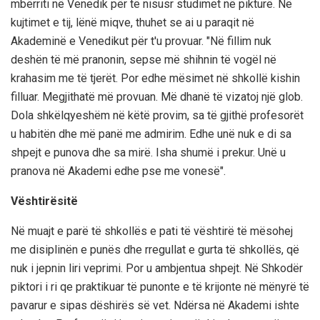
mbërriti në Venedik për të nisusr studimet në pikturë. Në
kujtimet e tij, lënë miqve, thuhet se ai u paraqit në
Akademinë e Venedikut për t'u provuar. "Në fillim nuk
deshën të më pranonin, sepse më shihnin të vogël në
krahasim me të tjerët. Por edhe mësimet në shkollë kishin
filluar. Megjithatë më provuan. Më dhanë të vizatoj një glob.
Dola shkëlqyeshëm në këtë provim, sa të gjithë profesorët
u habitën dhe më panë me admirim. Edhe unë nuk e di sa
shpejt e punova dhe sa mirë. Isha shumë i prekur. Unë u
pranova në Akademi edhe pse me vonesë".
Vështirësitë
Në muajt e parë të shkollës e pati të vështirë të mësohej
me disiplinën e punës dhe rregullat e gurta të shkollës, që
nuk i jepnin liri veprimi. Por u ambjentua shpejt. Në Shkodër
piktori i ri qe praktikuar të punonte e të krijonte në mënyrë të
pavarur e sipas dëshirës së vet. Ndërsa në Akademi ishte