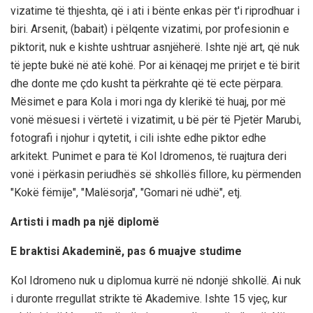
vizatime të thjeshta, që i ati i bënte enkas për t'i riprodhuar i
biri. Arsenit, (babait) i pëlqente vizatimi, por profesionin e
piktorit, nuk e kishte ushtruar asnjëherë. Ishte një art, që nuk
të jepte bukë në atë kohë. Por ai kënaqej me prirjet e të birit
dhe donte me çdo kusht ta përkrahte që të ecte përpara.
Mësimet e para Kola i mori nga dy klerikë të huaj, por më
vonë mësuesi i vërtetë i vizatimit, u bë për të Pjetër Marubi,
fotografi i njohur i qytetit, i cili ishte edhe piktor edhe
arkitekt. Punimet e para të Kol Idromenos, të ruajtura deri
vonë i përkasin periudhës së shkollës fillore, ku përmenden
"Kokë fëmije", "Malësorja", "Gomari në udhë", etj.
Artisti i madh pa një diplomë
E braktisi Akademinë, pas 6 muajve studime
Kol Idromeno nuk u diplomua kurrë në ndonjë shkollë. Ai nuk
i duronte rregullat strikte të Akademive. Ishte 15 vjeç, kur