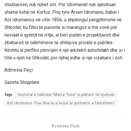
studiuesve, nuk njihet sot. Por Idromenët nuk qëndruan
shumë kohë në Korfuz. Prej tyre Arsen Idromeno, babai i
Kol Idromenos në vitin 1856, u shpërngul përgjithmonë në
Shkodër, ku filloi të punonte si marangoz e më vonë për
nevojat e qytetit në rritje, ai bëri punën e projektuesit dhe
zbatuesit të ndërtimeve të shtëpive private e publike.
Kështu ai përfitoi përvojën e një arkitekti autodidakt dhe si i
tillë u njoh në Shkodër, por njihej edhe si një vizatues i zoti.
Admirina Peçi
Gazeta Shqiptare.
Tags:
Historia e tablosë "Motra Tone" e piktorit të njohuer
Kol Idromeno. Pse dhe si e krijoi ai portretin e famshëm?
Previous Post