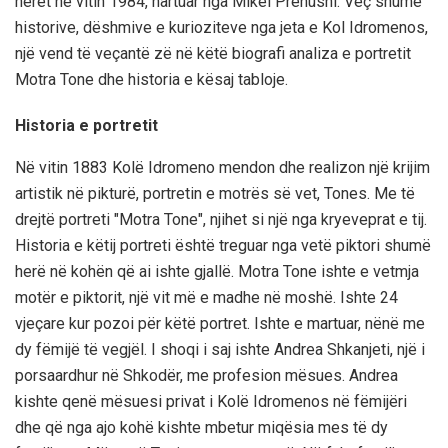
herët në vitin 1984, hartuar nga Mikel Prenushi. Veç shumë
historive, dëshmive e kurioziteve nga jeta e Kol Idromenos,
një vend të veçantë zë në këtë biografi analiza e portretit
Motra Tone dhe historia e kësaj tabloje.
Historia e portretit
Në vitin 1883 Kolë Idromeno mendon dhe realizon një krijim
artistik në pikturë, portretin e motrës së vet, Tones. Me të
drejtë portreti "Motra Tone", njihet si një nga kryeveprat e tij.
Historia e këtij portreti është treguar nga vetë piktori shumë
herë në kohën që ai ishte gjallë. Motra Tone ishte e vetmja
motër e piktorit, një vit më e madhe në moshë. Ishte 24
vjeçare kur pozoi për këtë portret. Ishte e martuar, nënë me
dy fëmijë të vegjël. I shoqi i saj ishte Andrea Shkanjeti, një i
porsaardhur në Shkodër, me profesion mësues. Andrea
kishte qenë mësuesi privat i Kolë Idromenos në fëmijëri
dhe që nga ajo kohë kishte mbetur miqësia mes të dy