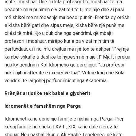
ishte i moshuar. Unë i'u luta profesorit të moshuar të ma
besonte mua punimin e vizatimit të tij me hije dhe ai pasi
më shikoi me mirëdashje ma besoi punën. Brenda dy orësh
e kisha bërë gati dhe sipas meje, kisha bërë një punë me
cilësi të mirë. Kjo u duk dhe nga qëndrimi, që mbajti
profesori i moshuar, mirëpo kur e pa vizatimin tim të
përfunduar, ai i riu, m'u drejtua me një ton të ashpër "Prej një
kambë shkalle ti dashke të hypësh në majë…!" Mjaft i prekur
nga ky qëndrim i Kol Idromeno qe përgjigjur: "Ju profesor
nuk i njihni aftësitë e nxënësve tuaj". Vetmë kaq dhe Kola
vendosi të largohej përfundimisht nga Akademia.
Rrënjët artistike tek babai e gjyshërit
Idromenët e famshëm nga Parga
Idromenët kanë qenë një familje e njohur nga Parga. Prej
kësaj familje në shekujt XVIII, XIX, kanë dalë njerëz të
shquar. Nën pashallëkun e Ali Pashë Tepelenës, në këto