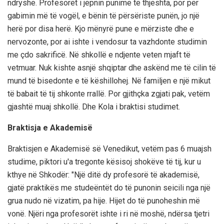
ndryshe. Profesorët i jepnin punime të thjeshta, por për
gabimin më të vogël, e bënin të përsëriste punën, jo një
herë por disa herë. Kjo mënyrë pune e mërziste dhe e
nervozonte, por ai ishte i vendosur ta vazhdonte studimin
me çdo sakrificë. Në shkollë e ndjente veten mjaft të
vetmuar. Nuk kishte asnjë shqiptar dhe askënd me të cilin të
mund të bisedonte e të këshillohej. Në familjen e një mikut
të babait të tij shkonte rrallë. Por gjithçka zgjati pak, vetëm
gjashtë muaj shkollë. Dhe Kola i braktisi studimet.
Braktisja e Akademisë
Braktisjen e Akademisë së Venedikut, vetëm pas 6 muajsh
studime, piktori u'a tregonte kësisoj shokëve të tij, kur u
kthye në Shkodër: "Një ditë dy profesorë të akademisë,
gjatë praktikës me studeëntët do të punonin seicili nga një
grua nudo në vizatim, pa hije. Hijet do të punoheshin më
vonë. Njëri nga profesorët ishte i ri në moshë, ndërsa tjetri