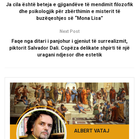
Ja cila është beteja e gjigandëve të mendimit filozofik
dhe psikologjik për zbërthimin e misterit të
buzëqeshjes së “Mona Lisa”
Next Post
Faqe nga ditari i panjohur i gjeniut të surrealizmit,
piktorit Salvador Dali. Copëza delikate shpirti të një
uragani ndjesor dhe estetik
ALBERT VATAJ