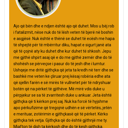
Ajo që bën dhe e ndjen është ajo që duhet. Mos u bëj rob
i fatalizmit, nëse nuk do të lësh veten të bjerë në boshin
e asgjësë. Nuk është e thënë se duhet të ecësh me hapa
të shpejtë për të mbërritur diku, hapat e sigurt janë ata
që të çojnë aty ku duhet dhe kur duhet të shkosh. Jepu
me gjithë shpirt asaj që e do me gjithë zemër dhe do të
shohësh se përveçse i pasur do të jesh dhe i lumtur.
Ushqeje me dritë gjithçka që jeta ta kredh në terr dhe se
bashkë me veten ke çliruar prej kësaj robëria edhe ata
që sjellin farën e së mirës të vullnetet për të ndryshuar
botën që na përket të gjithëve. Më mirë vdis duke u
përpjekur se sa të zvarritesh duke u ankuar. Jeta është
gjithçka që ti kërkon prej saj. Nuk ka forcë të hyjshme
apo përkufizime që tregojnë udhën e së vërtetës, jetën
e merituar, zotërimin e gjithçkasë që të përket. Kërko
gjithçka tek vetja. Gjithçka që do është gjithnjë me ty.
Mjafton të dish ta kërkosh dhe do të kesh gjithçka.