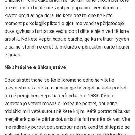
pozim, që po bënte me veshjen popullore, vështrimin e
kishte drejtuar nga dera. Në këtë pozim dhe në këtë
moment psikologjik piktori e gjeti me vend ta përjetësojë
duke gjykuar si artist se vepra do t'i dilte e një niveli të lartë
artistik. Në këtë vepër, napa e bardhë, që ka rrethuar fytyrën
e saj në sfondin e errët të pikturës e përcakton qartë figurën
e gruas.
Në shtëpinë e Shkanjetëve
Specialistët thonë se Kolë Idromeno edhe në vitet e
mëvonshme ka ritokuar ndonjë gjë të vogël në këtë portret
po në përgjithësi vepra u përfundua më 1883. Këtë e
vërteton jo vetëm mosha e Tones në portret, por edhe
mbishkrimi i vetë autorit në këtë krijim. Këtë portret të bukur,
menjëherë pasi e përfundoi, artisti ia fali motrës së vet. Vite
me radhë ky portret qe vendosur në një kënd të shtëpisë së
Shkanjetëve, në dhomën e pritjes. Krijuesi i saj, piktori Kolë