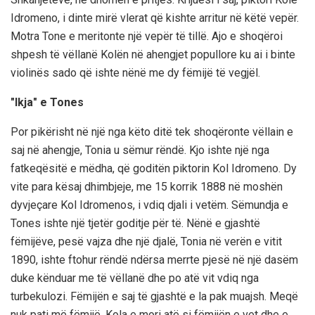
Idromeno, i dinte mirë vlerat që kishte arritur në këtë vepër.
Motra Tone e meritonte një vepër të tillë. Ajo e shoqëroi
shpesh të vëllanë Kolën në ahengjet popullore ku ai i binte
violinës sado që ishte nënë me dy fëmijë të vegjël.
"Ikja" e Tones
Por pikërisht në një nga këto ditë tek shoqëronte vëllain e
saj në ahengje, Tonia u sëmur rëndë. Kjo ishte një nga
fatkeqësitë e mëdha, që goditën piktorin Kol Idromeno. Dy
vite para kësaj dhimbjeje, me 15 korrik 1888 në moshën
dyvjeçare Kol Idromenos, i vdiq djali i vetëm. Sëmundja e
Tones ishte një tjetër goditje për të. Nënë e gjashtë
fëmijëve, pesë vajza dhe një djalë, Tonia në verën e vitit
1890, ishte ftohur rëndë ndërsa merrte pjesë në një dasëm
duke kënduar me të vëllanë dhe po atë vit vdiq nga
turbekulozi. Fëmijën e saj të gjashtë e la pak muajsh. Meqë
nuk pati më fëmijë, Kola e mori atë si fëmijën e vet dhe e