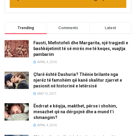
Trending
Comments
Latest
Fausti, Mefistofeli dhe Margarita, një tragjedi e
bashkëjetimit të së mirës me të keqes, vuajtja
pambarim
APRIL 4, 2016
Çfarë është Dashuria? Thënie brilante nga
njerëz të famshëm që kanë skalitur zjarret e
pasionit në historinë e letërsisë
MAY 12, 2017
Ëndrrat e këqija, makthet, përse i shohim,
mesazhet që na dërgojnë dhe a mund t’i
shmangim?
APRIL 4, 2016