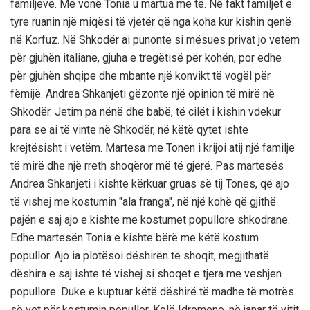
familjeve. Më vonë Tonia u martua me të. Në fakt familjet e
tyre ruanin një miqësi të vjetër që nga koha kur kishin qenë
në Korfuz. Në Shkodër ai punonte si mësues privat jo vetëm
për gjuhën italiane, gjuha e tregëtisë për kohën, por edhe
për gjuhën shqipe dhe mbante një konvikt të vogël për
fëmijë. Andrea Shkanjeti gëzonte një opinion të mirë në
Shkodër. Jetim pa nënë dhe babë, të cilët i kishin vdekur
para se ai të vinte në Shkodër, në këtë qytet ishte
krejtësisht i vetëm. Martesa me Tonen i krijoi atij një familje
të mirë dhe një rreth shoqëror më të gjerë. Pas martesës
Andrea Shkanjeti i kishte kërkuar gruas së tij Tones, që ajo
të vishej me kostumin "ala franga", në një kohë që gjithë
pajën e saj ajo e kishte me kostumet popullore shkodrane.
Edhe martesën Tonia e kishte bërë me këtë kostum
popullor. Ajo ia plotësoi dëshirën të shoqit, megjithatë
dëshira e saj ishte të vishej si shoqet e tjera me veshjen
popullore. Duke e kuptuar këtë dëshirë të madhe të motrës
së vet për kostumin popullor, Kolë Idromeno, në janar të vitit