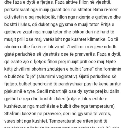
dhe faza e dytë e fjetjes. Faza aktive fillon në vjeshtë,
përkatësisht nga muaji gusht deri në shtator. Bima ri-merr
aktivitetin e saj metabolik, fillon nga nxjerrja e gjetheve dhe
boshti i lules, që duket nga gjysma e muaji tetor. Rritja e
gjetheve zgjat nga muaji tetor dhe shkon deri në fund të
muajit prill ose maj, varësisht nga kushtet klimatike. Do të
shohim edhe fazën e lulëzimit. Zhvillimi i rrënjëve ndodh
gjatë periudhës së vjeshtës ose të pranverës. Faza e dytë,
që është ajo e fjetjes fillon prej muajit prill ose maj. Gjatë
këtij zhvillimi shohim zhdukjen e bulbit “amë” dhe formimin
e bulëzës “bijë” (shumimi vegjetativ). Gjatë periudhës së
fjetjes, bulbet qëndrojnë të pandryshuar pasi të kenë arritur
pjekurinë e tyre. Secili mbart një ose dy sytha prej ku dalin
gjethet e reja dhe boshti i lules (rritja e lules është e
kushtëzuar nga madhësia e bulbit dhe nga temperatura).
Shafrani lulëzon në pranverë, deri në gjysmë të verës,
varësisht nga kushtet. Temperaturat që rriten janë të