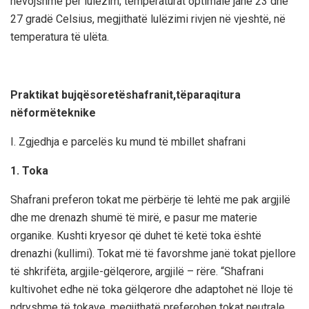
nevojshme për lulëzim; temperaturat optimale janë 23 dhe
27 gradë Celsius, megjithatë lulëzimi rivjen në vjeshtë, në
temperatura të ulëta.
Praktikat bujqësoretëshafranit,tëparaqitura
nëformëteknike
I. Zgjedhja e parcelës ku mund të mbillet shafrani
1. Toka
Shafrani preferon tokat me përbërje të lehtë me pak argjilë
dhe me drenazh shumë të mirë, e pasur me materie
organike. Kushti kryesor që duhet të ketë toka është
drenazhi (kullimi). Tokat më të favorshme janë tokat pjellore
të shkrifëta, argjile-gëlqerore, argjilë – rëre. “Shafrani
kultivohet edhe në toka gëlqerore dhe adaptohet në lloje të
ndryshme të tokave, megjithatë preferohen tokat neutrale