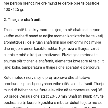
Një person brenda një ore mund të qërojë ose të pastrojë
100 -125 gr.
2. Tharja e shafranit
Tharja është faza kryesore e nxjerrjes së shafranit, sepse
vetëm atëherë mund ta ndijim aromën karakteristike të këtij
aromatizuesi, që e ruan shafranin nga dehidrimi, nga mykja
dhe ia jep aromën karakteristike. Nga faza e tharjes varet
cilësia e mirë e këtij aromatizuesi. Ekzistojnë metoda të
shumta për tharjen e shafranit, elementet kryesore të të cilit
janë: koha, temperatura e tharjes dhe aparatet e përdorura.
Këto metoda ndryshojnë prej rajoneve dhe shteteve
prodhuese, prandaj ndryshon edhe cilësia e shafranit. Tharja
mund të bëhet në një furrë elektrike në temperaturë prej 35-
50 gradë Celsius dhe zgjat 20-30 min. Shafrani humb 4/5 të
peshës së tij, kurse lagështia e mbetur duhet të jetë më së