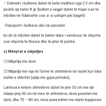
– Diametri i bulbeve duhet të ketë madhësi nga 2.5 cm dhe
peshë që kalon 8 gr (bulbet e vegjël duhet të hiqen ose të
mbillen në fidanishte ose si si ushqim për bagëti)
-Transporti i bulbeve deri në parcelën
ku do të mbillen duhet të bëhet duke i vendosur në shporta
ose shporta të thurura dhe të jenë të pastra.
c) Mënyrat e mbjelljes
Mbjellja me dorë
Mbjellja me vija në formë të shtretërve në rastet kur toka
është e shkrifët (ujitja me gypa përtokë);
Lartësia e këtyre shtretërve duhet të jetë 30 cm me një
ndarje prej 50 cm në mes të shtretërve, nëse punohet me
dorë, dhe 70 – 80 cm, nëse puna bëhet me mjete bujqësore.