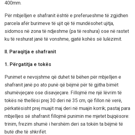
400mm.
Për mbjelljen e shafranit është e preferueshme të zgjidhen
parcela afër burimeve të ujit që të mundësohet ujitja,
sidomos në zona të ndjeshme (pa të reshura) ose në rastet
ku të reshurat janë të vonshme, gjatë kohës së lulëzimit.
II. Paraqitja e shafranit
1. Përgatitja e tokës
Punimet e nevojshme që duhet të bëhen për mbjelljen e
shafranit janë po ato punë që bëjmë për të gjitha bimët
shumëvjeçare ose disavjeçare. Fillojmë me një lëvrim të
tokës në thellësi prej 30 deri në 35 cm, që fillon në verë,
përkatësisht prej muajit maj deri në muajin korrik; pastaj para
mbjelljes së shafranit fillojmë punimin me mjetet bujqësore:
trinim, frezim shumë i hershëm deri sa tokën ta bëjmë të
butë dhe të shkrifët.