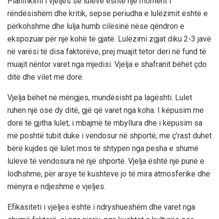
Planifikimi i vjeljes se luleve është një moment i
rëndësishëm dhe kritik, sepse periudha e lulëzimit është e
përkohshme dhe lulja humb cilësinë nëse qëndron e
ekspozuar për një kohë të gjatë. Lulëzimi zgjat diku 2-3 javë
në varësi të disa faktorëve, prej muajit tetor deri në fund të
muajit nëntor varet nga mjedisi. Vjelja e shafranit bëhet çdo
ditë dhe vilet me dorë.
Vjelja bëhet në mëngjes, mundësisht pa lagështi. Lulet
ruhen një ose dy ditë, gjë që varet nga koha. I këpusim me
dorë të gjitha lulet, i mbajmë të mbyllura dhe i këpusim sa
më poshtë tubit duke i vendosur në shportë, me ç’rast duhet
bërë kujdes që lulet mos të shtypen nga pesha e shumë
luleve të vendosura në një shportë. Vjelja është një punë e
lodhshme, për arsye të kushteve jo të mira atmosferike dhe
mënyra e ndjeshme e vjeljes.
Efikasiteti i vjeljes është i ndryshueshëm dhe varet nga