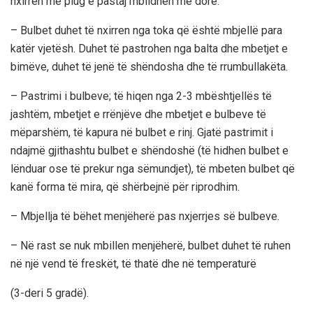
nxirren me plug e pastaj mblidhen me dorë.
– Bulbet duhet të nxirren nga toka që është mbjellë para
katër vjetësh. Duhet të pastrohen nga balta dhe mbetjet e
bimëve, duhet të jenë të shëndosha dhe të rrumbullakëta.
– Pastrimi i bulbeve; të hiqen nga 2-3 mbështjellës të
jashtëm, mbetjet e rrënjëve dhe mbetjet e bulbeve të
mëparshëm, të kapura në bulbet e rinj. Gjatë pastrimit i
ndajmë gjithashtu bulbet e shëndoshë (të hidhen bulbet e
lënduar ose të prekur nga sëmundjet), të mbeten bulbet që
kanë forma të mira, që shërbejnë për riprodhim.
– Mbjellja të bëhet menjëherë pas nxjerrjes së bulbeve.
– Në rast se nuk mbillen menjëherë, bulbet duhet të ruhen
në një vend të freskët, të thatë dhe në temperaturë
(3-deri 5 gradë).