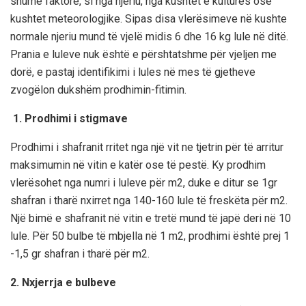
shumë faktorë, si nga njeriu, nga kushtet e kulturës ose
kushtet meteorologjike. Sipas disa vlerësimeve në kushte
normale njeriu mund të vjelë midis 6 dhe 16 kg lule në ditë.
Prania e luleve nuk është e përshtatshme për vjeljen me
dorë, e pastaj identifikimi i lules në mes të gjetheve
zvogëlon dukshëm prodhimin-fitimin.
1. Prodhimi i stigmave
Prodhimi i shafranit rritet nga një vit ne tjetrin për të arritur
maksimumin në vitin e katër ose të pestë. Ky prodhim
vlerësohet nga numri i luleve për m2, duke e ditur se 1gr
shafran i tharë nxirret nga 140-160 lule të freskëta për m2.
Një bimë e shafranit në vitin e tretë mund të japë deri në 10
lule. Për 50 bulbe të mbjella në 1 m2, prodhimi është prej 1
-1,5 gr shafran i tharë për m2.
2. Nxjerrja e bulbeve