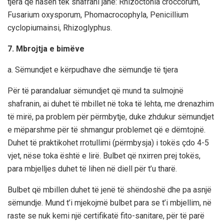
tjera që hasen tek shafrani janë: Rhizoctonia croccorum,
Fusarium oxysporum, Phomacrocophyla, Penicillium
cyclopiumainsi, Rhizoglyphus.
7. Mbrojtja e bimëve
a. Sëmundjet e kërpudhave dhe sëmundje të tjera
Për të parandaluar sëmundjet që mund ta sulmojnë
shafranin, ai duhet të mbillet në toka të lehta, me drenazhim
të mirë, pa problem për përmbytje, duke zhdukur sëmundjet
e mëparshme për të shmangur problemet që e dëmtojnë.
Duhet të praktikohet rrotullimi (përmbysja) i tokës çdo 4-5
vjet, nëse toka është e lirë. Bulbet që nxirren prej tokës,
para mbjelljes duhet të lihen në diell për t’u tharë.
Bulbet që mbillen duhet të jenë të shëndoshë dhe pa asnjë
sëmundje. Mund t’i mjekojmë bulbet para se t’i mbjellim, në
raste se nuk kemi një certifikatë fito-sanitare, për të parë