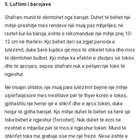
5. Luftimi i barojave
Shafrani mund të dëmtohet nga barojat. Duhet të bëhet një
mihje-prashitje mes rendeve një muaj pas mbjelljes; në
rastet kur ka baroja, është e rekomanduar një mihje prej 10-
12 cm në thellësi. Kjo bëhet deri sa zgjat perioda e
lulëzimit, duke bërë kujdes që mos të shkelet toka dhe mos
të dëmtohen bulbet. Kjo mihje ka efektin e zbutjes së tokës
dhe të ajrosjes, sepse shafrani nuk e pëlqen një tokë të
ngjeshur.
Në muajin shtator, një muaj para lulëzimit bëjmë një mihje
sipërfaqësore mes rreshtave për të thyer korën e tokës,
gjithashtu një herrje që e shkrif dhe e ajros tokën, duke
hequr të gjitha barojat. Kjo mihje duhet të bëhet sa herë që
toka bëhet e ngjeshur (forcohet). Nuk duhet të ecni në
rreshtat e mbjellur për të mos e ngjeshur tokën. Mund të
shkrifet toka me grabujë ose me një frezë. Nëse është e