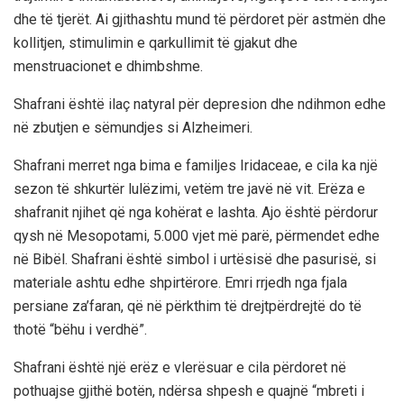
dhe të tjerët. Ai gjithashtu mund të përdoret për astmën dhe
kollitjen, stimulimin e qarkullimit të gjakut dhe
menstruacionet e dhimbshme.
Shafrani është ilaç natyral për depresion dhe ndihmon edhe
në zbutjen e sëmundjes si Alzheimeri.
Shafrani merret nga bima e familjes Iridaceae, e cila ka një
sezon të shkurtër lulëzimi, vetëm tre javë në vit. Erëza e
shafranit njihet që nga kohërat e lashta. Ajo është përdorur
qysh në Mesopotami, 5.000 vjet më parë, përmendet edhe
në Bibël. Shafrani është simbol i urtësisë dhe pasurisë, si
materiale ashtu edhe shpirtërore. Emri rrjedh nga fjala
persiane za’faran, që në përkthim të drejtpërdrejtë do të
thotë “bëhu i verdhë”.
Shafrani është një erëz e vlerësuar e cila përdoret në
pothuajse gjithë botën, ndërsa shpesh e quajnë “mbreti i