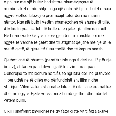
e pajisur me një bulëz barishtore shumëvjeçare të
rrumbullakët e mbështjell nga një shtresë fijore. Lulet e saja
ngjyrë vjollcë lulëzojnë prej muajit tetor deri në muajin
nëntor. Nga një bulb i vetëm shumëzohen në shumë të tillë.
Ato lindin prej një tubi të hollë e të gjatë, që fillon nga bulbi.
Në brendësi të këtyre luleve gjenden tre mashkullor me
ngjyrë të verdhë të çelët dhe tri stigmat që janë me një stile
më të gjatë, të gjerë, të futur thellë dhe të kapura anash.
Gjethet janë të shumta (përafërsisht nga 6 deri ne 12 për një
bulëz), shfaqen pas luleve, gjatë lulëzimit ose pas.
Qëndrojnë të mbledhura në tufa, të ngritura deri në pranverë
– periudhë në të cilën ato përfundojnë zhvillimin dhe
shtrirjen. Vilen vetëm stigmat e lules, të cilat janë aromatike
dhe me ngjyrë. Gjatë verës bima humb gjethet dhe mbetet
vetëm bulbi.
Cikli i shafranit zhvillohet në dy faza gjatë vitit; faza aktive