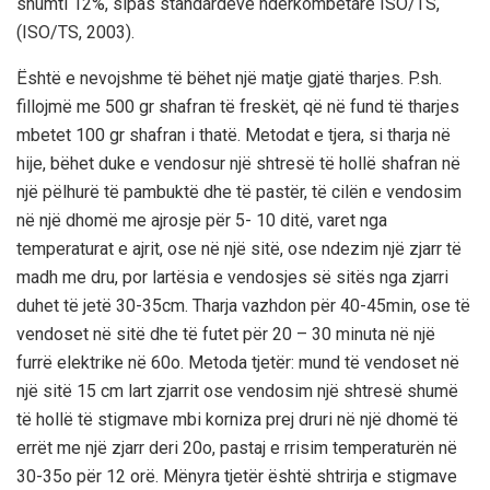
shumti 12%, sipas standardeve ndërkombëtare ISO/TS,
(ISO/TS, 2003).
Është e nevojshme të bëhet një matje gjatë tharjes. P.sh.
fillojmë me 500 gr shafran të freskët, që në fund të tharjes
mbetet 100 gr shafran i thatë. Metodat e tjera, si tharja në
hije, bëhet duke e vendosur një shtresë të hollë shafran në
një pëlhurë të pambuktë dhe të pastër, të cilën e vendosim
në një dhomë me ajrosje për 5- 10 ditë, varet nga
temperaturat e ajrit, ose në një sitë, ose ndezim një zjarr të
madh me dru, por lartësia e vendosjes së sitës nga zjarri
duhet të jetë 30-35cm. Tharja vazhdon për 40-45min, ose të
vendoset në sitë dhe të futet për 20 – 30 minuta në një
furrë elektrike në 60o. Metoda tjetër: mund të vendoset në
një sitë 15 cm lart zjarrit ose vendosim një shtresë shumë
të hollë të stigmave mbi korniza prej druri në një dhomë të
errët me një zjarr deri 20o, pastaj e rrisim temperaturën në
30-35o për 12 orë. Mënyra tjetër është shtrirja e stigmave