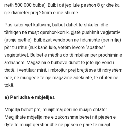
rreth 500 000 bulbe). Bulbi që jep lule peshon 8 gr dhe ka
një diametër prej 25mm e më shumë.
Pas katër vjet kultivimi, bulbet duhet të shkulen dhe
tërhiqen në muajt qershor-korrik, gjatë pushimit vegjetativ
(asnjë gjethe). Bulbëzat vendosen në fidanishte (për rritje)
për t’u rritur (nuk kanë lule, vetëm lëvore “spathes”
vegjetative). Bulbet e mëdha do të mbillen për prodhimin e
ardhshëm. Magazina e bulbeve duhet të jetë një vend i
thatë, i ventiluar mirë, i mbrojtur prej brejtësve të ndryshëm
ose, në mungesë të një magazine adekuate, të rifuten në
tokë.
e) Periudha e mbjelljes
Mbjellja bëhet prej muajit maj deri në muajin shtator.
Megjithatë mbjellja më e zakonshme bëhet në pjesën e
dytë të muajit qershor dhe në pjesën e parë të muajit