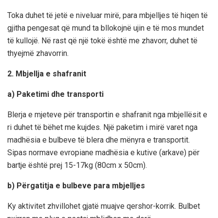
Toka duhet të jetë e niveluar mirë, para mbjelljes të hiqen të
gjitha pengesat që mund ta bllokojnë ujin e të mos mundet
të kullojë. Në rast që një tokë është me zhavorr, duhet të
thyejmë zhavorrin.
2. Mbjellja e shafranit
a) Paketimi dhe transporti
Blerja e mjeteve për transportin e shafranit nga mbjellësit e
ri duhet të bëhet me kujdes. Një paketim i mirë varet nga
madhësia e bulbeve të blera dhe mënyra e transportit.
Sipas normave evropiane madhësia e kutive (arkave) për
bartje është prej 15-17kg (80cm x 50cm).
b) Përgatitja e bulbeve para mbjelljes
Ky aktivitet zhvillohet gjatë muajve qershor-korrik. Bulbet