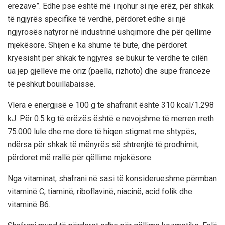
erëzave”. Edhe pse është më i njohur si një erëz, për shkak
të ngjyrës specifike të verdhë, përdoret edhe si një
ngjyrosës natyror në industrinë ushqimore dhe për qëllime
mjekësore. Shijen e ka shumë të butë, dhe përdoret
kryesisht për shkak të ngjyrës së bukur të verdhë të cilën
ua jep gjellëve me oriz (paella, rizhoto) dhe supë franceze
të peshkut bouillabaisse.
Vlera e energjisë e 100 g të shafranit është 310 kcal/1.298
kJ. Për 0.5 kg të erëzës është e nevojshme të merren rreth
75.000 lule dhe me dore të hiqen stigmat me shtypës,
ndërsa për shkak të mënyrës së shtrenjtë të prodhimit,
përdoret më rrallë për qëllime mjekësore.
Nga vitaminat, shafrani në sasi të konsiderueshme përmban
vitaminë C, tiaminë, riboflavinë, niacinë, acid folik dhe
vitaminë B6.