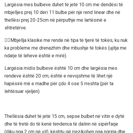
Largësia mes bulbeve duhet të jetë 10 cm me dendësi të
mbjelljes prej 10 deri 11 bulbe për një rend linear dhe në
thellësi prej 20-25cm në përputhje me lartësinë e
shtretërve.
Mbjellja klasike me rende në tipa të tjerë të tokës, ku nuk
ka probleme me drenazhim dhe mbushje të tokës (ujitja me
ndarje të leheve është e mirë).
Largësia midis bulbeve është 10 cm dhe largësia mes
rendeve është 20 cm; është e nevojshme të lihet një
hapësirë më e madhe për çdo 4 ose 5 rreshta (për ta
lehtësuar vjeljen).
Thellësia duhet të jetë 15 cm, sepse bulbet në vitin e dytë
dhe të tretë do të kenë tendenca të dalinn në sipërfaqe
(diku nga 2 cm në vit), kështu që rrezikohen nga ngrirja dhe