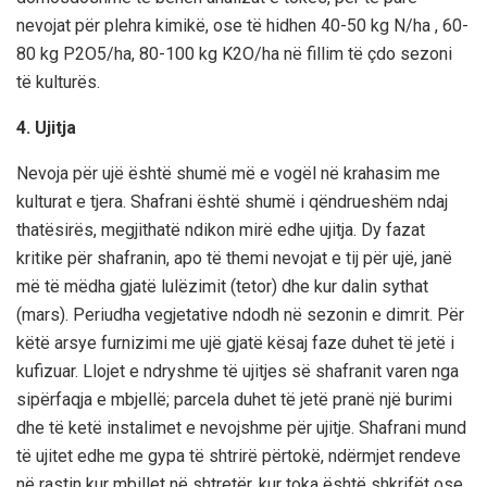
nevojat për plehra kimikë, ose të hidhen 40-50 kg N/ha , 60-
80 kg P2O5/ha, 80-100 kg K2O/ha në fillim të çdo sezoni
të kulturës.
4. Ujitja
Nevoja për ujë është shumë më e vogël në krahasim me
kulturat e tjera. Shafrani është shumë i qëndrueshëm ndaj
thatësirës, megjithatë ndikon mirë edhe ujitja. Dy fazat
kritike për shafranin, apo të themi nevojat e tij për ujë, janë
më të mëdha gjatë lulëzimit (tetor) dhe kur dalin sythat
(mars). Periudha vegjetative ndodh në sezonin e dimrit. Për
këtë arsye furnizimi me ujë gjatë kësaj faze duhet të jetë i
kufizuar. Llojet e ndryshme të ujitjes së shafranit varen nga
sipërfaqja e mbjellë; parcela duhet të jetë pranë një burimi
dhe të ketë instalimet e nevojshme për ujitje. Shafrani mund
të ujitet edhe me gypa të shtrirë përtokë, ndërmjet rendeve
në rastin kur mbillet në shtretër, kur toka është shkrifët ose