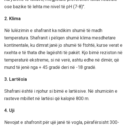
ose bazike të lehta me nivel të pH (7-8)".
2. Klima
Në lulëzimin e shafranit ka ndikim shumë të madh
temperatura. Shafranit i pëlqen shumë klima mesdhetare
kontinentale, ku dimrat janë jo shumë të ftohtë, kurse verat e
nxehta e të thata dhe lagështi të pakët. Kjo bimë reziston në
temperaturë ekstreme, si në verë, ashtu edhe në dimër, që
mund të jenë nga + 45 gradë deri në -18 gradë.
3. Lartësia
Shafrani është i njohur si bimë e lartësive. Në shumicën e
rasteve mbillet në lartësi që kalojnë 800 m.
4. Uji
Nevojat e shafronit për ujë janë të vogla, përafërsisht 300-