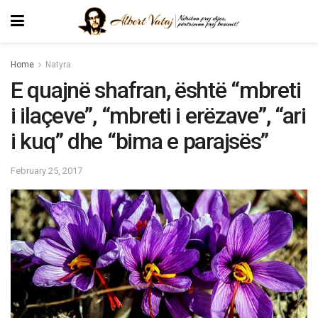
Home
Natyra
E quajnë shafran, është “mbreti
i ilaçeve”, “mbreti i erëzave”, “ari
i kuq” dhe “bima e parajsës”
February 25, 2017