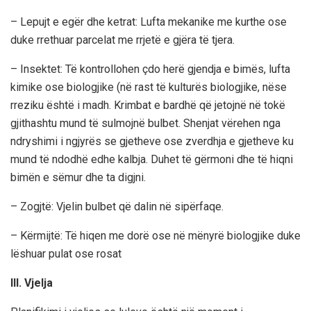
– Lepujt e egër dhe ketrat: Lufta mekanike me kurthe ose
duke rrethuar parcelat me rrjetë e gjëra të tjera.
– Insektet: Të kontrollohen çdo herë gjendja e bimës, lufta
kimike ose biologjike (në rast të kulturës biologjike, nëse
rreziku është i madh. Krimbat e bardhë që jetojnë në tokë
gjithashtu mund të sulmojnë bulbet. Shenjat vërehen nga
ndryshimi i ngjyrës se gjetheve ose zverdhja e gjetheve ku
mund të ndodhë edhe kalbja. Duhet të gërmoni dhe të hiqni
bimën e sëmur dhe ta digjni.
– Zogjtë: Vjelin bulbet që dalin në sipërfaqe.
– Kërmijtë: Të hiqen me dorë ose në mënyrë biologjike duke
lëshuar pulat ose rosat
III. Vjelja