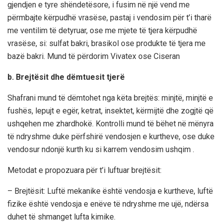
gjendjen e tyre shëndetësore, i fusim në një vend me
përmbajte kërpudhë vrasëse, pastaj i vendosim për t’i tharë
me ventilim të detyruar, ose me mjete të tjera kërpudhë
vrasëse, si: sulfat bakri, brasikol ose produkte të tjera me
bazë bakri. Mund të përdorim Vivatex ose Ciseran
b. Brejtësit dhe dëmtuesit tjerë
Shafrani mund të dëmtohet nga këta brejtës: minjtë, minjtë e
fushës, lepujt e egër, ketrat, insektet, kërmijtë dhe zogjtë që
ushqehen me zhardhokë. Kontrolli mund të bëhet në mënyra
të ndryshme duke përfshirë vendosjen e kurtheve, ose duke
vendosur ndonjë kurth ku si karrem vendosim ushqim .
Metodat e propozuara për t’i luftuar brejtësit:
– Brejtësit: Luftë mekanike është vendosja e kurtheve, luftë
fizike është vendosja e enëve të ndryshme me ujë, ndërsa
duhet të shmanget lufta kimike.