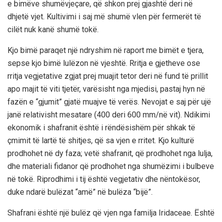
e bimëve shumëvjeçare, që shkon prej gjashtë deri në
dhjetë vjet. Kultivimi i saj më shumë vlen për fermerët të
cilët nuk kanë shumë tokë.
Kjo bimë paraqet një ndryshim në raport me bimët e tjera,
sepse kjo bimë lulëzon në vjeshtë. Rritja e gjetheve ose
rritja vegjetative zgjat prej muajit tetor deri në fund të prillit
apo majit të viti tjetër, varësisht nga mjedisi, pastaj hyn në
fazën e “gjumit” gjatë muajve të verës. Nevojat e saj për ujë
janë relativisht mesatare (400 deri 600 mm/në vit). Ndikimi
ekonomik i shafranit është i rëndësishëm për shkak të
çmimit të lartë të shitjes, që sa vjen e rritet. Kjo kulturë
prodhohet në dy faza; vetë shafranit, që prodhohet nga lulja,
dhe materiali fidanor që prodhohet nga shumëzimi i bulbeve
në tokë. Riprodhimi i tij është vegjetativ dhe nëntokësor,
duke ndarë bulëzat “amë” në bulëza “bijë”.
Shafrani është një bulëz që vjen nga familja Iridaceae. Është