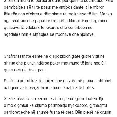
Shafrani mund të përdoret edhe për qëllime kozmetike. Falë
përmbajtjes së tij të pasur me antioksidantë, ai e mbron
lëkurën nga efektet e dëmshme të radikaleve të lira. Maska
nga shafrani dhe papaja e freskët ndihmojnë në largimin e
qelizave të vdekura të lëkurës dhe kontribuon në
ngadalësimin e shfaqjes së rrudhave dhe njollave.
Shafrani i thatë është në dispozicion gjatë gjithë vitit në
shirita dhe pluhur, ndërsa paketimet mund të jenë nga 0.1
gram deri në disa gram.
Shafrani për shkak të shijes dhe ngjyrës së pasur u shtohet
ushqimeve të veçanta në shumë kuzhina të botës.
Shafrani është erëza më e shtrenjtë në gjithë botën. Kjo
bimë e çmuar ka shumë përmbajtje mjekësore, gjithashtu
përdoret edhe në shumë fusha të tjera. Bën pjesë në grupin