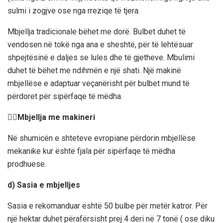
sulmi i zogjve ose nga rreziqe të tjera.
Mbjellja tradicionale bëhet me dorë. Bulbet duhet të
vendosen në tokë nga ana e sheshtë, për të lehtësuar
shpejtësinë e daljes se lules dhe të gjetheve. Mbulimi
duhet të bëhet me ndihmën e një shati. Një makinë
mbjellëse e adaptuar veçanërisht për bulbet mund të
përdoret për sipërfaqe të mëdha.


Mbjellja me makineri
Në shumicën e shteteve evropiane përdorin mbjellëse
mekanike kur është fjala për sipërfaqe të mëdha
prodhuese.
d) Sasia e mbjelljes
Sasia e rekomanduar është 50 bulbe për metër katror. Për
një hektar duhet përafërsisht prej 4 deri në 7 tonë ( ose diku