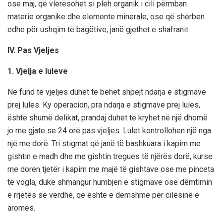
ose maj, që vlerësohet si pleh organik i cili përmban
materie organike dhe elemente minerale, ose që shërben
edhe për ushqim të bagëtive, janë gjethet e shafranit.
IV. Pas Vjeljes
1. Vjelja e luleve
Në fund të vjeljes duhet të bëhet shpejt ndarja e stigmave
prej lules. Ky operacion, pra ndarja e stigmave prej lules,
është shumë delikat, prandaj duhet të kryhet në një dhomë
jo me gjate se 24 orë pas vjeljes. Lulet kontrollohen një nga
një me dorë. Tri stigmat që janë të bashkuara i kapim me
gishtin e madh dhe me gishtin tregues të njërës dorë, kurse
me dorën tjetër i kapim me majë të gishtave ose me pinceta
të vogla, duke shmangur humbjen e stigmave ose dëmtimin
e rrjetës së verdhë, që është e dëmshme për cilësinë e
aromës.