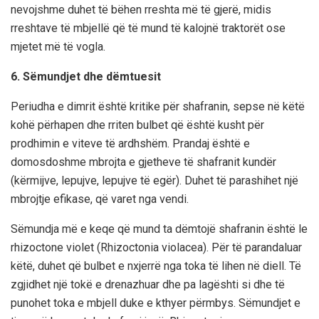
nevojshme duhet të bëhen rreshta më të gjerë, midis
rreshtave të mbjellë që të mund të kalojnë traktorët ose
mjetet më të vogla.
6. Sëmundjet dhe dëmtuesit
Periudha e dimrit është kritike për shafranin, sepse në këtë
kohë përhapen dhe rriten bulbet që është kusht për
prodhimin e viteve të ardhshëm. Prandaj është e
domosdoshme mbrojta e gjetheve të shafranit kundër
(kërmijve, lepujve, lepujve të egër). Duhet të parashihet një
mbrojtje efikase, që varet nga vendi.
Sëmundja më e keqe që mund ta dëmtojë shafranin është le
rhizoctone violet (Rhizoctonia violacea). Për të parandaluar
këtë, duhet që bulbet e nxjerrë nga toka të lihen në diell. Të
zgjidhet një tokë e drenazhuar dhe pa lagështi si dhe të
punohet toka e mbjell duke e kthyer përmbys. Sëmundjet e