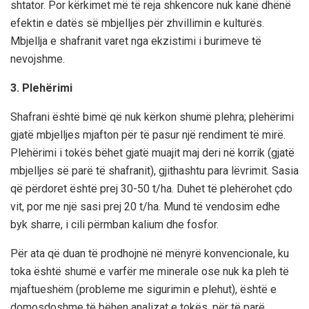
shtator. Por kërkimet më të reja shkencore nuk kanë dhënë
efektin e datës së mbjelljes për zhvillimin e kulturës.
Mbjellja e shafranit varet nga ekzistimi i burimeve të
nevojshme.
3. Plehërimi
Shafrani është bimë që nuk kërkon shumë plehra; plehërimi
gjatë mbjelljes mjafton për të pasur një rendiment të mirë.
Plehërimi i tokës bëhet gjatë muajit maj deri në korrik (gjatë
mbjelljes së parë të shafranit), gjithashtu para lëvrimit. Sasia
që përdoret është prej 30-50 t/ha. Duhet të plehërohet çdo
vit, por me një sasi prej 20 t/ha. Mund të vendosim edhe
byk sharre, i cili përmban kalium dhe fosfor.
Për ata që duan të prodhojnë në mënyrë konvencionale, ku
toka është shumë e varfër me minerale ose nuk ka pleh të
mjaftueshëm (probleme me sigurimin e plehut), është e
domosdoshme të bëhen analizat e tokës, për të parë