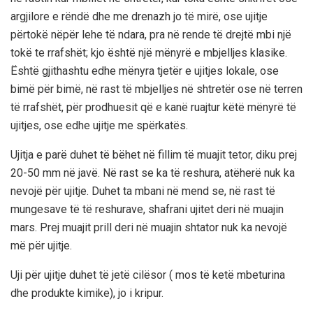
argjilore e rëndë dhe me drenazh jo të mirë, ose ujitje
përtokë nëpër lehe të ndara, pra në rende të drejtë mbi një
tokë te rrafshët; kjo është një mënyrë e mbjelljes klasike.
Është gjithashtu edhe mënyra tjetër e ujitjes lokale, ose
bimë për bimë, në rast të mbjelljes në shtretër ose në terren
të rrafshët, për prodhuesit që e kanë ruajtur këtë mënyrë të
ujitjes, ose edhe ujitje me spërkatës.
Ujitja e parë duhet të bëhet në fillim të muajit tetor, diku prej
20-50 mm në javë. Në rast se ka të reshura, atëherë nuk ka
nevojë për ujitje. Duhet ta mbani në mend se, në rast të
mungesave të të reshurave, shafrani ujitet deri në muajin
mars. Prej muajit prill deri në muajin shtator nuk ka nevojë
më për ujitje.
Uji për ujitje duhet të jetë cilësor ( mos të ketë mbeturina
dhe produkte kimike), jo i kripur.