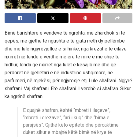
Bimë barishtore e vendeve të ngrohta, me zhardhok si të
qepës, me gjethe të ngushta e të gjata rreth dy pëllëmbë
dhe me lule ngjyrëvjollcë e si hinkë, nga krezat e të cilave
nxirret një lëndë e verdhë me erë të mirë e me shije të
hidhur; lënda që nxirret nga lulet e kësaj bime dhe që
përdoret në gjellëtari e në industrinë ushqimore, në
parfumeri, në mjekësi, për ngjyrosje etj. Lule shafrani. Ngjyrë
shafrani. Vaj shafrani. Erë shafrani. I verdhë si shafran. Sikur
ka ngrënë shafran.
E quajnë shafran, është “mbreti i ilaçeve”,
“mbreti i erëzave”, “ari i kuq” dhe “bima e
parajsës”. Gjithë këto epitete dhe përcaktime
duket sikur e mbajnë këtë bimë në krye të