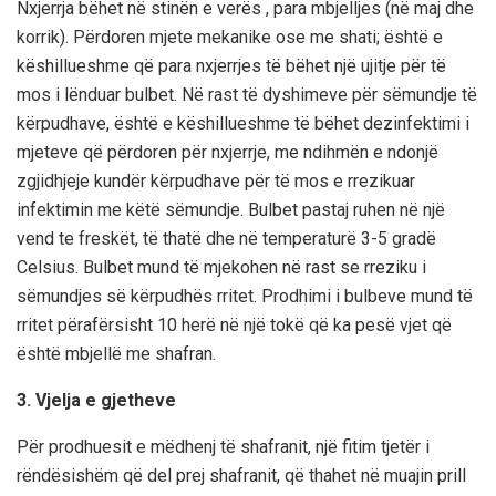
Nxjerrja bëhet në stinën e verës , para mbjelljes (në maj dhe
korrik). Përdoren mjete mekanike ose me shati; është e
këshillueshme që para nxjerrjes të bëhet një ujitje për të
mos i lënduar bulbet. Në rast të dyshimeve për sëmundje të
kërpudhave, është e këshillueshme të bëhet dezinfektimi i
mjeteve që përdoren për nxjerrje, me ndihmën e ndonjë
zgjidhjeje kundër kërpudhave për të mos e rrezikuar
infektimin me këtë sëmundje. Bulbet pastaj ruhen në një
vend te freskët, të thatë dhe në temperaturë 3-5 gradë
Celsius. Bulbet mund të mjekohen në rast se rreziku i
sëmundjes së kërpudhës rritet. Prodhimi i bulbeve mund të
rritet përafërsisht 10 herë në një tokë që ka pesë vjet që
është mbjellë me shafran.
3. Vjelja e gjetheve
Për prodhuesit e mëdhenj të shafranit, një fitim tjetër i
rëndësishëm që del prej shafranit, që thahet në muajin prill