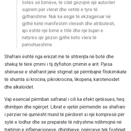
listës së bimëve, të cilat gëzojnë një autoritet
suprem për vlerat dhe vetitë e tyre të
gjithanshme. Nuk ka asgjë të ekzagjeruar në
gjithë këtë manifestim vlerash dhe atributesh,
ajo është një bimë e tillë dhe një bujari e
natyrës që gëzon gjithë këto vlera të
pamohueshme.
Shafrani është nga erëzat më të shtrenjta në botë dhe
shekuj të tërë çmimi i tij dyfishon çmimin e arit. Pjesa
shëruese e shafranit janë stigmat që përmbajnë fitokimikate
të shumta si krocina, pikrokrocina, likopena, karotenoidet
dhe alkaloidet.
Vaji esencial përmban safranal i cili ka efekt qetësues, heq
dhimbjen dhe ngërçet. Librat e vjetër përmendin se shafrani
i përzier në qumësht mund të përdoret si një kompresë për
sytë e lodhur dhe se preparate të ndryshme ndihmojnë në
trajtimin e inflamacioneve, dhimbjeve, ngërçeve tek foshnjat