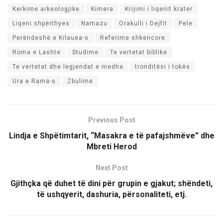
Kerkime arkeologjike
Kimera
Krijimi i liqenit krater
Liqeni shpërthyes
Namazu
Orakulli i Dejfit
Pele
Perëndeshë e Kilauea-s
Referime shkencore
Roma e Lashte
Studime
Te vertetat biblike
Te vertetat dhe legjendat e medha
tronditësi i tokës
Ura e Rama-s
Zbulime
Previous Post
Lindja e Shpëtimtarit, “Masakra e të pafajshmëve” dhe
Mbreti Herod
Next Post
Gjithçka që duhet të dini për grupin e gjakut; shëndeti,
të ushqyerit, dashuria, përsonaliteti, etj.