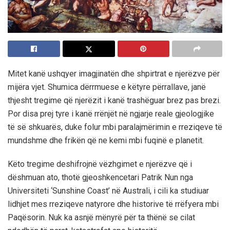
Mitet kanë ushqyer imagjinatën dhe shpirtrat e njerëzve për
mijëra vjet. Shumica dërrmuese e këtyre përrallave, janë
thjesht tregime që njerëzit i kanë trashëguar brez pas brezi.
Por disa prej tyre i kanë rrënjët në ngjarje reale gjeologjike
të së shkuarës, duke folur mbi paralajmërimin e rreziqeve të
mundshme dhe frikën që ne kemi mbi fuqinë e planetit.
Këto tregime deshifrojnë vëzhgimet e njerëzve që i
dëshmuan ato, thotë gjeoshkencetari Patrik Nun nga
Universiteti ‘Sunshine Coast’ në Australi, i cili ka studiuar
lidhjet mes rreziqeve natyrore dhe historive të rrëfyera mbi
Paqësorin. Nuk ka asnjë mënyrë për ta thënë se cilat