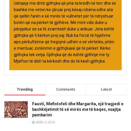
Ushqeje me dritë gjithçka që jeta ta kredh në terr dhe se
bashkë me veten ke çliruar prej kësaj robëria edhe ata
që sjellin farën e së mirës të vullnetet për të ndryshuar
botën që na përket të gjithëve. Më mirë vdis duke u
përpjekur se sa të zvarritesh duke u ankuar. Jeta është
gjithçka që ti kërkon prej saj. Nuk ka forcë të hyjshme
apo përkufizime që tregojnë udhën e së vërtetës, jetën
e merituar, zotërimin e gjithçkasë që të përket. Kërko
gjithçka tek vetja. Gjithçka që do është gjithnjë me ty.
Mjafton të dish ta kërkosh dhe do të kesh gjithçka.
Trending
Comments
Latest
Fausti, Mefistofeli dhe Margarita, një tragjedi e
bashkëjetimit të së mirës me të keqes, vuajtja
pambarim
APRIL 4, 2016