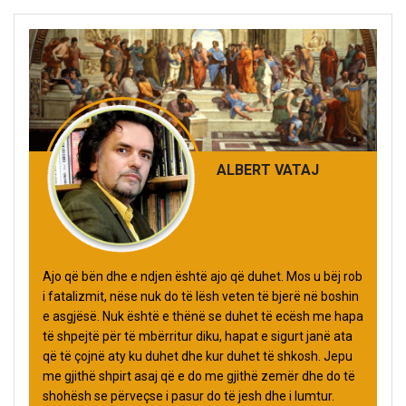
ALBERT VATAJ
Ajo që bën dhe e ndjen është ajo që duhet. Mos u bëj rob
i fatalizmit, nëse nuk do të lësh veten të bjerë në boshin
e asgjësë. Nuk është e thënë se duhet të ecësh me hapa
të shpejtë për të mbërritur diku, hapat e sigurt janë ata
që të çojnë aty ku duhet dhe kur duhet të shkosh. Jepu
me gjithë shpirt asaj që e do me gjithë zemër dhe do të
shohësh se përveçse i pasur do të jesh dhe i lumtur.