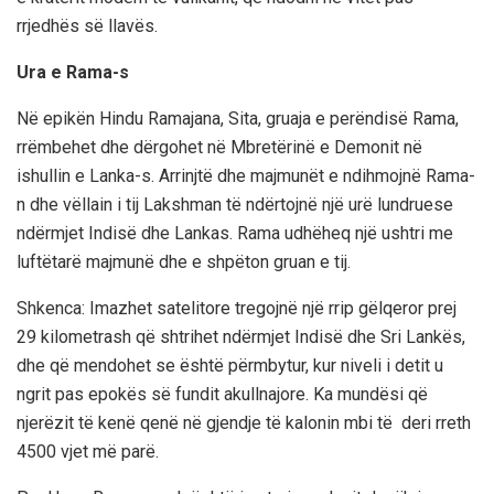
rrjedhës së llavës.
Ura e Rama-s
Në epikën Hindu Ramajana, Sita, gruaja e perëndisë Rama,
rrëmbehet dhe dërgohet në Mbretërinë e Demonit në
ishullin e Lanka-s. Arrinjtë dhe majmunët e ndihmojnë Rama-
n dhe vëllain i tij Lakshman të ndërtojnë një urë lundruese
ndërmjet Indisë dhe Lankas. Rama udhëheq një ushtri me
luftëtarë majmunë dhe e shpëton gruan e tij.
Shkenca: Imazhet satelitore tregojnë një rrip gëlqeror prej
29 kilometrash që shtrihet ndërmjet Indisë dhe Sri Lankës,
dhe që mendohet se është përmbytur, kur niveli i detit u
ngrit pas epokës së fundit akullnajore. Ka mundësi që
njerëzit të kenë qenë në gjendje të kalonin mbi të deri rreth
4500 vjet më parë.