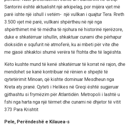
Santorini është aktualisht një arkipelag, por mijëra vjet më
parë ishte një ishull i vetëm- një vullkan i quajtur Tera. Rreth
3.500 vjet më parë, vullkani shpërtheu në një nga
shpërthimet më të mëdha të njohura në historinë njerëzore,
duke e shkatërruar ishullin, shkaktuar cunami dhe përhapur
dioksidin e squfurit në atmoferë, ku ai mbeti për vite dhe
me gjasë shkaktoi shumë verëra të ftohta dhe të lagështa.
Këto kushte mund të kenë shkatërruar të korrat në rajon, dhe
mendohet se kanë kontribuar në rënien e shpejtë të
qytetërimit Minoan, që kishte dominuar Mesdheun nga
Kreta aty pranë. Qyteti i Helikes në Greqi është sugjeruar
gjithashtu si frymëzim për Atlantidën. Metropoli i lashtë u
fshi nga harta nga një tërmet dhe cunami në dhjetor të vitit
373 Para Krishtit
Pele, Perëndeshë e Kilauea-s