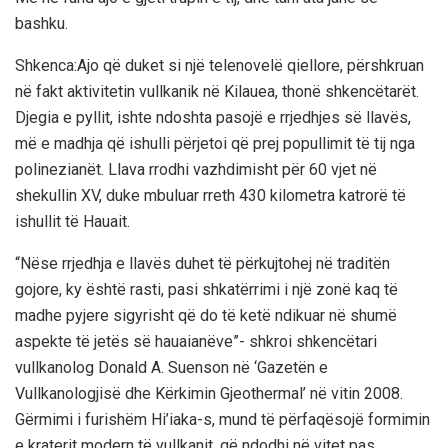
bashku.
Shkenca:Ajo që duket si një telenovelë qiellore, përshkruan
në fakt aktivitetin vullkanik në Kilauea, thonë shkencëtarët.
Djegia e pyllit, ishte ndoshta pasojë e rrjedhjes së llavës,
më e madhja që ishulli përjetoi që prej popullimit të tij nga
polinezianët. Llava rrodhi vazhdimisht për 60 vjet në
shekullin XV, duke mbuluar rreth 430 kilometra katrorë të
ishullit të Hauait.
“Nëse rrjedhja e llavës duhet të përkujtohej në traditën
gojore, ky është rasti, pasi shkatërrimi i një zonë kaq të
madhe pyjere sigyrisht që do të ketë ndikuar në shumë
aspekte të jetës së hauaianëve”- shkroi shkencëtari
vullkanolog Donald A. Suenson në ‘Gazetën e
Vullkanologjisë dhe Kërkimin Gjeothermal’ në vitin 2008.
Gërmimi i furishëm Hi’iaka-s, mund të përfaqësojë formimin
e kraterit modern të vullkanit, që ndodhi në vitet pas