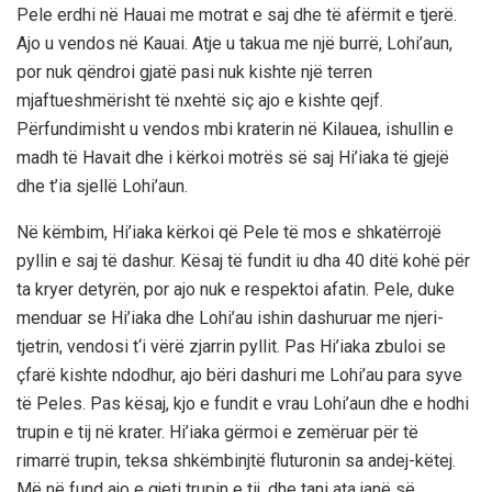
Pele erdhi në Hauai me motrat e saj dhe të afërmit e tjerë.
Ajo u vendos në Kauai. Atje u takua me një burrë, Lohi’aun,
por nuk qëndroi gjatë pasi nuk kishte një terren
mjaftueshmërisht të nxehtë siç ajo e kishte qejf.
Përfundimisht u vendos mbi kraterin në Kilauea, ishullin e
madh të Havait dhe i kërkoi motrës së saj Hi’iaka të gjejë
dhe t’ia sjellë Lohi’aun.
Në këmbim, Hi’iaka kërkoi që Pele të mos e shkatërrojë
pyllin e saj të dashur. Kësaj të fundit iu dha 40 ditë kohë për
ta kryer detyrën, por ajo nuk e respektoi afatin. Pele, duke
menduar se Hi’iaka dhe Lohi’au ishin dashuruar me njeri-
tjetrin, vendosi t‘i vërë zjarrin pyllit. Pas Hi’iaka zbuloi se
çfarë kishte ndodhur, ajo bëri dashuri me Lohi’au para syve
të Peles. Pas kësaj, kjo e fundit e vrau Lohi’aun dhe e hodhi
trupin e tij në krater. Hi’iaka gërmoi e zemëruar për të
rimarrë trupin, teksa shkëmbinjtë fluturonin sa andej-këtej.
Më në fund ajo e gjeti trupin e tij, dhe tani ata janë së