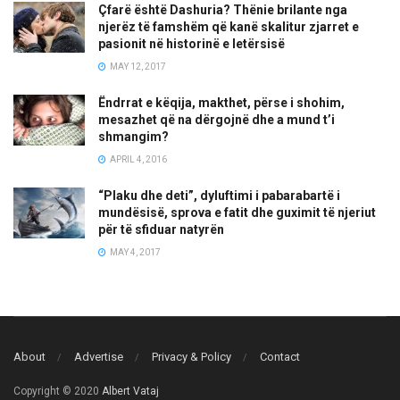
Çfarë është Dashuria? Thënie brilante nga
njerëz të famshëm që kanë skalitur zjarret e
pasionit në historinë e letërsisë
MAY 12, 2017
Ëndrrat e këqija, makthet, përse i shohim,
mesazhet që na dërgojnë dhe a mund t’i
shmangim?
APRIL 4, 2016
“Plaku dhe deti”, dyluftimi i pabarabartë i
mundësisë, sprova e fatit dhe guximit të njeriut
për të sfiduar natyrën
MAY 4, 2017
About
Advertise
Privacy & Policy
Contact
Copyright © 2020
Albert Vataj