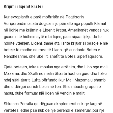
Krijimi i liqenit krater
Kur evropianët e parë mbërritën në Paqësorin
Veriperëndimor, ata dëgjuan një përrallë nga populli Klamat
në lidhje me krijimin e Liqenit Krater. Amerikanët vendas nuk
guxonin të hidhnin sytë mbi liqen, pasi sipas tij kjo do të
ndillte vdekjen. Liqeni, thanë ata, ishte krijuar si pasojë e një
betejë të madhe në mes të Llaos, që sundonte Botën e
Nëndheshme, dhe Skellit, shefit të Botës Sipërfaqësore.
Gjatë betejës, toka u mbulua nga errësira, dhe Llao nga mali
Mazama, dhe Skelli në malin Shasta hodhën gurë dhe flakë
ndaj njëri-tjetrit. Lufta përfundoi kur Mali Mazama u shemb
dhe e dërgoi sërish Llaon në ferr. Shiu mbushi gropën e
hapur, duke formuar një liqen në vendin e malit.
Shkenca:Përralla që dëgjuan eksploruesit nuk qe larg së
vërtetës, edhe pse nuk qe një perëndi e zemëruar, por një