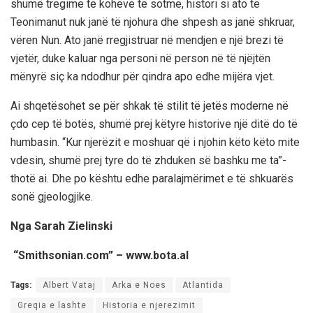
shumë tregime të kohëve të sotme, histori si ato të
Teonimanut nuk janë të njohura dhe shpesh as janë shkruar,
vëren Nun. Ato janë rregjistruar në mendjen e një brezi të
vjetër, duke kaluar nga personi në person në të njëjtën
mënyrë siç ka ndodhur për qindra apo edhe mijëra vjet.
Ai shqetësohet se për shkak të stilit të jetës moderne në
çdo cep të botës, shumë prej këtyre historive një ditë do të
humbasin. “Kur njerëzit e moshuar që i njohin këto këto mite
vdesin, shumë prej tyre do të zhduken së bashku me ta”-
thotë ai. Dhe po kështu edhe paralajmërimet e të shkuarës
sonë gjeologjike.
Nga Sarah Zielinski
“Smithsonian.com” – www.bota.al
Tags:
Albert Vataj
Arka e Noes
Atlantida
Greqia e lashte
Historia e njerezimit