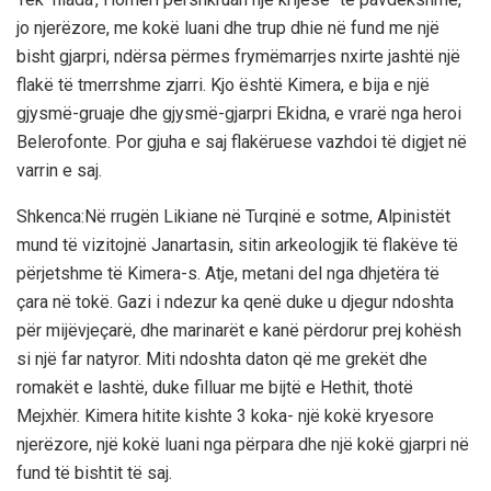
jo njerëzore, me kokë luani dhe trup dhie në fund me një
bisht gjarpri, ndërsa përmes frymëmarrjes nxirte jashtë një
flakë të tmerrshme zjarri. Kjo është Kimera, e bija e një
gjysmë-gruaje dhe gjysmë-gjarpri Ekidna, e vrarë nga heroi
Belerofonte. Por gjuha e saj flakëruese vazhdoi të digjet në
varrin e saj.
Shkenca:Në rrugën Likiane në Turqinë e sotme, Alpinistët
mund të vizitojnë Janartasin, sitin arkeologjik të flakëve të
përjetshme të Kimera-s. Atje, metani del nga dhjetëra të
çara në tokë. Gazi i ndezur ka qenë duke u djegur ndoshta
për mijëvjeçarë, dhe marinarët e kanë përdorur prej kohësh
si një far natyror. Miti ndoshta daton që me grekët dhe
romakët e lashtë, duke filluar me bijtë e Hethit, thotë
Mejxhër. Kimera hitite kishte 3 koka- një kokë kryesore
njerëzore, një kokë luani nga përpara dhe një kokë gjarpri në
fund të bishtit të saj.