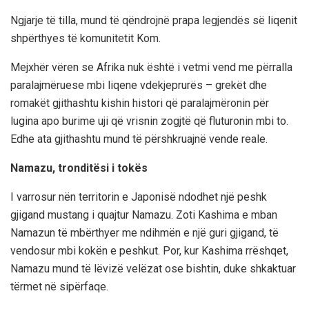
Ngjarje të tilla, mund të qëndrojnë prapa legjendës së liqenit
shpërthyes të komunitetit Kom.
Mejxhër vëren se Afrika nuk është i vetmi vend me përralla
paralajmëruese mbi liqene vdekjeprurës – grekët dhe
romakët gjithashtu kishin histori që paralajmëronin për
lugina apo burime uji që vrisnin zogjtë që fluturonin mbi to.
Edhe ata gjithashtu mund të përshkruajnë vende reale.
Namazu, tronditësi i tokës
I varrosur nën territorin e Japonisë ndodhet një peshk
gjigand mustang i quajtur Namazu. Zoti Kashima e mban
Namazun të mbërthyer me ndihmën e një guri gjigand, të
vendosur mbi kokën e peshkut. Por, kur Kashima rrëshqet,
Namazu mund të lëvizë velëzat ose bishtin, duke shkaktuar
tërmet në sipërfaqe.