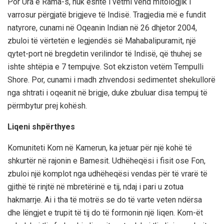
Por Ura e Rama-s, nuk është i vetmi vend mitologjik i
varrosur përgjatë brigjeve të Indisë. Tragjedia më e fundit
natyrore, cunami në Oqeanin Indian në 26 dhjetor 2004,
zbuloi të vërtetën e legjendës së Mahabalipuramit, një
qytet-port në bregdetin verilindor të Indisë, që thuhej se
ishte shtëpia e 7 tempujve. Sot ekziston vetëm Tempulli
Shore. Por, cunami i madh zhvendosi sedimentet shekullorë
nga shtrati i oqeanit në brigje, duke zbuluar disa tempuj të
përmbytur prej kohësh.
Liqeni shpërthyes
Komuniteti Kom në Kamerun, ka jetuar për një kohë të
shkurtër në rajonin e Bamesit. Udhëheqësi i fisit ose Fon,
zbuloi një komplot nga udhëheqësi vendas për të vrarë të
gjithë të rinjtë në mbretërinë e tij, ndaj i pari u zotua
hakmarrje. Ai i tha të motrës se do të varte veten ndërsa
dhe lëngjet e trupit të tij do të formonin një liqen. Kom-ët