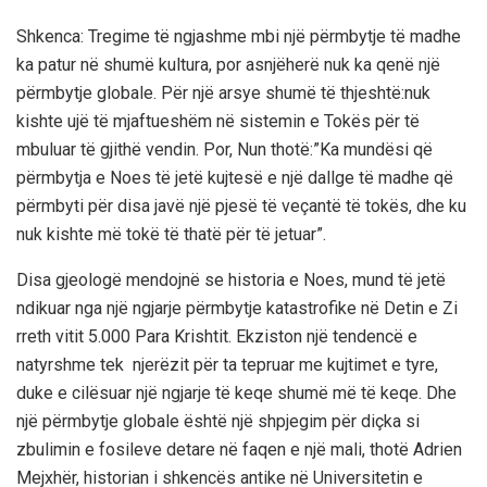
Shkenca: Tregime të ngjashme mbi një përmbytje të madhe
ka patur në shumë kultura, por asnjëherë nuk ka qenë një
përmbytje globale. Për një arsye shumë të thjeshtë:nuk
kishte ujë të mjaftueshëm në sistemin e Tokës për të
mbuluar të gjithë vendin. Por, Nun thotë:”Ka mundësi që
përmbytja e Noes të jetë kujtesë e një dallge të madhe që
përmbyti për disa javë një pjesë të veçantë të tokës, dhe ku
nuk kishte më tokë të thatë për të jetuar”.
Disa gjeologë mendojnë se historia e Noes, mund të jetë
ndikuar nga një ngjarje përmbytje katastrofike në Detin e Zi
rreth vitit 5.000 Para Krishtit. Ekziston një tendencë e
natyrshme tek njerëzit për ta tepruar me kujtimet e tyre,
duke e cilësuar një ngjarje të keqe shumë më të keqe. Dhe
një përmbytje globale është një shpjegim për diçka si
zbulimin e fosileve detare në faqen e një mali, thotë Adrien
Mejxhër, historian i shkencës antike në Universitetin e