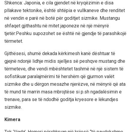
Shkenca: Japonia, e cila gjendet në kryqëzimin e disa
pllakave tektonike, është shtëpia e vullkaneve dhe renditet
në vendin e parë në botë për goditjet sizmike. Mustangu
shfaqet gjithashtu në mitet japoneze në një mënyrë
tjetër:Peshku supozohet se është në gjendje të parashikojë
tërmetet.
Gjithësesi, shumë dekada kërkimesh kanë dështuar të
gjejnë ndonjë lidhje midis sjelljes së peshqve mustang dhe
tërmeteve, dhe vendi mbështetet tashmë në një sistem të
sofistikuar paralajmërimi të hershëm që gjurmon valët
sizmike dhe u dërgon mesazhe njerëzve, në mënyrë që ata
të mund të marrin masa mbrojtëse si p.sh ngadalësimin e
trenave, para se të ndodhë goditja kryesore e lëkundjes
sizmike.
Kimera
Tek ‘Iliada’, Homeri përshkruan një krijesë “të pavdekshme,