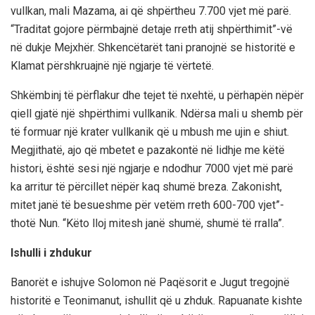
vullkan, mali Mazama, ai që shpërtheu 7.700 vjet më parë.
“Traditat gojore përmbajnë detaje rreth atij shpërthimit”-vë
në dukje Mejxhër. Shkencëtarët tani pranojnë se historitë e
Klamat përshkruajnë një ngjarje të vërtetë.
Shkëmbinj të përflakur dhe tejet të nxehtë, u përhapën nëpër
qiell gjatë një shpërthimi vullkanik. Ndërsa mali u shemb për
të formuar një krater vullkanik që u mbush me ujin e shiut.
Megjithatë, ajo që mbetet e pazakontë në lidhje me këtë
histori, është sesi një ngjarje e ndodhur 7000 vjet më parë
ka arritur të përcillet nëpër kaq shumë breza. Zakonisht,
mitet janë të besueshme për vetëm rreth 600-700 vjet”-
thotë Nun. “Këto lloj mitesh janë shumë, shumë të rralla”.
Ishulli i zhdukur
Banorët e ishujve Solomon në Paqësorit e Jugut tregojnë
historitë e Teonimanut, ishullit që u zhduk. Rapuanate kishte