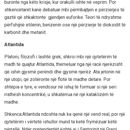
buronte nga këto krisje, kur orakulli ishte në veprim. Por
shkencëtarët kanë debatuar mbi përmbajtjen e përzierjes të
gaztë që shkaktonte gjendjen euforike. Teori të ndryshme
përfshijnë etilenin, benzenin ose një përzierje të dioksidit të
karbonit dhe metanit.
Atlantida
Platoni, filozofi i lashtë grek, shkroi mbi një qytetërim të
madh të quajtur Atlantida, themeluar nga një racë njerëzisht
që ishin gjysmë perëndi dhe gjysmë njerëz. Ata jetonin në
një utopi, që zotëronte një flotë të madhe detare. Por
shtëpia e tyre, e vendosur në ishuj të formuar si një seri
rrathësh koncentrikë, u shkatërrua në një kataklizëm të
madhe.
Shkenca:Atlantida ndoshta nuk ka qenë një vend real, por një
qytetërim i vërtetë ishullor mund ta ketë frymëzuar këtë
përrallë. Ndër pretendentët është ai i Santorinit në Greqi.