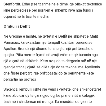
Stenfordit. Edhe pse tashmë ne e dime, që pllakat tektonike
janë përgjegjëse për ngritjen e shkëmbinjve nga fundi i
oqeanit në lartësi të mëdha.
Orakulli i Delfit
Në Greqinë e lashtë, në qytetin e Delfit në shpatet e Malit
Parnasus, ka ekzistuar një tempull kushtuar perëndisë
Apollon. Brenda një dhomë të shenjtë, një priftëreshë e
quajtur Pitia merrte frymë në avujt erëmirë që buronin nga
një e çarë në shkëmb. Këto avuj do ta dërgonin atë në një
gjendje transi, gjatë së cilës ajo do të takohej me Apollonin
dhe fliste përçart. Një prift pastaj do të përkthente këtë
përçartje në profeci.
Shkenca:Tempulli ishte një vend i vërtetë, dhe shkencëtarët
kanë zbuluar dy të çara gjeologjike pranë sitit arkelogjik
tashmë i shndërruar në rrënoja. Ka mundësi që gazi të