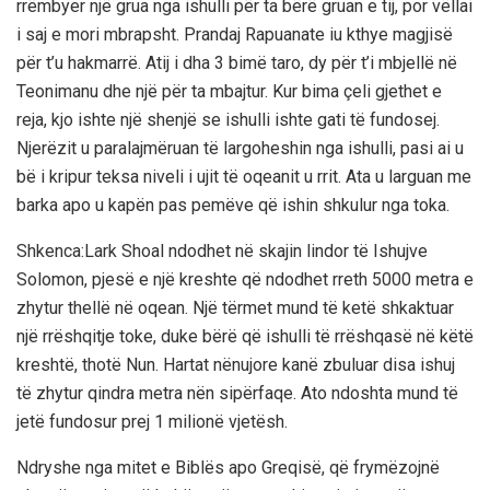
rrëmbyer një grua nga ishulli për ta bërë gruan e tij, por vëllai
i saj e mori mbrapsht. Prandaj Rapuanate iu kthye magjisë
për t’u hakmarrë. Atij i dha 3 bimë taro, dy për t’i mbjellë në
Teonimanu dhe një për ta mbajtur. Kur bima çeli gjethet e
reja, kjo ishte një shenjë se ishulli ishte gati të fundosej.
Njerëzit u paralajmëruan të largoheshin nga ishulli, pasi ai u
bë i kripur teksa niveli i ujit të oqeanit u rrit. Ata u larguan me
barka apo u kapën pas pemëve që ishin shkulur nga toka.
Shkenca:Lark Shoal ndodhet në skajin lindor të Ishujve
Solomon, pjesë e një kreshte që ndodhet rreth 5000 metra e
zhytur thellë në oqean. Një tërmet mund të ketë shkaktuar
një rrëshqitje toke, duke bërë që ishulli të rrëshqasë në këtë
kreshtë, thotë Nun. Hartat nënujore kanë zbuluar disa ishuj
të zhytur qindra metra nën sipërfaqe. Ato ndoshta mund të
jetë fundosur prej 1 milionë vjetësh.
Ndryshe nga mitet e Biblës apo Greqisë, që frymëzojnë