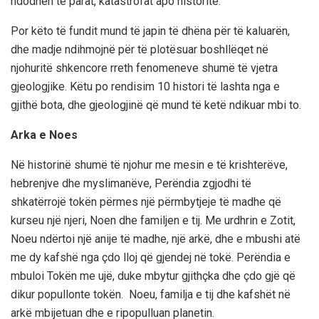
ndodhën të parat, katastrofat apo historitë.
Por këto të fundit mund të japin të dhëna për të kaluarën,
dhe madje ndihmojnë për të plotësuar boshllëqet në
njohuritë shkencore rreth fenomeneve shumë të vjetra
gjeologjike. Këtu po rendisim 10 histori të lashta nga e
gjithë bota, dhe gjeologjinë që mund të ketë ndikuar mbi to.
Arka e Noes
Në historinë shumë të njohur me mesin e të krishterëve,
hebrenjve dhe myslimanëve, Perëndia zgjodhi të
shkatërrojë tokën përmes një përmbytjeje të madhe që
kurseu një njeri, Noen dhe familjen e tij. Me urdhrin e Zotit,
Noeu ndërtoi një anije të madhe, një arkë, dhe e mbushi atë
me dy kafshë nga çdo lloj që gjendej në tokë. Perëndia e
mbuloi Tokën me ujë, duke mbytur gjithçka dhe çdo gjë që
dikur popullonte tokën. Noeu, familja e tij dhe kafshët në
arkë mbijetuan dhe e ripopulluan planetin.