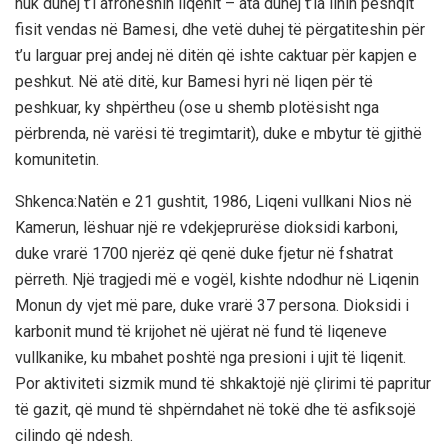
nuk duhej t’i afroheshin liqenit – ata duhej t’ia linin peshqit
fisit vendas në Bamesi, dhe vetë duhej të përgatiteshin për
t’u larguar prej andej në ditën që ishte caktuar për kapjen e
peshkut. Në atë ditë, kur Bamesi hyri në liqen për të
peshkuar, ky shpërtheu (ose u shemb plotësisht nga
përbrenda, në varësi të tregimtarit), duke e mbytur të gjithë
komunitetin.
Shkenca:Natën e 21 gushtit, 1986, Liqeni vullkani Nios në
Kamerun, lëshuar një re vdekjeprurëse dioksidi karboni,
duke vrarë 1700 njerëz që qenë duke fjetur në fshatrat
përreth. Një tragjedi më e vogël, kishte ndodhur në Liqenin
Monun dy vjet më pare, duke vrarë 37 persona. Dioksidi i
karbonit mund të krijohet në ujërat në fund të liqeneve
vullkanike, ku mbahet poshtë nga presioni i ujit të liqenit.
Por aktiviteti sizmik mund të shkaktojë një çlirimi të papritur
të gazit, që mund të shpërndahet në tokë dhe të asfiksojë
cilindo që ndesh.