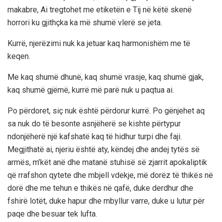
makabre, Ai tregtohet me etiketën e Tij në këtë skenë
horrori ku gjithçka ka më shumë vlerë se jeta.
Kurrë, njerëzimi nuk ka jetuar kaq harmonishëm me të
keqen.
Me kaq shumë dhunë, kaq shumë vrasje, kaq shumë gjak,
kaq shumë gjëmë, kurrë më parë nuk u paqtua ai.
Po përdoret, siç nuk është përdorur kurrë. Po gënjehet aq
sa nuk do të besonte asnjëherë se kishte përtypur
ndonjëherë një kafshatë kaq të hidhur turpi dhe faji.
Megjithatë ai, njeriu është aty, këndej dhe andej tytës së
armës, m’kët anë dhe matanë stuhisë së zjarrit apokaliptik
që rrafshon qytete dhe mbjell vdekje, më dorëz të thikës në
dorë dhe me tehun e thikës në qafë, duke derdhur dhe
fshirë lotët, duke hapur dhe mbyllur varre, duke u lutur për
paqe dhe besuar tek lufta.