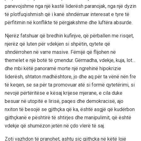
panevojshme nga një kastë liderësh paranojak, nga një dyzin
të plotfuqishmish që i kanë shndërruar interesat e tyre të
përfitimin në konflikte të përgjakshme dhe luftëra absurde.
Njerëz fatshuar që bredhin kufinjve, që përballen me risqet,
njerëz që luten për vdekjen si shpëtin, qytete që
shndërrohen në varre masive. Fëmijë që flijohen në
themelet e një botë të çmendur. Gërmadha, vdekje, kuja, lot…
dhe mbi këtë panoramë morte një ngrehinë hipokrizie
liderësh, shtaton madhështore, jo dhe aq për ta vënë nën fre
të keqen, se sa për ta promovuar atë si formë qytetërimi, si
nevojë përtëritëse e kësaj krijese mjerane, e cila duke
besuar në utopitë e lirisë, paqes dhe demokracisë, ajo
nxiton të besojë se gjithçka që ka, është asgjë që kudërbon
gjithçkanë e pështirë të shtirjes dhe manipulimit, që është
vdekje që shumëzon jetën në çdo vlerë të saj.
Zoti vazhdon të pranohet, ashtu siç gjithçka në këtë lojë