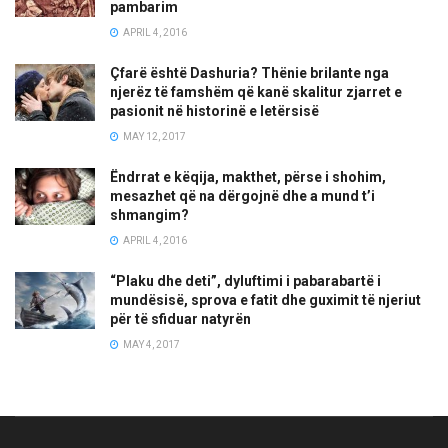
pambarim
APRIL 4, 2016
Çfarë është Dashuria? Thënie brilante nga
njerëz të famshëm që kanë skalitur zjarret e
pasionit në historinë e letërsisë
MAY 12, 2017
Ëndrrat e këqija, makthet, përse i shohim,
mesazhet që na dërgojnë dhe a mund t’i
shmangim?
APRIL 4, 2016
“Plaku dhe deti”, dyluftimi i pabarabartë i
mundësisë, sprova e fatit dhe guximit të njeriut
për të sfiduar natyrën
MAY 4, 2017