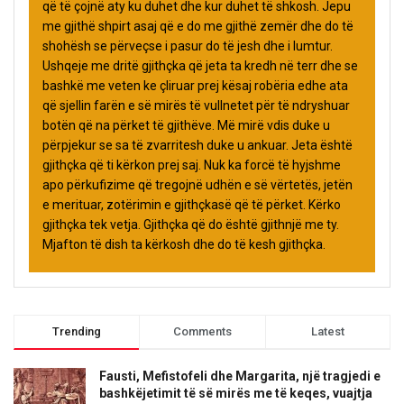
që të çojnë aty ku duhet dhe kur duhet të shkosh. Jepu
me gjithë shpirt asaj që e do me gjithë zemër dhe do të
shohësh se përveçse i pasur do të jesh dhe i lumtur.
Ushqeje me dritë gjithçka që jeta ta kredh në terr dhe se
bashkë me veten ke çliruar prej kësaj robëria edhe ata
që sjellin farën e së mirës të vullnetet për të ndryshuar
botën që na përket të gjithëve. Më mirë vdis duke u
përpjekur se sa të zvarritesh duke u ankuar. Jeta është
gjithçka që ti kërkon prej saj. Nuk ka forcë të hyjshme
apo përkufizime që tregojnë udhën e së vërtetës, jetën
e merituar, zotërimin e gjithçkasë që të përket. Kërko
gjithçka tek vetja. Gjithçka që do është gjithnjë me ty.
Mjafton të dish ta kërkosh dhe do të kesh gjithçka.
Trending
Comments
Latest
Fausti, Mefistofeli dhe Margarita, një tragjedi e
bashkëjetimit të së mirës me të keqes, vuajtja