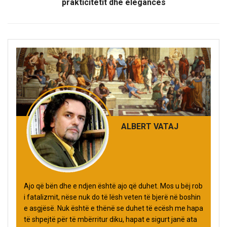
prakticitetit dhe elegancës
ALBERT VATAJ
Ajo që bën dhe e ndjen është ajo që duhet. Mos u bëj rob
i fatalizmit, nëse nuk do të lësh veten të bjerë në boshin
e asgjësë. Nuk është e thënë se duhet të ecësh me hapa
të shpejtë për të mbërritur diku, hapat e sigurt janë ata