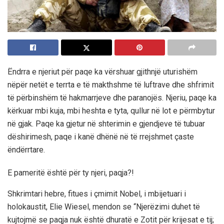
Ëndrra e njeriut për paqe ka vërshuar gjithnjë uturishëm
nëpër netët e terrta e të makthshme të luftrave dhe shfrimit
të përbinshëm të hakmarrjeve dhe paranojës. Njeriu, paqe ka
kërkuar mbi kuja, mbi heshta e tyta, qullur në lot e përmbytur
në gjak. Paqe ka gjetur në shterimin e gjendjeve të tubuar
dëshirimesh, paqe i kanë dhënë në të rrejshmet çaste
ëndërrtare.
E pameritë është për ty njeri, paqja?!
Shkrimtari hebre, fitues i çmimit Nobel, i mbijetuari i
holokaustit, Elie Wiesel, mendon se “Njerëzimi duhet të
kujtojmë se paqja nuk është dhuratë e Zotit për krijesat e tij;