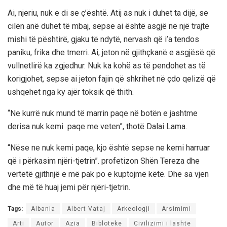
Ai, njeriu, nuk e di se ç’është. Atij as nuk i duhet ta dijë, se
cilën anë duhet të mbaj, sepse ai është asgjë në një trajtë
mishi të pështirë, gjaku të ndytë, nervash që i’a tendos
paniku, frika dhe tmerri. Ai, jeton në gjithçkanë e asgjësë që
vullnetlirë ka zgjedhur. Nuk ka kohë as të pendohet as të
korigjohet, sepse ai jeton fajin që shkrihet në çdo qelizë që
ushqehet nga ky ajër toksik që thith.
“Ne kurrë nuk mund të marrin paqe në botën e jashtme
derisa nuk kemi paqe me veten”, thotë Dalai Lama.
“Nëse ne nuk kemi paqe, kjo është sepse ne kemi harruar
që i përkasim njëri-tjetrin”. profetizon Shën Tereza dhe
vërtetë gjithnjë e më pak po e kuptojmë këtë. Dhe sa vjen
dhe më të huaj jemi për njëri-tjetrin.
Tags:
Albania
Albert Vataj
Arkeologji
Arsimimi
Arti
Autor
Azia
Bibloteke
Civilizimi i lashte