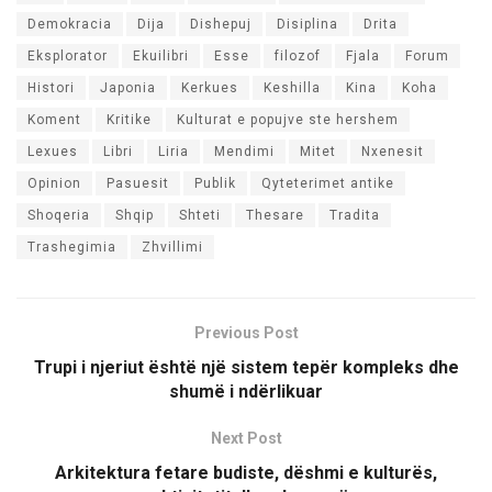
Demokracia
Dija
Dishepuj
Disiplina
Drita
Eksplorator
Ekuilibri
Esse
filozof
Fjala
Forum
Histori
Japonia
Kerkues
Keshilla
Kina
Koha
Koment
Kritike
Kulturat e popujve ste hershem
Lexues
Libri
Liria
Mendimi
Mitet
Nxenesit
Opinion
Pasuesit
Publik
Qyteterimet antike
Shoqeria
Shqip
Shteti
Thesare
Tradita
Trashegimia
Zhvillimi
Previous Post
Trupi i njeriut është një sistem tepër kompleks dhe
shumë i ndërlikuar
Next Post
Arkitektura fetare budiste, dëshmi e kulturës,