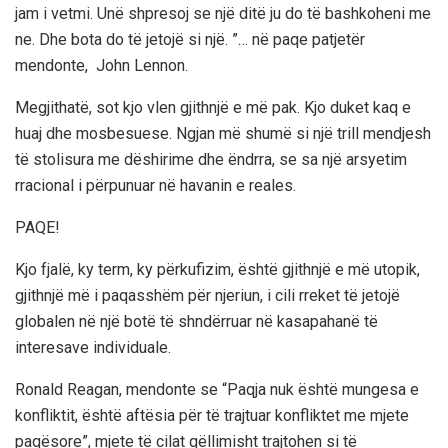
jam i vetmi. Unë shpresoj se një ditë ju do të bashkoheni me
ne. Dhe bota do të jetojë si një. ”… në paqe patjetër
mendonte, John Lennon.
Megjithatë, sot kjo vlen gjithnjë e më pak. Kjo duket kaq e
huaj dhe mosbesuese. Ngjan më shumë si një trill mendjesh
të stolisura me dëshirime dhe ëndrra, se sa një arsyetim
rracional i përpunuar në havanin e reales.
PAQE!
Kjo fjalë, ky term, ky përkufizim, është gjithnjë e më utopik,
gjithnjë më i paqasshëm për njeriun, i cili rreket të jetojë
globalen në një botë të shndërruar në kasapahanë të
interesave individuale.
Ronald Reagan, mendonte se “Paqja nuk është mungesa e
konfliktit, është aftësia për të trajtuar konfliktet me mjete
paqësore”, mjete të cilat qëllimisht trajtohen si të