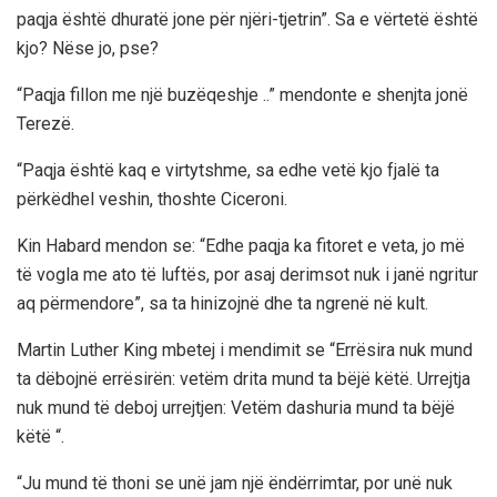
paqja është dhuratë jone për njëri-tjetrin”. Sa e vërtetë është
kjo? Nëse jo, pse?
“Paqja fillon me një buzëqeshje ..” mendonte e shenjta jonë
Terezë.
“Paqja është kaq e virtytshme, sa edhe vetë kjo fjalë ta
përkëdhel veshin, thoshte Ciceroni.
Kin Habard mendon se: “Edhe paqja ka fitoret e veta, jo më
të vogla me ato të luftës, por asaj derimsot nuk i janë ngritur
aq përmendore”, sa ta hinizojnë dhe ta ngrenë në kult.
Martin Luther King mbetej i mendimit se “Errësira nuk mund
ta dëbojnë errësirën: vetëm drita mund ta bëjë këtë. Urrejtja
nuk mund të deboj urrejtjen: Vetëm dashuria mund ta bëjë
këtë “.
“Ju mund të thoni se unë jam një ëndërrimtar, por unë nuk