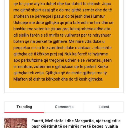
që të çojnë aty ku duhet dhe kur duhet të shkosh. Jepu
me gjithë shpirt asaj që e do me gjithë zemër dhe do të
shohësh se përveçse i pasur do të jesh dhe i lumtur.
Ushqeje me dritë gjithçka që jeta ta kredh në terr dhe se
bashkë me veten ke çliruar prej kësaj robëria edhe ata
që sjellin farën e së mirës të vullnetet për të ndryshuar
botën që na përket të gjithëve. Më mirë vdis duke u
përpjekur se sa të zvarritesh duke u ankuar. Jeta është
gjithçka që ti kërkon prej saj. Nuk ka forcë të hyjshme
apo përkufizime që tregojnë udhën e së vërtetës, jetën
e merituar, zotërimin e gjithçkasë që të përket. Kërko
gjithçka tek vetja. Gjithçka që do është gjithnjë me ty.
Mjafton të dish ta kërkosh dhe do të kesh gjithçka.
Trending
Comments
Latest
Fausti, Mefistofeli dhe Margarita, një tragjedi e
bashkëjetimit të së mirës me të keqes, vuajtja