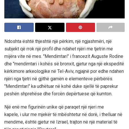
Ndoshta është thjeshtë një përkim, një ngjashmëri, një
subjekt që rrok një profil dhe ndahet njëri me tjetrin me
mijëra vite në mes. "Mendimtari" i francezit Auguste Rodine
dhe "mendimtari i kohës së bronxit, gjetur nga një ekspeditë
kërkimore arkeologjike në Tel-Aviv, ngjajnë por edhe ndahen
njëri nga tjetri në gjithë gamën e elementeve përbërës.
"Mendimtari" ka udhëtuar në kohë duke sjellë të paprekur
peshën shprehëse dhe forcën depërtuese që kumton.
Një enë me figurinën unike që paraqet një njeri me
kapele, i ulur me mjekër të mbështetur në dorë, i thelluar në
mendime, është gjetur në Izrael, trajton në një material të