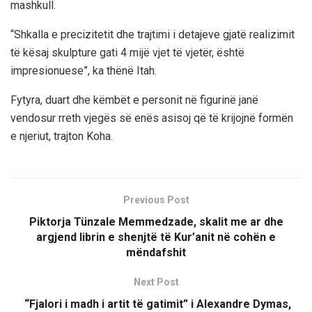
mashkull.
“Shkalla e precizitetit dhe trajtimi i detajeve gjatë realizimit
të kësaj skulpture gati 4 mijë vjet të vjetër, është
impresionuese”, ka thënë Itah.
Fytyra, duart dhe këmbët e personit në figurinë janë
vendosur rreth vjegës së enës asisoj që të krijojnë formën
e njeriut, trajton Koha.
Previous Post
Piktorja Tünzale Memmedzade, skalit me ar dhe
argjend librin e shenjtë të Kur’anit në cohën e
mëndafshit
Next Post
“Fjalori i madh i artit të gatimit” i Alexandre Dymas,