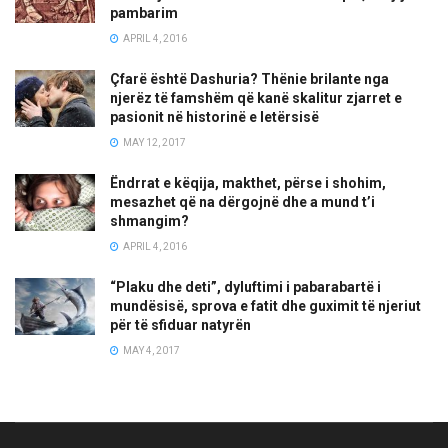
pambarim
APRIL 4, 2016
Çfarë është Dashuria? Thënie brilante nga
njerëz të famshëm që kanë skalitur zjarret e
pasionit në historinë e letërsisë
MAY 12, 2017
Ëndrrat e këqija, makthet, përse i shohim,
mesazhet që na dërgojnë dhe a mund t’i
shmangim?
APRIL 4, 2016
“Plaku dhe deti”, dyluftimi i pabarabartë i
mundësisë, sprova e fatit dhe guximit të njeriut
për të sfiduar natyrën
MAY 4, 2017