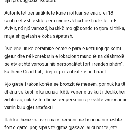
tijin prestigjozia "Reuters".
Autoritetet për antikitete kanë njoftuar se ena prej 18
centimetrash është gërmuar në Jehud, në lindje të Tel-
Avivit, në një varrezë, bashkë me gjësende të tjera si thika,
maje shigjetash e koka sëpatash.
“Kjo enë unike qeramike është e para e këtij lloji që kemi
gjetur dhe në kontekstin e lokacionit mund të na dëshmojë
se aty është varrosur një personalitet fort i rëndësishëm”,
ka thënë Gilad Itah, drejtor për antikitete në Izrael.
Kjo gjetje i takon kohës se bronzit të mesëm, por nuk ka të
dhëna se kush e ka punuar këtë vepër e as kujt i dedikohej
ashtu siç nuk ka të dhëna për personin që është varrosur në
varrin ku u gjet artefakti.
Itah ka thënë se as gjinia e personit në figurinë nuk është
fort e qartë, por, sipas të gjitha gjasave, ai duhet të jetë