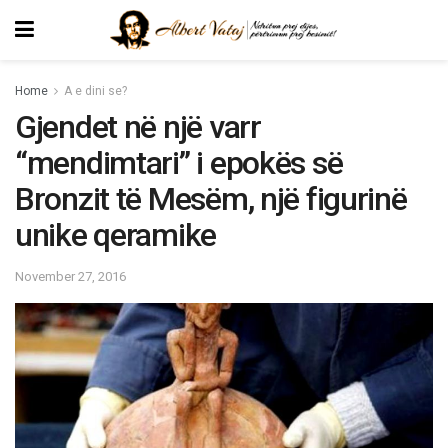
Home
A e dini se?
Gjendet në një varr
“mendimtari” i epokës së
Bronzit të Mesëm, një figurinë
unike qeramike
November 27, 2016