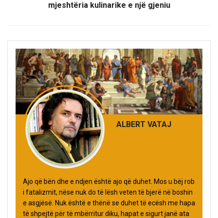
mjeshtëria kulinarike e një gjeniu
ALBERT VATAJ
Ajo që bën dhe e ndjen është ajo që duhet. Mos u bëj rob
i fatalizmit, nëse nuk do të lësh veten të bjerë në boshin
e asgjësë. Nuk është e thënë se duhet të ecësh me hapa
të shpejtë për të mbërritur diku, hapat e sigurt janë ata