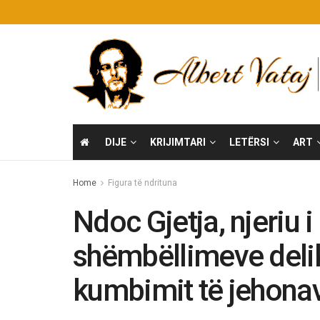
DIJE
KRIJIMTARI
LETËRSI
ART
Home
Figura të ndrituna
Ndoc Gjetja, njeriu i
shëmbëllimeve delik
kumbimit të jehonave