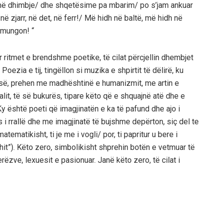
humë dhimbje/ dhe shqetësime pa mbarim/ po s’jam ankuar
 zjarr, në det, në ferr!/ Më hidh në baltë, më hidh në
 mungon! “
r ritmet e brendshme poetike, të cilat përcjellin dhembjet
. Poezia e tij, tingëllon si muzika e shpirtit të dëlirë, ku
rsisë, prehen me madhështinë e humanizmit, me artin e
lit, të së bukurës, tipare këto që e shquajnë atë dhe e
Ky është poeti që imagjinatën e ka të pafund dhe ajo i
 i rrallë dhe me imagjinatë të bujshme depërton, siç del te
tematikisht, ti je me i vogli/ por, ti papritur u bere i
it”). Këto zero, simbolikisht shprehin botën e vetmuar të
rëzve, lexuesit e pasionuar. Janë këto zero, të cilat i