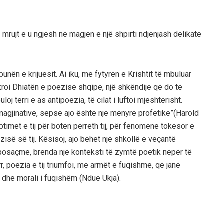
u mrujt e u ngjesh në magjën e një shpirti ndjenjash delikate
 punën e krijuesit. Ai iku, me fytyrën e Krishtit të mbuluar
kroi Dhiatën e poezisë shqipe, një shkëndijë që do të
j terri e as antipoezia, të cilat i luftoi mjeshtërisht.
magjinative, sepse ajo është një mënyrë profetike”(Harold
ptimet e tij për botën përreth tij, për fenomene tokësor e
zisë së tij. Kësisoj, ajo bëhet një shkollë e veçantë
ë posaçme, brenda një konteksti të zymtë poetik nëpër të
err, poezia e tij triumfoi, me armët e fuqishme, që janë
e dhe morali i fuqishëm (Ndue Ukja).