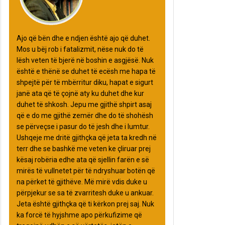
Ajo që bën dhe e ndjen është ajo që duhet.
Mos u bëj rob i fatalizmit, nëse nuk do të
lësh veten të bjerë në boshin e asgjësë. Nuk
është e thënë se duhet të ecësh me hapa të
shpejtë për të mbërritur diku, hapat e sigurt
janë ata që të çojnë aty ku duhet dhe kur
duhet të shkosh. Jepu me gjithë shpirt asaj
që e do me gjithë zemër dhe do të shohësh
se përveçse i pasur do të jesh dhe i lumtur.
Ushqeje me dritë gjithçka që jeta ta kredh në
terr dhe se bashkë me veten ke çliruar prej
kësaj robëria edhe ata që sjellin farën e së
mirës të vullnetet për të ndryshuar botën që
na përket të gjithëve. Më mirë vdis duke u
përpjekur se sa të zvarritesh duke u ankuar.
Jeta është gjithçka që ti kërkon prej saj. Nuk
ka forcë të hyjshme apo përkufizime që