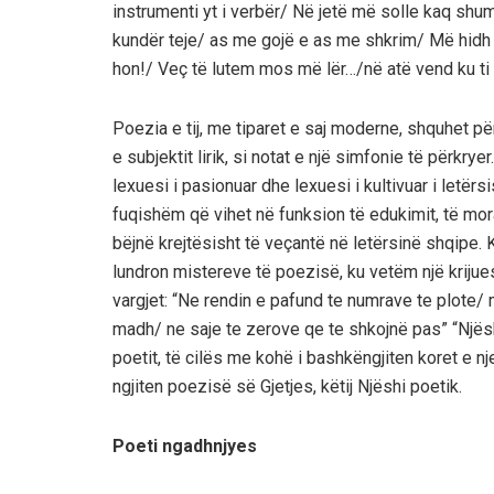
instrumenti yt i verbër/ Në jetë më solle kaq s
kundër teje/ as me gojë e as me shkrim/ Më hidh në
hon!/ Veç të lutem mos më lër…/në atë vend ku ti
Poezia e tij, me tiparet e saj moderne, shquhet pë
e subjektit lirik, si notat e një simfonie të përkryer
lexuesi i pasionuar dhe lexuesi i kultivuar i letë
fuqishëm që vihet në funksion të edukimit, të mora
bëjnë krejtësisht të veçantë në letërsinë shqipe. 
lundron mistereve të poezisë, ku vetëm një krijues
vargjet: “Ne rendin e pafund te numrave te plote/ ma
madh/ ne saje te zerove qe te shkojnë pas” “Njësh
poetit, të cilës me kohë i bashkëngjiten koret e nje
ngjiten poezisë së Gjetjes, këtij Njëshi poetik.
Poeti ngadhnjyes