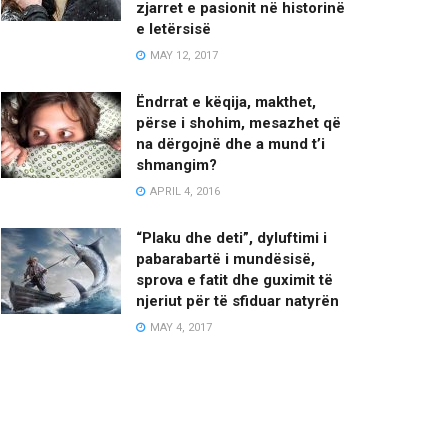
zjarret e pasionit në historinë
e letërsisë
MAY 12, 2017
Ëndrrat e këqija, makthet,
përse i shohim, mesazhet që
na dërgojnë dhe a mund t’i
shmangim?
APRIL 4, 2016
“Plaku dhe deti”, dyluftimi i
pabarabartë i mundësisë,
sprova e fatit dhe guximit të
njeriut për të sfiduar natyrën
MAY 4, 2017