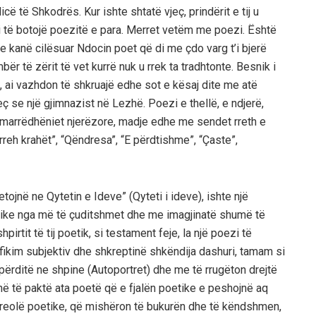
ë të Shkodrës. Kur ishte shtatë vjeç, prindërit e tij u
i të botojë poezitë e para. Merret vetëm me poezi. Është
 e kanë cilësuar Ndocin poet që di me çdo varg t’i bjerë
ër të zërit të vet kurrë nuk u rrek ta tradhtonte. Besnik i
ll, ai vazhdon të shkruajë edhe sot e kësaj dite me atë
eç se një gjimnazist në Lezhë. Poezi e thellë, e ndjerë,
ti, marrëdhëniet njerëzore, madje edhe me sendet rreth e
 rreh krahët”, “Qëndresa”, “E përdtishme”, “Çaste”,
etojnë ne Qytetin e Ideve” (Qyteti i ideve), ishte një
tike nga më të çuditshmet dhe me imagjinatë shumë të
irtit të tij poetik, si testament feje, la një poezi të
tifikim subjektiv dhe shkreptinë shkëndija dashuri, tamam si
ban përditë ne shpine (Autoportret) dhe me të rrugëton drejtë
ë të paktë ata poetë që e fjalën poetike e peshojnë aq
aureolë poetike, që mishëron të bukurën dhe të këndshmen,