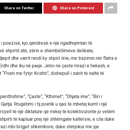
Share on Twitter
Share on Pinterest
 poezisë, kjo qëndresë e një ngadhnjimtari të
së shpirtit atë, zërin e shëmbëllimeve delikate,
it dhe varrit rendi ky shpirt lirie, me trazimin nër flatra e
 Erdhi dhe iku në paqe. Jetoi në çaste mrazi e hekash, e
“Poeti me fytyr Krishti”, dishepull i zanit të naltë të
përdtishme”, “Çaste”, “Kthimet”, “Dhjata ime”, “Biri i
Gjetja. Rrugëtimi i tij poetik u qas të mbetej kumt i një
rcyell të një diktature që rrekej të kolektivizonte jo vetëm
shpirti të kapluar prej një shtërngate kaltërsie, e cila duke
hturazi mbi brigjet shkëmbore, duke stërpikur me yje