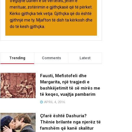
tregojnë udhën e së vërtetës, jetën e
merituar, zotërimin e gjithçkasë që të përket.
Kërko gjithçka tek vetja. Gjithçka që do është
gjithnjë me ty. Mjafton të dish ta kërkosh dhe
do të kesh gjithçka.
Trending
Comments
Latest
Fausti, Mefistofeli dhe
Margarita, një tragjedi e
bashkëjetimit të së mirës me
të keqes, vuajtja pambarim
APRIL 4, 2016
Çfarë është Dashuria?
Thënie brilante nga njerëz të
famshëm që kanë skalitur