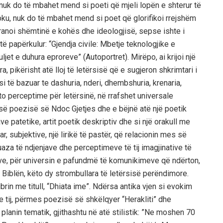
uk do të mbahet mend si poeti që mjeli lopën e shterur të
loku, nuk do të mbahet mend si poet që glorifikoi rrejshëm
pranoi shëmtinë e kohës dhe ideologjisë, sepse ishte i
ë papërkulur: “Gjendja civile: Mbetje teknologjike e
ljet e duhura eproreve” (Autoportret). Mirëpo, ai krijoi një
ra, pikërisht atë lloj të letërsisë që e sugjeron shkrimtari i
si të bazuar te dashuria, nderi, dhembshuria, krenaria,
Këto perceptime për letërsinë, në rrafshet universale
së poezisë së Ndoc Gjetjes dhe e bëjnë atë një poetik
patetike, artit poetik deskriptiv dhe si një orakull me
r, subjektive, një lirikë të pastër, që relacionin mes së
uaza të ndjenjave dhe perceptimeve të tij imagjinative të
eve, për universin e pafundmë të komunikimeve që ndërton,
 Biblën, këto dy strombullara të letërsisë perëndimore.
ibrin me titull, “Dhiata ime”. Ndërsa antika vjen si evokim
 tij, përmes poezisë së shkëlqyer “Herakliti” dhe
 planin tematik, gjithashtu në atë stilistik: ”Ne moshen 70