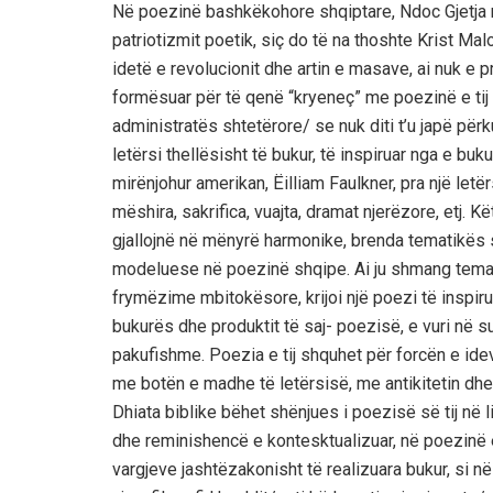
Në poezinë bashkëkohore shqiptare, Ndoc Gjetja n
patriotizmit poetik, siç do të na thoshte Krist Ma
idetë e revolucionit dhe artin e masave, ai nuk e 
formësuar për të qenë “kryeneç” me poezinë e tij t
administratës shtetërore/ se nuk diti t’u japë përku
letërsi thellësisht të bukur, të inspiruar nga e buku
mirënjohur amerikan, Ëilliam Faulkner, pra një letër
mëshira, sakrifica, vuajta, dramat njerëzore, etj. 
gjallojnë në mënyrë harmonike, brenda tematikës 
modeluese në poezinë shqipe. Ai ju shmang temave 
frymëzime mbitokësore, krijoi një poezi të inspirua
bukurës dhe produktit të saj- poezisë, e vuri në s
pakufishme. Poezia e tij shquhet për forcën e id
me botën e madhe të letërsisë, me antikitetin dhe
Dhiata biblike bëhet shënjues i poezisë së tij në l
dhe reminishencë e kontesktualizuar, në poezinë e
vargjeve jashtëzakonisht të realizuara bukur, si në