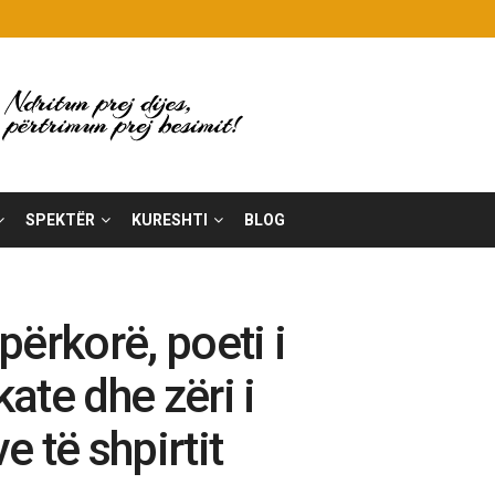
SPEKTËR
KURESHTI
BLOG
 përkorë, poeti i
ate dhe zëri i
 të shpirtit