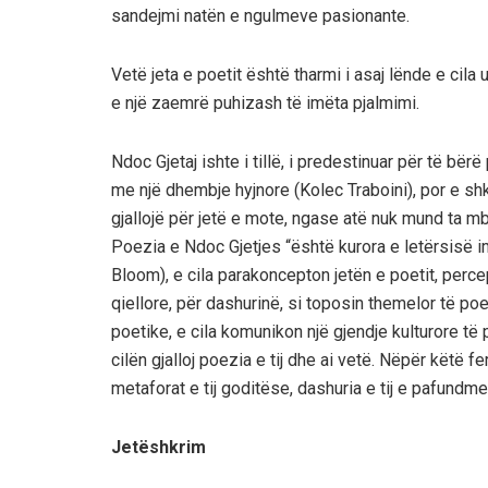
sandejmi natën e ngulmeve pasionante.
Vetë jeta e poetit është tharmi i asaj lënde e cila 
e një zaemrë puhizash të imëta pjalmimi.
Ndoc Gjetaj ishte i tillë, i predestinuar për të bërë
me një dhembje hyjnore (Kolec Traboini), por e sh
gjallojë për jetë e mote, ngase atë nuk mund ta mbulo
Poezia e Ndoc Gjetjes “është kurora e letërsisë i
Bloom), e cila parakoncepton jetën e poetit, perce
qiellore, për dashurinë, si toposin themelor të poe
poetike, e cila komunikon një gjendje kulturore t
cilën gjalloj poezia e tij dhe ai vetë. Nëpër këtë f
metaforat e tij goditëse, dashuria e tij e pafundm
Jetëshkrim