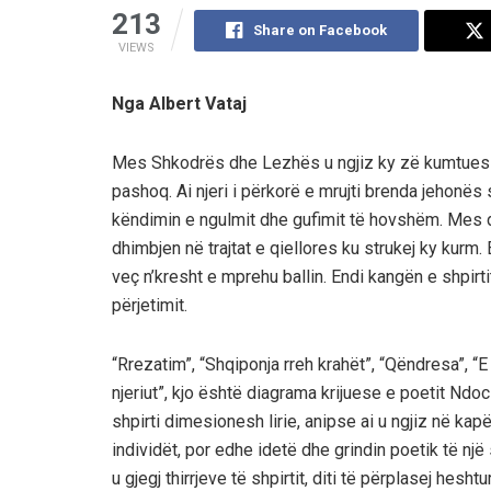
213
Share on Facebook
VIEWS
Nga Albert Vataj
Mes Shkodrës dhe Lezhës u ngjiz ky zë kumtues i
pashoq. Ai njeri i përkorë e mrujti brenda jehonës 
këndimin e ngulmit dhe gufimit të hovshëm. Mes djep
dhimbjen në trajtat e qiellores ku strukej ky kurm.
veç n’kresht e mprehu ballin. Endi kangën e shpirtit 
përjetimit.
“Rrezatim”, “Shqiponja rreh krahët”, “Qëndresa”, “E 
njeriut”, kjo është diagrama krijuese e poetit Ndoc 
shpirti dimesionesh lirie, anipse ai u ngjiz në kapë
individët, por edhe idetë dhe grindin poetik të një 
u gjegj thirrjeve të shpirtit, diti të përplasej hes