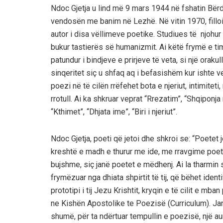
Ndoc Gjetja u lind më 9 mars 1944 në fshatin Bërdic
vendosën me banim në Lezhë. Në vitin 1970, fillo
autor i disa vëllimeve poetike. Studiues të njohur
bukur tastierës së humanizmit. Ai këtë frymë e timb
patundur i bindjeve e prirjeve të veta, si një oraku
sinqeritet siç u shfaq aq i befasishëm kur ishte v
poezi në të cilën rrëfehet bota e njeriut, intimite
rrotull. Ai ka shkruar veprat “Rrezatim”, “Shqiponja
“Kthimet”, “Dhjata ime”, “Biri i njeriut”.
Ndoc Gjetja, poeti që jetoi dhe shkroi se: “Poetet j
kreshtë e madh e thurur me ide, me rravgime poe
bujshme, siç janë poetet e mëdhenj. Ai la tharmin shp
frymëzuar nga dhiata shpirtit të tij, që bëhet iden
prototipi i tij Jezu Krishtit, kryqin e të cilit e m
ne Kishën Apostolike te Poezisë (Curriculum). Jan
shumë, për ta ndërtuar tempullin e poezisë, një 