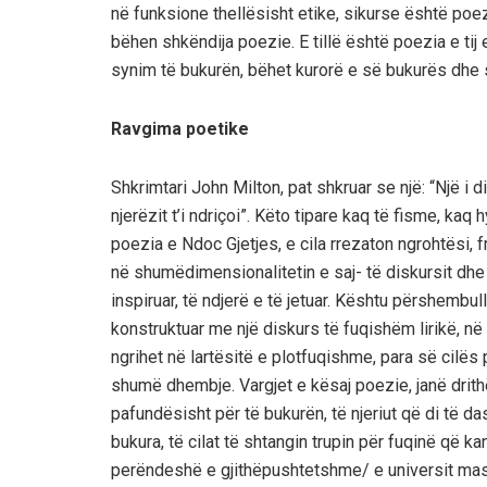
në funksione thellësisht etike, sikurse është poez
bëhen shkëndija poezie. E tillë është poezia e tij
synim të bukurën, bëhet kurorë e së bukurës dhe s
Ravgima poetike
Shkrimtari John Milton, pat shkruar se një: “Një i di
njerëzit t’i ndriçoi”. Këto tipare kaq të fisme, ka
poezia e Ndoc Gjetjes, e cila rrezaton ngrohtësi, 
në shumëdimensionalitetin e saj- të diskursit dhe të
inspiruar, të ndjerë e të jetuar. Kështu përshembull,
konstruktuar me një diskurs të fuqishëm lirikë, në 
ngrihet në lartësitë e plotfuqishme, para së cilës
shumë dhembje. Vargjet e kësaj poezie, janë drithër
pafundësisht për të bukurën, të njeriut që di të dash
bukura, të cilat të shtangin trupin për fuqinë që 
perëndeshë e gjithëpushtetshme/ e universit mas