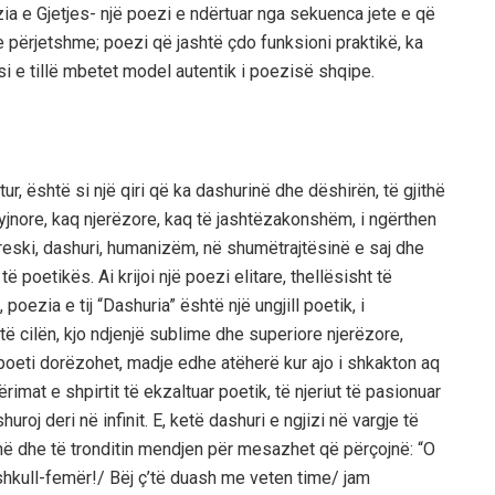
ia e Gjetjes- një poezi e ndërtuar nga sekuenca jete e që
 e përjetshme; poezi që jashtë çdo funksioni praktikë, ka
i e tillë mbetet model autentik i poezisë shqipe.
tur, është si një qiri që ka dashurinë dhe dëshirën, të gjithë
q hyjnore, kaq njerëzore, kaq të jashtëzakonshëm, i ngërthen
freski, dashuri, humanizëm, në shumëtrajtësinë e saj dhe
 poetikës. Ai krijoi një poezi elitare, thellësisht të
 poezia e tij “Dashuria” është një ungjill poetik, i
të cilën, kjo ndjenjë sublime dhe superiore njerëzore,
 poeti dorëzohet, madje edhe atëherë kur ajo i shkakton aq
imat e shpirtit të ekzaltuar poetik, të njeriut të pasionuar
uroj deri në infinit. E, ketë dashuri e ngjizi në vargje të
kanë dhe të tronditin mendjen për mesazhet që përçojnë: “O
hkull-femër!/ Bëj ç’të duash me veten time/ jam