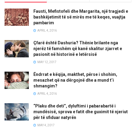
Fausti, Mefistofeli dhe Margarita, një tragjedi e
bashkëjetimit të së mirës me të keqes, vuajtja
pambarim
APRIL 4, 2016
Çfarë është Dashuria? Thënie brilante nga
njerëz të famshëm që kanë skalitur zjarret e
pasionit në historinë e letërsisë
MAY 12, 2017
Ëndrrat e këqija, makthet, përse i shohim,
mesazhet që na dërgojnë dhe a mund t’i
shmangim?
APRIL 4, 2016
“Plaku dhe deti”, dyluftimi i pabarabartë i
mundësisë, sprova e fatit dhe guximit të njeriut
për të sfiduar natyrën
MAY 4, 2017