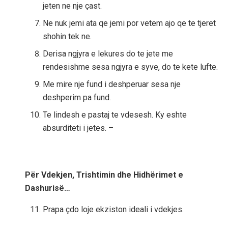
jeten ne nje çast.
Ne nuk jemi ata qe jemi por vetem ajo qe te tjeret
shohin tek ne.
Derisa ngjyra e lekures do te jete me
rendesishme sesa ngjyra e syve, do te kete lufte.
Me mire nje fund i deshperuar sesa nje
deshperim pa fund.
Te lindesh e pastaj te vdesesh. Ky eshte
absurditeti i jetes. –
Për Vdekjen, Trishtimin dhe Hidhërimet e
Dashurisë…
Prapa çdo loje ekziston ideali i vdekjes.