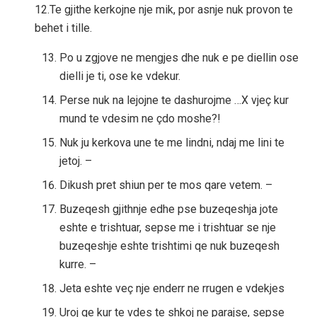
12.Te gjithe kerkojne nje mik, por asnje nuk provon te
behet i tille.
Po u zgjove ne mengjes dhe nuk e pe diellin ose
dielli je ti, ose ke vdekur.
Perse nuk na lejojne te dashurojme …X vjeç kur
mund te vdesim ne çdo moshe?!
Nuk ju kerkova une te me lindni, ndaj me lini te
jetoj. –
Dikush pret shiun per te mos qare vetem. –
Buzeqesh gjithnje edhe pse buzeqeshja jote
eshte e trishtuar, sepse me i trishtuar se nje
buzeqeshje eshte trishtimi qe nuk buzeqesh
kurre. –
Jeta eshte veç nje enderr ne rrugen e vdekjes
Uroj qe kur te vdes te shkoj ne parajse, sepse