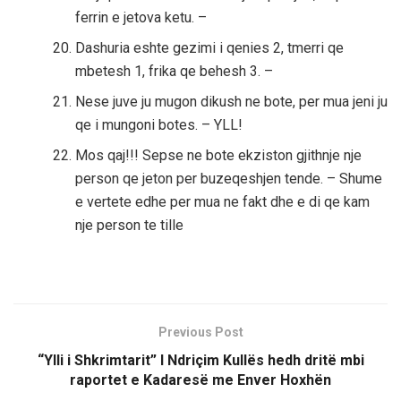
ferrin e jetova ketu. –
Dashuria eshte gezimi i qenies 2, tmerri qe
mbetesh 1, frika qe behesh 3. –
Nese juve ju mugon dikush ne bote, per mua jeni ju
qe i mungoni botes. – YLL!
Mos qaj!!! Sepse ne bote ekziston gjithnje nje
person qe jeton per buzeqeshjen tende. – Shume
e vertete edhe per mua ne fakt dhe e di qe kam
nje person te tille
Previous Post
“Ylli i Shkrimtarit” I Ndriçim Kullës hedh dritë mbi
raportet e Kadaresë me Enver Hoxhën