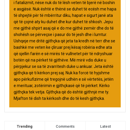
i fatalizmit, nëse nuk do të lësh veten të bjerë në boshin
e asgjësë. Nuk është e thënë se duhet të ecësh me hapa
të shpejtë për të mbërritur diku, hapat e sigurt janë ata
që të çojnë aty ku duhet dhe kur duhet të shkosh. Jepu
me gjithë shpirt asaj që e do me gjithë zemër dhe do të
shohësh se përveçse i pasur do të jesh dhe i lumtur.
Ushqeje me dritë gjithçka që jeta ta kredh në terr dhe se
bashkë me veten ke çliruar prej kësaj robëria edhe ata
që sjellin farën e së mirës të vullnetet për të ndryshuar
botën që na përket të gjithëve. Më mirë vdis duke u
përpjekur se sa të zvarritesh duke u ankuar. Jeta është
gjithçka që ti kërkon prej saj. Nuk ka forcë të hyjshme
apo përkufizime që tregojnë udhën e së vërtetës, jetën
e merituar, zotërimin e gjithçkasë që të përket. Kërko
gjithçka tek vetja. Gjithçka që do është gjithnjë me ty.
Mjafton të dish ta kërkosh dhe do të kesh gjithçka.
Trending
Comments
Latest