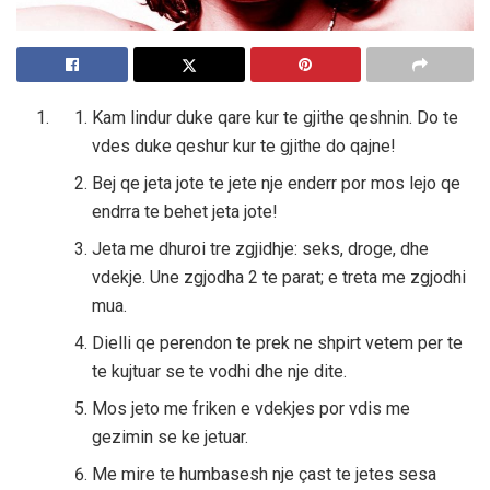
Kam lindur duke qare kur te gjithe qeshnin. Do te
vdes duke qeshur kur te gjithe do qajne!
Bej qe jeta jote te jete nje enderr por mos lejo qe
endrra te behet jeta jote!
Jeta me dhuroi tre zgjidhje: seks, droge, dhe
vdekje. Une zgjodha 2 te parat; e treta me zgjodhi
mua.
Dielli qe perendon te prek ne shpirt vetem per te
te kujtuar se te vodhi dhe nje dite.
Mos jeto me friken e vdekjes por vdis me
gezimin se ke jetuar.
Me mire te humbasesh nje çast te jetes sesa