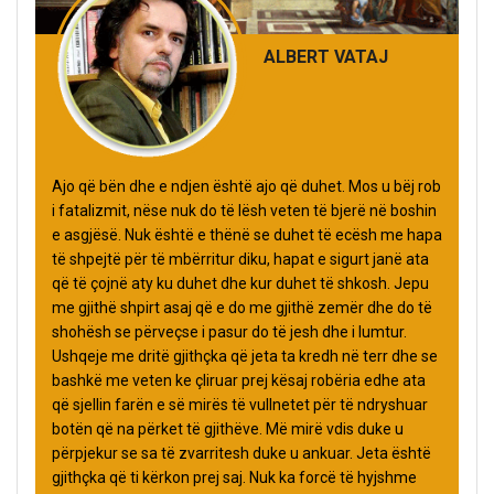
ALBERT VATAJ
Ajo që bën dhe e ndjen është ajo që duhet. Mos u bëj rob
i fatalizmit, nëse nuk do të lësh veten të bjerë në boshin
e asgjësë. Nuk është e thënë se duhet të ecësh me hapa
të shpejtë për të mbërritur diku, hapat e sigurt janë ata
që të çojnë aty ku duhet dhe kur duhet të shkosh. Jepu
me gjithë shpirt asaj që e do me gjithë zemër dhe do të
shohësh se përveçse i pasur do të jesh dhe i lumtur.
Ushqeje me dritë gjithçka që jeta ta kredh në terr dhe se
bashkë me veten ke çliruar prej kësaj robëria edhe ata
që sjellin farën e së mirës të vullnetet për të ndryshuar
botën që na përket të gjithëve. Më mirë vdis duke u
përpjekur se sa të zvarritesh duke u ankuar. Jeta është
gjithçka që ti kërkon prej saj. Nuk ka forcë të hyjshme