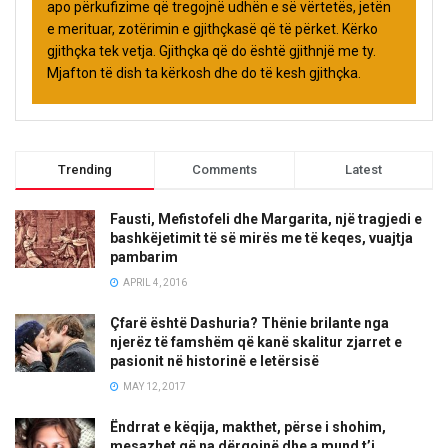
apo përkufizime që tregojnë udhën e së vërtetës, jetën
e merituar, zotërimin e gjithçkasë që të përket. Kërko
gjithçka tek vetja. Gjithçka që do është gjithnjë me ty.
Mjafton të dish ta kërkosh dhe do të kesh gjithçka.
Trending
Comments
Latest
Fausti, Mefistofeli dhe Margarita, një tragjedi e
bashkëjetimit të së mirës me të keqes, vuajtja
pambarim
APRIL 4, 2016
Çfarë është Dashuria? Thënie brilante nga
njerëz të famshëm që kanë skalitur zjarret e
pasionit në historinë e letërsisë
MAY 12, 2017
Ëndrrat e këqija, makthet, përse i shohim,
mesazhet që na dërgojnë dhe a mund t’i