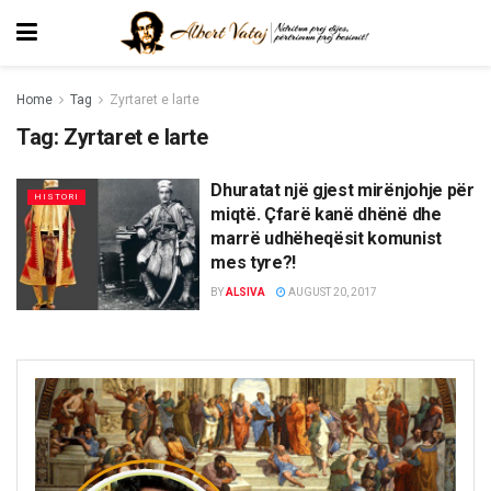
Home
Tag
Zyrtaret e larte
Tag:
Zyrtaret e larte
Dhuratat një gjest mirënjohje për
HISTORI
miqtë. Çfarë kanë dhënë dhe
marrë udhëheqësit komunist
mes tyre?!
BY
ALSIVA
AUGUST 20, 2017