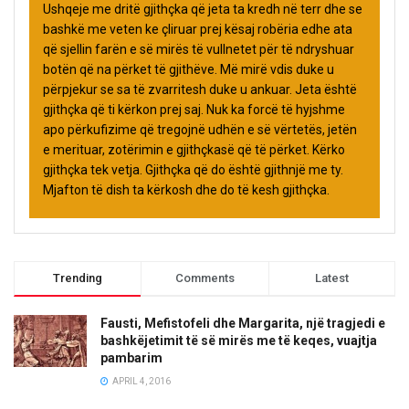
Ushqeje me dritë gjithçka që jeta ta kredh në terr dhe se
bashkë me veten ke çliruar prej kësaj robëria edhe ata
që sjellin farën e së mirës të vullnetet për të ndryshuar
botën që na përket të gjithëve. Më mirë vdis duke u
përpjekur se sa të zvarritesh duke u ankuar. Jeta është
gjithçka që ti kërkon prej saj. Nuk ka forcë të hyjshme
apo përkufizime që tregojnë udhën e së vërtetës, jetën
e merituar, zotërimin e gjithçkasë që të përket. Kërko
gjithçka tek vetja. Gjithçka që do është gjithnjë me ty.
Mjafton të dish ta kërkosh dhe do të kesh gjithçka.
Trending
Comments
Latest
Fausti, Mefistofeli dhe Margarita, një tragjedi e
bashkëjetimit të së mirës me të keqes, vuajtja
pambarim
APRIL 4, 2016