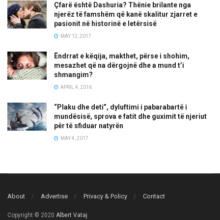
Çfarë është Dashuria? Thënie brilante nga
njerëz të famshëm që kanë skalitur zjarret e
pasionit në historinë e letërsisë
MAY 12, 2017
Ëndrrat e këqija, makthet, përse i shohim,
mesazhet që na dërgojnë dhe a mund t’i
shmangim?
APRIL 4, 2016
“Plaku dhe deti”, dyluftimi i pabarabartë i
mundësisë, sprova e fatit dhe guximit të njeriut
për të sfiduar natyrën
MAY 4, 2017
About
Advertise
Privacy & Policy
Contact
Copyright © 2020
Albert Vataj