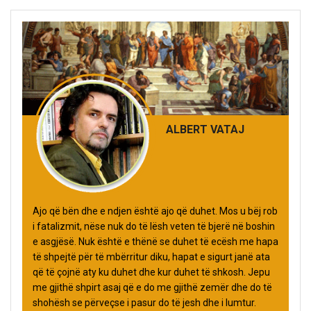
ALBERT VATAJ
Ajo që bën dhe e ndjen është ajo që duhet. Mos u bëj rob
i fatalizmit, nëse nuk do të lësh veten të bjerë në boshin
e asgjësë. Nuk është e thënë se duhet të ecësh me hapa
të shpejtë për të mbërritur diku, hapat e sigurt janë ata
që të çojnë aty ku duhet dhe kur duhet të shkosh. Jepu
me gjithë shpirt asaj që e do me gjithë zemër dhe do të
shohësh se përveçse i pasur do të jesh dhe i lumtur.