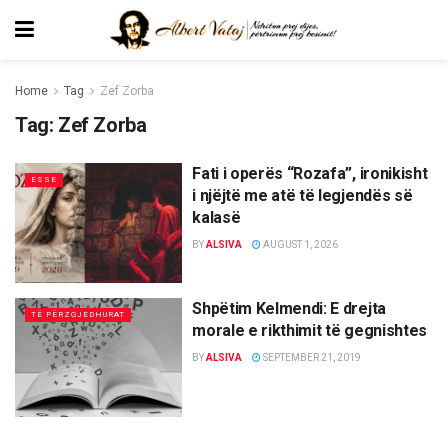
Home
Tag
Zef Zorba
Tag:
Zef Zorba
Fati i operës “Rozafa”, ironikisht
ESSE
i njëjtë me atë të legjendës së
kalasë
BY
ALSIVA
AUGUST 1, 2026
Shpëtim Kelmendi: E drejta
TË PËRZGJEDHURAT
morale e rikthimit të gegnishtes
BY
ALSIVA
SEPTEMBER 21, 2019