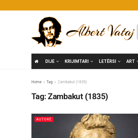
DIJE
KRIJIMTARI
LETËRSI
ART
Home
Tag
Zambakut (1835)
Tag:
Zambakut (1835)
AUTORË