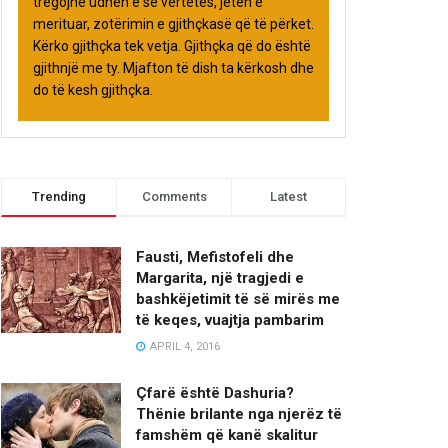
tregojnë udhën e së vërtetës, jetën e
merituar, zotërimin e gjithçkasë që të përket.
Kërko gjithçka tek vetja. Gjithçka që do është
gjithnjë me ty. Mjafton të dish ta kërkosh dhe
do të kesh gjithçka.
Trending
Comments
Latest
Fausti, Mefistofeli dhe
Margarita, një tragjedi e
bashkëjetimit të së mirës me
të keqes, vuajtja pambarim
APRIL 4, 2016
Çfarë është Dashuria?
Thënie brilante nga njerëz të
famshëm që kanë skalitur