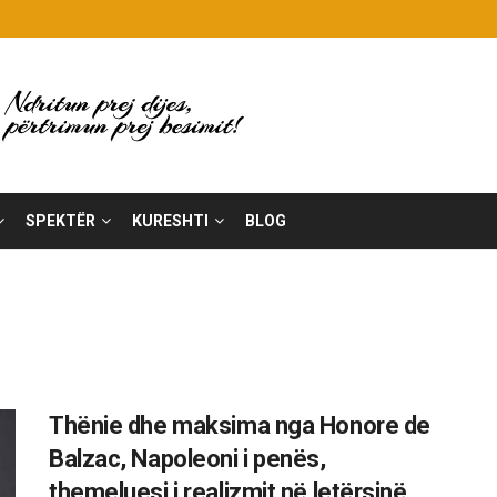
SPEKTËR
KURESHTI
BLOG
Thënie dhe maksima nga Honore de
Balzac, Napoleoni i penës,
themeluesi i realizmit në letërsinë