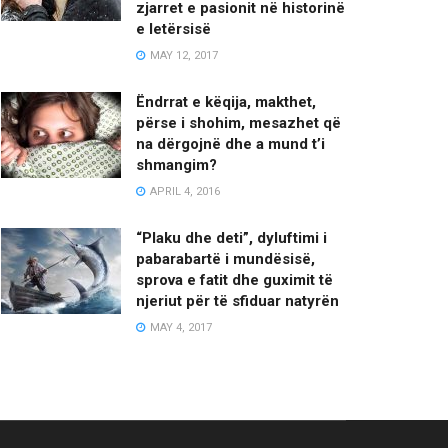
zjarret e pasionit në historinë
e letërsisë
MAY 12, 2017
Ëndrrat e këqija, makthet,
përse i shohim, mesazhet që
na dërgojnë dhe a mund t’i
shmangim?
APRIL 4, 2016
“Plaku dhe deti”, dyluftimi i
pabarabartë i mundësisë,
sprova e fatit dhe guximit të
njeriut për të sfiduar natyrën
MAY 4, 2017