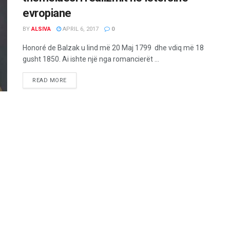
evropiane
BY
ALSIVA
APRIL 6, 2017
0
Honoré de Balzak u lind më 20 Maj 1799 dhe vdiq më 18
gusht 1850. Ai ishte një nga romancierët ...
READ MORE