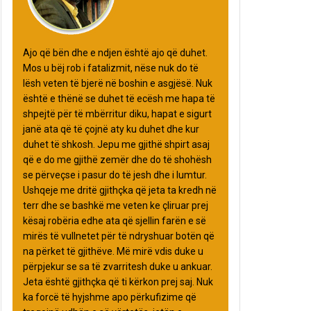
Ajo që bën dhe e ndjen është ajo që duhet.
Mos u bëj rob i fatalizmit, nëse nuk do të
lësh veten të bjerë në boshin e asgjësë. Nuk
është e thënë se duhet të ecësh me hapa të
shpejtë për të mbërritur diku, hapat e sigurt
janë ata që të çojnë aty ku duhet dhe kur
duhet të shkosh. Jepu me gjithë shpirt asaj
që e do me gjithë zemër dhe do të shohësh
se përveçse i pasur do të jesh dhe i lumtur.
Ushqeje me dritë gjithçka që jeta ta kredh në
terr dhe se bashkë me veten ke çliruar prej
kësaj robëria edhe ata që sjellin farën e së
mirës të vullnetet për të ndryshuar botën që
na përket të gjithëve. Më mirë vdis duke u
përpjekur se sa të zvarritesh duke u ankuar.
Jeta është gjithçka që ti kërkon prej saj. Nuk
ka forcë të hyjshme apo përkufizime që