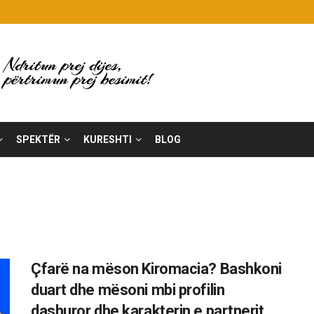
SPEKTËR
KURESHTI
BLOG
Çfarë na mëson Kiromacia? Bashkoni
duart dhe mësoni mbi profilin
dashuror dhe karakterin e partnerit