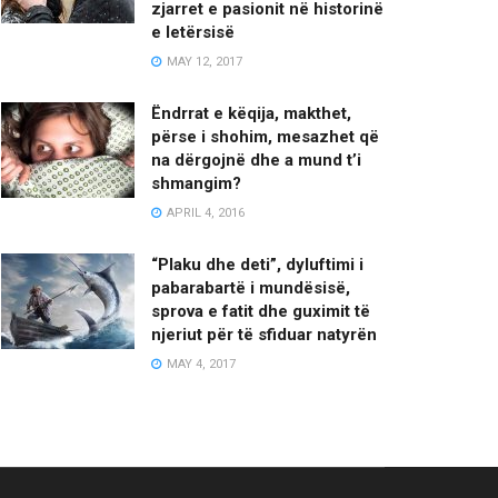
zjarret e pasionit në historinë
e letërsisë
MAY 12, 2017
Ëndrrat e këqija, makthet,
përse i shohim, mesazhet që
na dërgojnë dhe a mund t’i
shmangim?
APRIL 4, 2016
“Plaku dhe deti”, dyluftimi i
pabarabartë i mundësisë,
sprova e fatit dhe guximit të
njeriut për të sfiduar natyrën
MAY 4, 2017