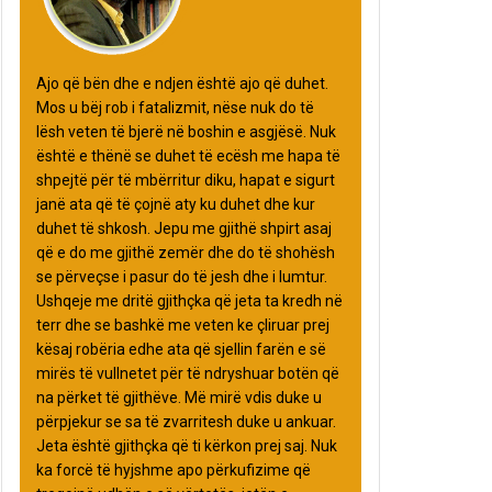
Ajo që bën dhe e ndjen është ajo që duhet.
Mos u bëj rob i fatalizmit, nëse nuk do të
lësh veten të bjerë në boshin e asgjësë. Nuk
është e thënë se duhet të ecësh me hapa të
shpejtë për të mbërritur diku, hapat e sigurt
janë ata që të çojnë aty ku duhet dhe kur
duhet të shkosh. Jepu me gjithë shpirt asaj
që e do me gjithë zemër dhe do të shohësh
se përveçse i pasur do të jesh dhe i lumtur.
Ushqeje me dritë gjithçka që jeta ta kredh në
terr dhe se bashkë me veten ke çliruar prej
kësaj robëria edhe ata që sjellin farën e së
mirës të vullnetet për të ndryshuar botën që
na përket të gjithëve. Më mirë vdis duke u
përpjekur se sa të zvarritesh duke u ankuar.
Jeta është gjithçka që ti kërkon prej saj. Nuk
ka forcë të hyjshme apo përkufizime që