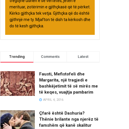
tregojnë udhën e së vërtetës, jetën e
merituar, zotërimin e gjithçkasë që të përket.
Kërko gjithçka tek vetja. Gjithçka që do është
gjithnjë me ty. Mjafton të dish ta kërkosh dhe
do të kesh gjithçka.
Trending
Comments
Latest
Fausti, Mefistofeli dhe
Margarita, një tragjedi e
bashkëjetimit të së mirës me
të keqes, vuajtja pambarim
APRIL 4, 2016
Çfarë është Dashuria?
Thënie brilante nga njerëz të
famshëm që kanë skalitur