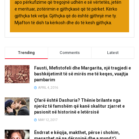
apo përkufizime që tregojnë udhën e së vërtetës, jetën
e merituar, zotërimin e gjithçkasë që të përket. Kërko
gjithçka tek vetja. Gjithçka që do është gjithnjë me ty.
Mjafton të dish ta kërkosh dhe do të kesh gjithçka.
Trending
Comments
Latest
Fausti, Mefistofeli dhe Margarita, një tragjedi e
bashkëjetimit të së mirës me të keqes, vuajtja
pambarim
APRIL 4, 2016
Çfarë është Dashuria? Thënie brilante nga
njerëz të famshëm që kanë skalitur zjarret e
pasionit në historinë e letërsisë
MAY 12, 2017
Ëndrrat e këqija, makthet, përse i shohim,
mesazhet që na dërgojnë dhe a mund t’i