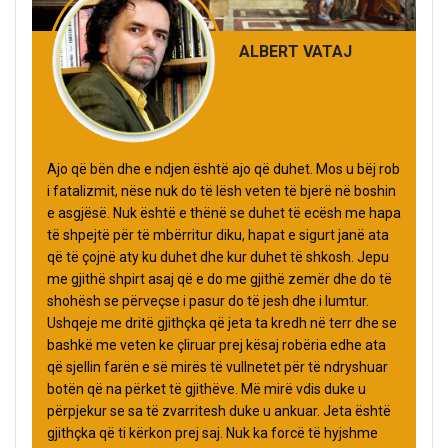
ALBERT VATAJ
Ajo që bën dhe e ndjen është ajo që duhet. Mos u bëj rob
i fatalizmit, nëse nuk do të lësh veten të bjerë në boshin
e asgjësë. Nuk është e thënë se duhet të ecësh me hapa
të shpejtë për të mbërritur diku, hapat e sigurt janë ata
që të çojnë aty ku duhet dhe kur duhet të shkosh. Jepu
me gjithë shpirt asaj që e do me gjithë zemër dhe do të
shohësh se përveçse i pasur do të jesh dhe i lumtur.
Ushqeje me dritë gjithçka që jeta ta kredh në terr dhe se
bashkë me veten ke çliruar prej kësaj robëria edhe ata
që sjellin farën e së mirës të vullnetet për të ndryshuar
botën që na përket të gjithëve. Më mirë vdis duke u
përpjekur se sa të zvarritesh duke u ankuar. Jeta është
gjithçka që ti kërkon prej saj. Nuk ka forcë të hyjshme