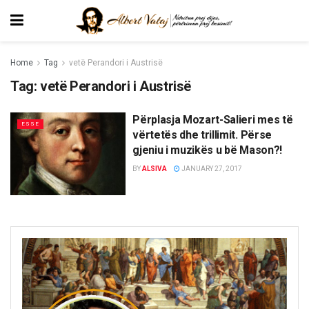
Home
Tag
vetë Perandori i Austrisë
Tag:
vetë Perandori i Austrisë
Përplasja Mozart-Salieri mes të
ESSE
vërtetës dhe trillimit. Përse
gjeniu i muzikës u bë Mason?!
BY
ALSIVA
JANUARY 27, 2017