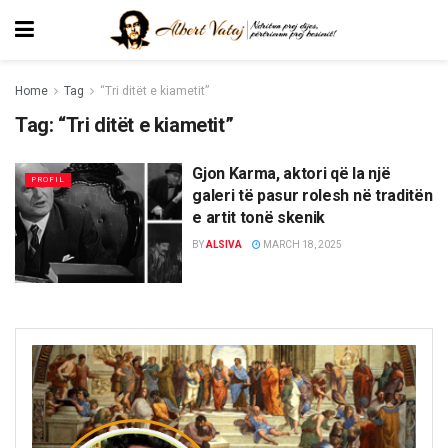
Home
Tag
“Tri ditët e kiametit”
Tag:
“Tri ditët e kiametit”
Gjon Karma, aktori që la një
PROFIL
galeri të pasur rolesh në traditën
e artit tonë skenik
BY
ALSIVA
MARCH 18, 2025