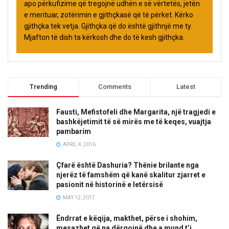
apo përkufizime që tregojnë udhën e së vërtetës, jetën
e merituar, zotërimin e gjithçkasë që të përket. Kërko
gjithçka tek vetja. Gjithçka që do është gjithnjë me ty.
Mjafton të dish ta kërkosh dhe do të kesh gjithçka.
Trending
Comments
Latest
Fausti, Mefistofeli dhe Margarita, një tragjedi e
bashkëjetimit të së mirës me të keqes, vuajtja
pambarim
APRIL 4, 2016
Çfarë është Dashuria? Thënie brilante nga
njerëz të famshëm që kanë skalitur zjarret e
pasionit në historinë e letërsisë
MAY 12, 2017
Ëndrrat e këqija, makthet, përse i shohim,
mesazhet që na dërgojnë dhe a mund t’i