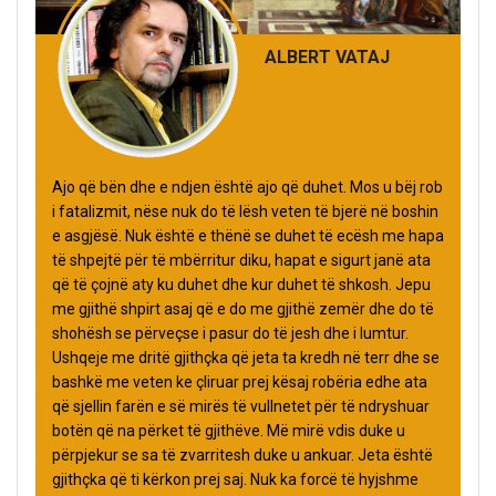
ALBERT VATAJ
Ajo që bën dhe e ndjen është ajo që duhet. Mos u bëj rob
i fatalizmit, nëse nuk do të lësh veten të bjerë në boshin
e asgjësë. Nuk është e thënë se duhet të ecësh me hapa
të shpejtë për të mbërritur diku, hapat e sigurt janë ata
që të çojnë aty ku duhet dhe kur duhet të shkosh. Jepu
me gjithë shpirt asaj që e do me gjithë zemër dhe do të
shohësh se përveçse i pasur do të jesh dhe i lumtur.
Ushqeje me dritë gjithçka që jeta ta kredh në terr dhe se
bashkë me veten ke çliruar prej kësaj robëria edhe ata
që sjellin farën e së mirës të vullnetet për të ndryshuar
botën që na përket të gjithëve. Më mirë vdis duke u
përpjekur se sa të zvarritesh duke u ankuar. Jeta është
gjithçka që ti kërkon prej saj. Nuk ka forcë të hyjshme