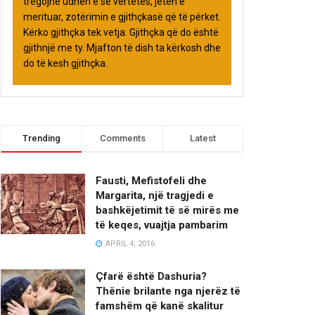
tregojnë udhën e së vërtetës, jetën e
merituar, zotërimin e gjithçkasë që të përket.
Kërko gjithçka tek vetja. Gjithçka që do është
gjithnjë me ty. Mjafton të dish ta kërkosh dhe
do të kesh gjithçka.
Trending
Comments
Latest
Fausti, Mefistofeli dhe
Margarita, një tragjedi e
bashkëjetimit të së mirës me
të keqes, vuajtja pambarim
APRIL 4, 2016
Çfarë është Dashuria?
Thënie brilante nga njerëz të
famshëm që kanë skalitur