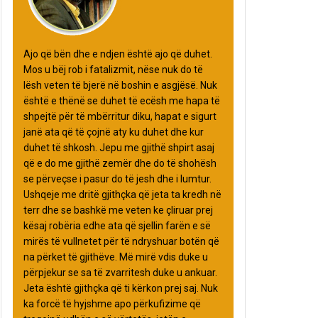
Ajo që bën dhe e ndjen është ajo që duhet.
Mos u bëj rob i fatalizmit, nëse nuk do të
lësh veten të bjerë në boshin e asgjësë. Nuk
është e thënë se duhet të ecësh me hapa të
shpejtë për të mbërritur diku, hapat e sigurt
janë ata që të çojnë aty ku duhet dhe kur
duhet të shkosh. Jepu me gjithë shpirt asaj
që e do me gjithë zemër dhe do të shohësh
se përveçse i pasur do të jesh dhe i lumtur.
Ushqeje me dritë gjithçka që jeta ta kredh në
terr dhe se bashkë me veten ke çliruar prej
kësaj robëria edhe ata që sjellin farën e së
mirës të vullnetet për të ndryshuar botën që
na përket të gjithëve. Më mirë vdis duke u
përpjekur se sa të zvarritesh duke u ankuar.
Jeta është gjithçka që ti kërkon prej saj. Nuk
ka forcë të hyjshme apo përkufizime që