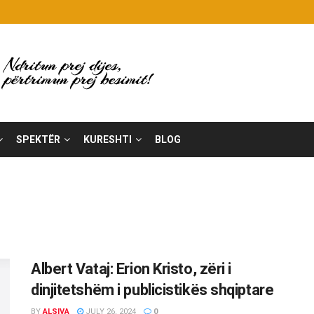
SPEKTËR
KURESHTI
BLOG
Albert Vataj: Erion Kristo, zëri i
dinjitetshëm i publicistikës shqiptare
BY
ALSIVA
JULY 26, 2024
0