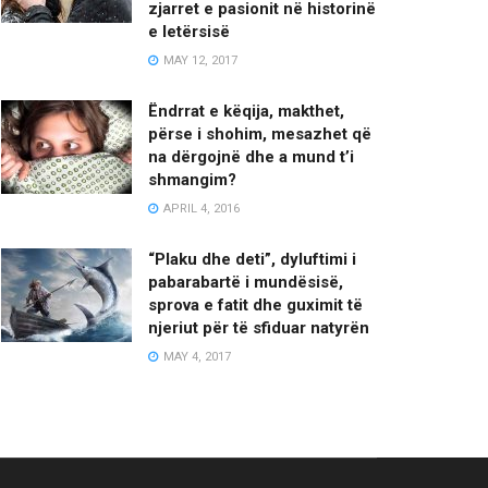
zjarret e pasionit në historinë
e letërsisë
MAY 12, 2017
Ëndrrat e këqija, makthet,
përse i shohim, mesazhet që
na dërgojnë dhe a mund t’i
shmangim?
APRIL 4, 2016
“Plaku dhe deti”, dyluftimi i
pabarabartë i mundësisë,
sprova e fatit dhe guximit të
njeriut për të sfiduar natyrën
MAY 4, 2017