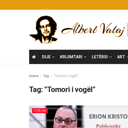
DIJE
KRIJIMTARI
LETËRSI
ART
Home
Tag
“Tomori i vogël”
Tag:
“Tomori i vogël”
FORUM