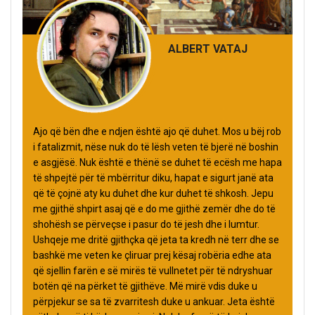
ALBERT VATAJ
Ajo që bën dhe e ndjen është ajo që duhet. Mos u bëj rob
i fatalizmit, nëse nuk do të lësh veten të bjerë në boshin
e asgjësë. Nuk është e thënë se duhet të ecësh me hapa
të shpejtë për të mbërritur diku, hapat e sigurt janë ata
që të çojnë aty ku duhet dhe kur duhet të shkosh. Jepu
me gjithë shpirt asaj që e do me gjithë zemër dhe do të
shohësh se përveçse i pasur do të jesh dhe i lumtur.
Ushqeje me dritë gjithçka që jeta ta kredh në terr dhe se
bashkë me veten ke çliruar prej kësaj robëria edhe ata
që sjellin farën e së mirës të vullnetet për të ndryshuar
botën që na përket të gjithëve. Më mirë vdis duke u
përpjekur se sa të zvarritesh duke u ankuar. Jeta është