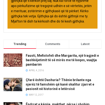
gjithçka që ti kërkon prej saj. Nuk ka forcë të hyjshme
apo përkufizime që tregojnë udhën e së vërtetës, jetën
e merituar, zotërimin e gjithçkasë që të përket. Kërko
gjithçka tek vetja. Gjithçka që do është gjithnjë me ty.
Mjafton të dish ta kërkosh dhe do të kesh gjithçka.
Trending
Comments
Latest
Fausti, Mefistofeli dhe Margarita, një tragjedi e
bashkëjetimit të së mirës me të keqes, vuajtja
pambarim
APRIL 4, 2016
Çfarë është Dashuria? Thënie brilante nga
njerëz të famshëm që kanë skalitur zjarret e
pasionit në historinë e letërsisë
MAY 12, 2017
Ëndrrat e këqija, makthet, përse i shohim,