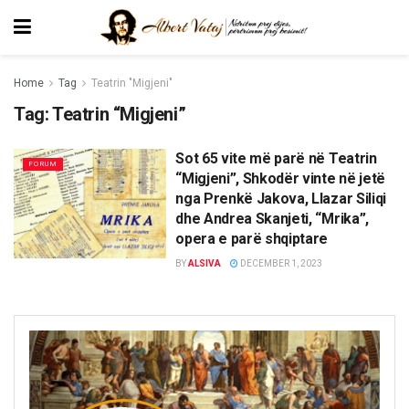
Home
Tag
Teatrin "Migjeni"
Tag:
Teatrin “Migjeni”
Sot 65 vite më parë në Teatrin
FORUM
“Migjeni”, Shkodër vinte në jetë
nga Prenkë Jakova, Llazar Siliqi
dhe Andrea Skanjeti, “Mrika”,
opera e parë shqiptare
BY
ALSIVA
DECEMBER 1, 2023