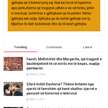
gjithçka që ti kërkon prej saj. Nuk ka forcë të hyjshme
apo përkufizime që tregojnë udhën e së vërtetës, jetën
e merituar, zotërimin e gjithçkasë që të përket. Kërko
gjithçka tek vetja. Gjithçka që do është gjithnjë me ty.
Mjafton të dish ta kërkosh dhe do të kesh gjithçka.
Trending
Comments
Latest
Fausti, Mefistofeli dhe Margarita, një tragjedi e
bashkëjetimit të së mirës me të keqes, vuajtja
pambarim
APRIL 4, 2016
Çfarë është Dashuria? Thënie brilante nga
njerëz të famshëm që kanë skalitur zjarret e
pasionit në historinë e letërsisë
MAY 12, 2017