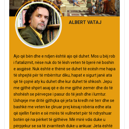
ALBERT VATAJ
Ajo që bën dhe e ndjen është ajo që duhet. Mos u bëj rob
i fatalizmit, nëse nuk do të lësh veten të bjerë në boshin
e asgjësë. Nuk është e thënë se duhet të ecësh me hapa
të shpejtë për të mbërritur diku, hapat e sigurt janë ata
që të çojnë aty ku duhet dhe kur duhet të shkosh. Jepu
me gjithë shpirt asaj që e do me gjithë zemër dhe do të
shohësh se përveçse i pasur do të jesh dhe i lumtur.
Ushqeje me dritë gjithçka që jeta ta kredh në terr dhe se
bashkë me veten ke çliruar prej kësaj robëria edhe ata
që sjellin farën e së mirës të vullnetet për të ndryshuar
botën që na përket të gjithëve. Më mirë vdis duke u
përpjekur se sa të zvarritesh duke u ankuar. Jeta është