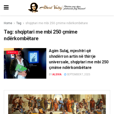
Home
Tag
shqiptari me mbi 250 çmime ndërkombëtare
Tag:
shqiptari me mbi 250 çmime
ndërkombëtare
Agim Sulaj, mjeshtri që
PROFIL
shndërron artin në thirrje
universale, shqiptari me mbi 250
çmime ndërkombëtare
BY
ALSIVA
SEPTEMBER 7, 2025