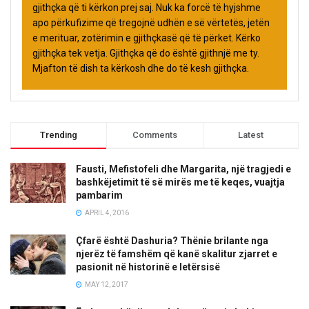
gjithçka që ti kërkon prej saj. Nuk ka forcë të hyjshme
apo përkufizime që tregojnë udhën e së vërtetës, jetën
e merituar, zotërimin e gjithçkasë që të përket. Kërko
gjithçka tek vetja. Gjithçka që do është gjithnjë me ty.
Mjafton të dish ta kërkosh dhe do të kesh gjithçka.
Trending
Comments
Latest
Fausti, Mefistofeli dhe Margarita, një tragjedi e
bashkëjetimit të së mirës me të keqes, vuajtja
pambarim
APRIL 4, 2016
Çfarë është Dashuria? Thënie brilante nga
njerëz të famshëm që kanë skalitur zjarret e
pasionit në historinë e letërsisë
MAY 12, 2017