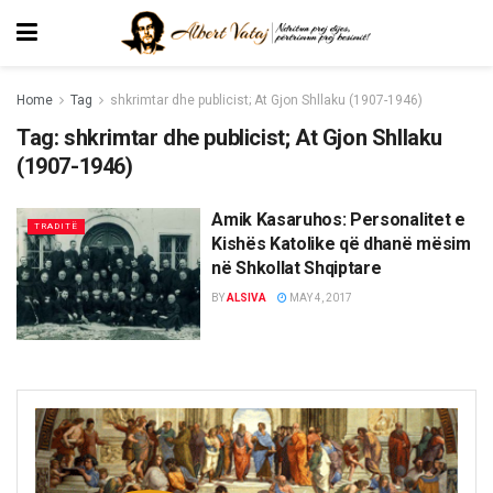
Home
Tag
shkrimtar dhe publicist; At Gjon Shllaku (1907-1946)
Tag:
shkrimtar dhe publicist; At Gjon Shllaku
(1907-1946)
Amik Kasaruhos: Personalitet e
TRADITË
Kishës Katolike që dhanë mësim
në Shkollat Shqiptare
BY
ALSIVA
MAY 4, 2017