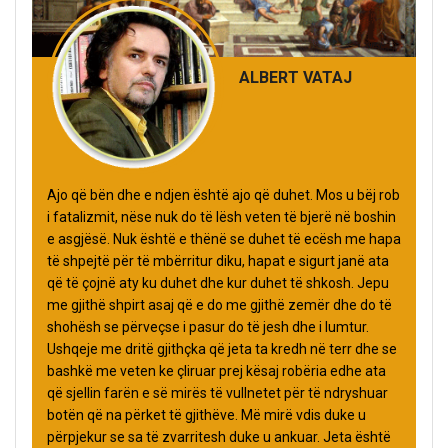
ALBERT VATAJ
Ajo që bën dhe e ndjen është ajo që duhet. Mos u bëj rob
i fatalizmit, nëse nuk do të lësh veten të bjerë në boshin
e asgjësë. Nuk është e thënë se duhet të ecësh me hapa
të shpejtë për të mbërritur diku, hapat e sigurt janë ata
që të çojnë aty ku duhet dhe kur duhet të shkosh. Jepu
me gjithë shpirt asaj që e do me gjithë zemër dhe do të
shohësh se përveçse i pasur do të jesh dhe i lumtur.
Ushqeje me dritë gjithçka që jeta ta kredh në terr dhe se
bashkë me veten ke çliruar prej kësaj robëria edhe ata
që sjellin farën e së mirës të vullnetet për të ndryshuar
botën që na përket të gjithëve. Më mirë vdis duke u
përpjekur se sa të zvarritesh duke u ankuar. Jeta është