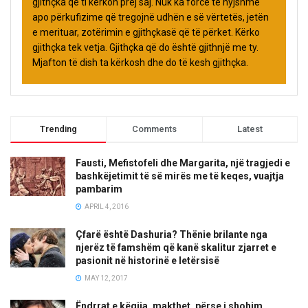
gjithçka që ti kërkon prej saj. Nuk ka forcë të hyjshme
apo përkufizime që tregojnë udhën e së vërtetës, jetën
e merituar, zotërimin e gjithçkasë që të përket. Kërko
gjithçka tek vetja. Gjithçka që do është gjithnjë me ty.
Mjafton të dish ta kërkosh dhe do të kesh gjithçka.
Trending
Comments
Latest
Fausti, Mefistofeli dhe Margarita, një tragjedi e
bashkëjetimit të së mirës me të keqes, vuajtja
pambarim
APRIL 4, 2016
Çfarë është Dashuria? Thënie brilante nga
njerëz të famshëm që kanë skalitur zjarret e
pasionit në historinë e letërsisë
MAY 12, 2017
Ëndrrat e këqija, makthet, përse i shohim,