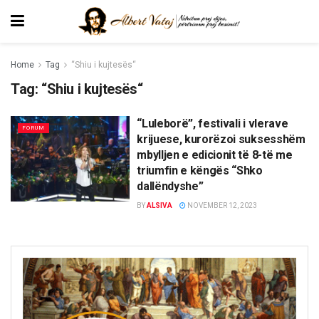
Home
Tag
“Shiu i kujtesës“
Tag:
“Shiu i kujtesës“
“Luleborë”, festivali i vlerave
FORUM
krijuese, kurorëzoi suksesshëm
mbylljen e edicionit të 8-të me
triumfin e këngës “Shko
dallëndyshe”
BY
ALSIVA
NOVEMBER 12, 2023