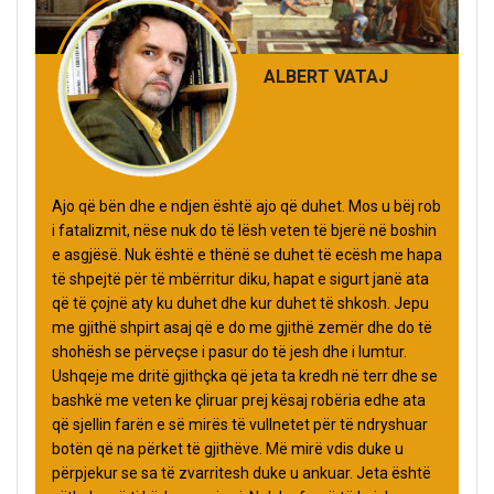
ALBERT VATAJ
Ajo që bën dhe e ndjen është ajo që duhet. Mos u bëj rob
i fatalizmit, nëse nuk do të lësh veten të bjerë në boshin
e asgjësë. Nuk është e thënë se duhet të ecësh me hapa
të shpejtë për të mbërritur diku, hapat e sigurt janë ata
që të çojnë aty ku duhet dhe kur duhet të shkosh. Jepu
me gjithë shpirt asaj që e do me gjithë zemër dhe do të
shohësh se përveçse i pasur do të jesh dhe i lumtur.
Ushqeje me dritë gjithçka që jeta ta kredh në terr dhe se
bashkë me veten ke çliruar prej kësaj robëria edhe ata
që sjellin farën e së mirës të vullnetet për të ndryshuar
botën që na përket të gjithëve. Më mirë vdis duke u
përpjekur se sa të zvarritesh duke u ankuar. Jeta është