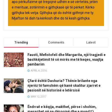
apo përkufizime që tregojnë udhën e së vërtetës, jetën
e merituar, zotërimin e gjithçkasë që të përket. Kërko
gjithçka tek vetja. Gjithçka që do është gjithnjë me ty.
Mjafton të dish ta kërkosh dhe do të kesh gjithçka.
Trending
Comments
Latest
Fausti, Mefistofeli dhe Margarita, një tragjedi e
bashkëjetimit të së mirës me të keqes, vuajtja
pambarim
APRIL 4, 2016
Çfarë është Dashuria? Thënie brilante nga
njerëz të famshëm që kanë skalitur zjarret e
pasionit në historinë e letërsisë
MAY 12, 2017
Ëndrrat e këqija, makthet, përse i shohim,
mesazhet që na dërgojnë dhe a mund t’i