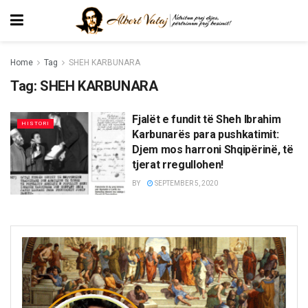
Home
Tag
SHEH KARBUNARA
Tag:
SHEH KARBUNARA
Fjalët e fundit të Sheh Ibrahim
HISTORI
Karbunarës para pushkatimit:
Djem mos harroni Shqipërinë, të
tjerat rregullohen!
BY
SEPTEMBER 5, 2020