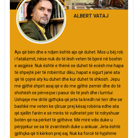
ALBERT VATAJ
Ajo që bën dhe e ndjen është ajo që duhet. Mos u bëj rob
i fatalizmit, nëse nuk do të lësh veten të bjerë në boshin
e asgjësë. Nuk është e thënë se duhet të ecësh me hapa
të shpejtë për të mbërritur diku, hapat e sigurt janë ata
që të çojnë aty ku duhet dhe kur duhet të shkosh. Jepu
me gjithë shpirt asaj që e do me gjithë zemër dhe do të
shohësh se përveçse i pasur do të jesh dhe i lumtur.
Ushqeje me dritë gjithçka që jeta ta kredh në terr dhe se
bashkë me veten ke çliruar prej kësaj robëria edhe ata
që sjellin farën e së mirës të vullnetet për të ndryshuar
botën që na përket të gjithëve. Më mirë vdis duke u
përpjekur se sa të zvarritesh duke u ankuar. Jeta është
gjithçka që ti kërkon prej saj. Nuk ka forcë të hyjshme