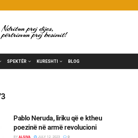
SPEKTËR
KURESHTI
BLOG
73
Pablo Neruda, liriku që e ktheu
poezinë në armë revolucioni
BY
ALSIVA
JULY 12, 2023
0