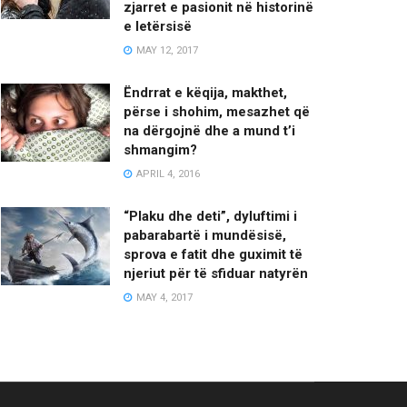
zjarret e pasionit në historinë
e letërsisë
MAY 12, 2017
Ëndrrat e këqija, makthet,
përse i shohim, mesazhet që
na dërgojnë dhe a mund t’i
shmangim?
APRIL 4, 2016
“Plaku dhe deti”, dyluftimi i
pabarabartë i mundësisë,
sprova e fatit dhe guximit të
njeriut për të sfiduar natyrën
MAY 4, 2017