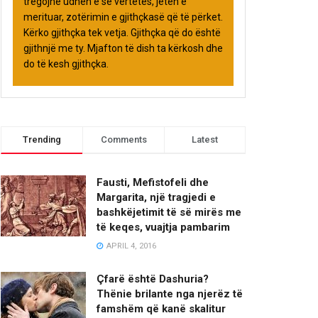
tregojnë udhën e së vërtetës, jetën e
merituar, zotërimin e gjithçkasë që të përket.
Kërko gjithçka tek vetja. Gjithçka që do është
gjithnjë me ty. Mjafton të dish ta kërkosh dhe
do të kesh gjithçka.
Trending
Comments
Latest
Fausti, Mefistofeli dhe
Margarita, një tragjedi e
bashkëjetimit të së mirës me
të keqes, vuajtja pambarim
APRIL 4, 2016
Çfarë është Dashuria?
Thënie brilante nga njerëz të
famshëm që kanë skalitur