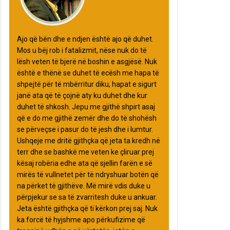
Ajo që bën dhe e ndjen është ajo që duhet.
Mos u bëj rob i fatalizmit, nëse nuk do të
lësh veten të bjerë në boshin e asgjësë. Nuk
është e thënë se duhet të ecësh me hapa të
shpejtë për të mbërritur diku, hapat e sigurt
janë ata që të çojnë aty ku duhet dhe kur
duhet të shkosh. Jepu me gjithë shpirt asaj
që e do me gjithë zemër dhe do të shohësh
se përveçse i pasur do të jesh dhe i lumtur.
Ushqeje me dritë gjithçka që jeta ta kredh në
terr dhe se bashkë me veten ke çliruar prej
kësaj robëria edhe ata që sjellin farën e së
mirës të vullnetet për të ndryshuar botën që
na përket të gjithëve. Më mirë vdis duke u
përpjekur se sa të zvarritesh duke u ankuar.
Jeta është gjithçka që ti kërkon prej saj. Nuk
ka forcë të hyjshme apo përkufizime që