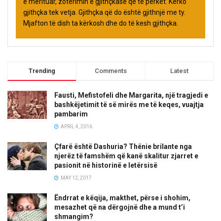
e merituar, zotërimin e gjithçkasë që të përket. Kërko
gjithçka tek vetja. Gjithçka që do është gjithnjë me ty.
Mjafton të dish ta kërkosh dhe do të kesh gjithçka.
Trending
Comments
Latest
Fausti, Mefistofeli dhe Margarita, një tragjedi e
bashkëjetimit të së mirës me të keqes, vuajtja
pambarim
APRIL 4, 2016
Çfarë është Dashuria? Thënie brilante nga
njerëz të famshëm që kanë skalitur zjarret e
pasionit në historinë e letërsisë
MAY 12, 2017
Ëndrrat e këqija, makthet, përse i shohim,
mesazhet që na dërgojnë dhe a mund t’i
shmangim?