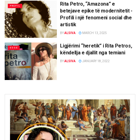
Rita Petro, “Amazona” e
PROFIL
betejave epike të modernitetit -
Profili i një fenomeni social dhe
artistik
BY
ALSIVA
MARCH 13, 2025
Ligjërimi “heretik” i Rita Petros,
ESSE
këndellja e djallit nga temiani
BY
ALSIVA
JANUARY 18, 2022