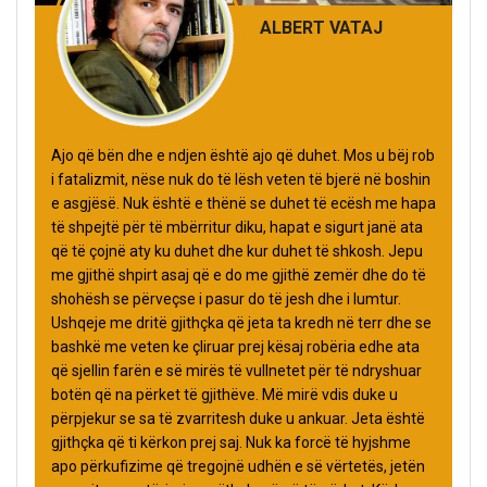
ALBERT VATAJ
Ajo që bën dhe e ndjen është ajo që duhet. Mos u bëj rob
i fatalizmit, nëse nuk do të lësh veten të bjerë në boshin
e asgjësë. Nuk është e thënë se duhet të ecësh me hapa
të shpejtë për të mbërritur diku, hapat e sigurt janë ata
që të çojnë aty ku duhet dhe kur duhet të shkosh. Jepu
me gjithë shpirt asaj që e do me gjithë zemër dhe do të
shohësh se përveçse i pasur do të jesh dhe i lumtur.
Ushqeje me dritë gjithçka që jeta ta kredh në terr dhe se
bashkë me veten ke çliruar prej kësaj robëria edhe ata
që sjellin farën e së mirës të vullnetet për të ndryshuar
botën që na përket të gjithëve. Më mirë vdis duke u
përpjekur se sa të zvarritesh duke u ankuar. Jeta është
gjithçka që ti kërkon prej saj. Nuk ka forcë të hyjshme
apo përkufizime që tregojnë udhën e së vërtetës, jetën