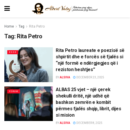
Home
Tag
Rita Petro
Tag:
Rita Petro
Rita Petro laureate e poezisë së
ESSE
shpirtit dhe e forcës së fjalës si
“një formë e ndërgjegjes që i
reziston heshtjes”
BY
ALSIVA
DECEMBER 23, 2025
ALBAS 25 vjet – një çerek
FORUM
shekulli dritë, një udhë që
bashkon zemrën e kombit
përmes fjalës shqip, librit, dijes
si mision
BY
ALSIVA
DECEMBER 8, 2025