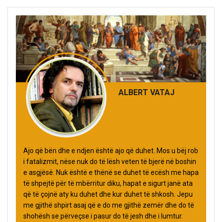
ALBERT VATAJ
Ajo që bën dhe e ndjen është ajo që duhet. Mos u bëj rob
i fatalizmit, nëse nuk do të lësh veten të bjerë në boshin
e asgjësë. Nuk është e thënë se duhet të ecësh me hapa
të shpejtë për të mbërritur diku, hapat e sigurt janë ata
që të çojnë aty ku duhet dhe kur duhet të shkosh. Jepu
me gjithë shpirt asaj që e do me gjithë zemër dhe do të
shohësh se përveçse i pasur do të jesh dhe i lumtur.