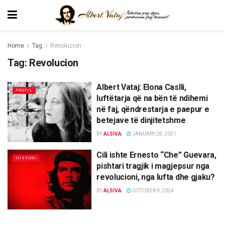
Home
Tag
Revolucion
Tag:
Revolucion
Albert Vataj: Elona Caslli,
PROFIL
luftëtarja që na bën të ndihemi
në faj, qëndrestarja e paepur e
betejave të dinjitetshme
BY
ALSIVA
JANUARY 28, 2021
Cili ishte Ernesto “Che” Guevara,
HISTORI
pishtari tragjik i magjepsur nga
revolucioni, nga lufta dhe gjaku?
BY
ALSIVA
OCTOBER 9, 2024