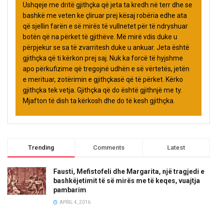
Ushqeje me dritë gjithçka që jeta ta kredh në terr dhe se
bashkë me veten ke çliruar prej kësaj robëria edhe ata
që sjellin farën e së mirës të vullnetet për të ndryshuar
botën që na përket të gjithëve. Më mirë vdis duke u
përpjekur se sa të zvarritesh duke u ankuar. Jeta është
gjithçka që ti kërkon prej saj. Nuk ka forcë të hyjshme
apo përkufizime që tregojnë udhën e së vërtetës, jetën
e merituar, zotërimin e gjithçkasë që të përket. Kërko
gjithçka tek vetja. Gjithçka që do është gjithnjë me ty.
Mjafton të dish ta kërkosh dhe do të kesh gjithçka.
Trending
Comments
Latest
Fausti, Mefistofeli dhe Margarita, një tragjedi e
bashkëjetimit të së mirës me të keqes, vuajtja
pambarim
APRIL 4, 2016