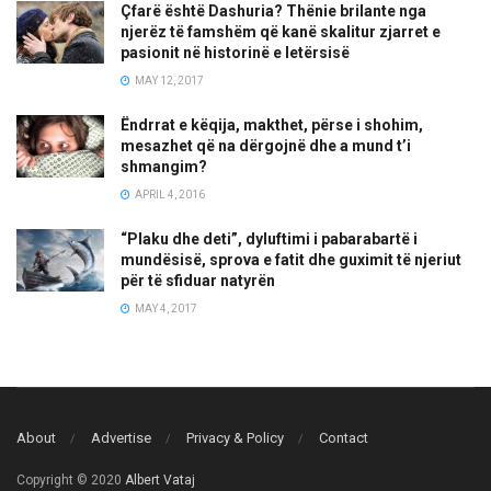
Çfarë është Dashuria? Thënie brilante nga
njerëz të famshëm që kanë skalitur zjarret e
pasionit në historinë e letërsisë
MAY 12, 2017
Ëndrrat e këqija, makthet, përse i shohim,
mesazhet që na dërgojnë dhe a mund t’i
shmangim?
APRIL 4, 2016
“Plaku dhe deti”, dyluftimi i pabarabartë i
mundësisë, sprova e fatit dhe guximit të njeriut
për të sfiduar natyrën
MAY 4, 2017
About
Advertise
Privacy & Policy
Contact
Copyright © 2020
Albert Vataj