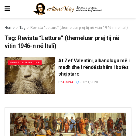
Home
Tag
Revista “Letture” (themeluar prej tij në vitin 1946-n në Itali)
Tag:
Revista “Letture” (themeluar prej tij në
vitin 1946-n në Itali)
At Zef Valentini, albanologu më i
FIGURA TË NDRITUNA
madh dhe i rёndёsishёm i botës
shqiptare
BY
ALSIVA
JULY 1, 2020