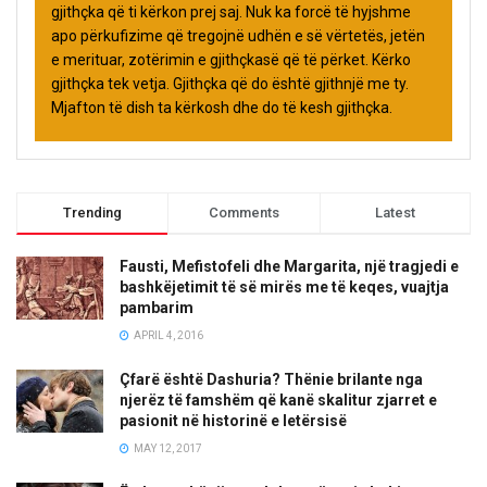
gjithçka që ti kërkon prej saj. Nuk ka forcë të hyjshme
apo përkufizime që tregojnë udhën e së vërtetës, jetën
e merituar, zotërimin e gjithçkasë që të përket. Kërko
gjithçka tek vetja. Gjithçka që do është gjithnjë me ty.
Mjafton të dish ta kërkosh dhe do të kesh gjithçka.
Trending
Comments
Latest
Fausti, Mefistofeli dhe Margarita, një tragjedi e
bashkëjetimit të së mirës me të keqes, vuajtja
pambarim
APRIL 4, 2016
Çfarë është Dashuria? Thënie brilante nga
njerëz të famshëm që kanë skalitur zjarret e
pasionit në historinë e letërsisë
MAY 12, 2017