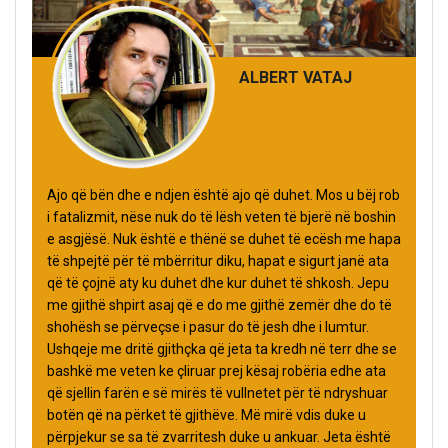
ALBERT VATAJ
Ajo që bën dhe e ndjen është ajo që duhet. Mos u bëj rob
i fatalizmit, nëse nuk do të lësh veten të bjerë në boshin
e asgjësë. Nuk është e thënë se duhet të ecësh me hapa
të shpejtë për të mbërritur diku, hapat e sigurt janë ata
që të çojnë aty ku duhet dhe kur duhet të shkosh. Jepu
me gjithë shpirt asaj që e do me gjithë zemër dhe do të
shohësh se përveçse i pasur do të jesh dhe i lumtur.
Ushqeje me dritë gjithçka që jeta ta kredh në terr dhe se
bashkë me veten ke çliruar prej kësaj robëria edhe ata
që sjellin farën e së mirës të vullnetet për të ndryshuar
botën që na përket të gjithëve. Më mirë vdis duke u
përpjekur se sa të zvarritesh duke u ankuar. Jeta është