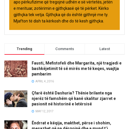
apo përkufizime që tregojnë udhën e së vërtetës, jetën
e merituar, zotërimin e gjithçkasë që të përket. Kërko
gjithçka tek vetja. Gjithçka që do është gjithnjë me ty.
Mjafton të dish ta kërkosh dhe do të kesh gjithçka.
Trending
Comments
Latest
Fausti, Mefistofeli dhe Margarita, një tragjedi e
bashkëjetimit të së mirës me të keqes, vuajtja
pambarim
APRIL 4, 2016
Çfarë është Dashuria? Thënie brilante nga
njerëz të famshëm që kanë skalitur zjarret e
pasionit në historinë e letërsisë
MAY 12, 2017
Ëndrrat e këqija, makthet, përse i shohim,
mesazhet që na dërgojnë dhe a mund t’i