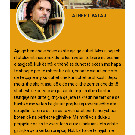
ALBERT VATAJ
Ajo që bën dhe e ndjen është ajo që duhet. Mos u bëj rob
i fatalizmit, nëse nuk do të lësh veten të bjerë në boshin
e asgjësë. Nuk është e thënë se duhet të ecësh me hapa
të shpejtë për të mbërritur diku, hapat e sigurt janë ata
që të çojnë aty ku duhet dhe kur duhet të shkosh. Jepu
me gjithë shpirt asaj që e do me gjithë zemër dhe do të
shohësh se përveçse i pasur do të jesh dhe i lumtur.
Ushqeje me dritë gjithçka që jeta ta kredh në terr dhe se
bashkë me veten ke çliruar prej kësaj robëria edhe ata
që sjellin farën e së mirës të vullnetet për të ndryshuar
botën që na përket të gjithëve. Më mirë vdis duke u
përpjekur se sa të zvarritesh duke u ankuar. Jeta është
gjithçka që ti kërkon prej saj. Nuk ka forcë të hyjshme