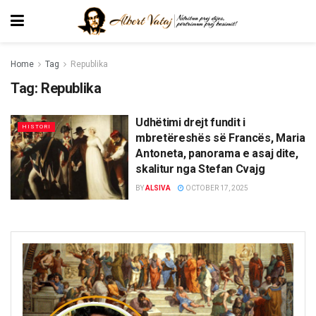
Home
Tag
Republika
Tag:
Republika
Udhëtimi drejt fundit i
HISTORI
mbretëreshës së Francës, Maria
Antoneta, panorama e asaj dite,
skalitur nga Stefan Cvajg
BY
ALSIVA
OCTOBER 17, 2025