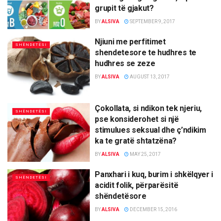
grupit të gjakut?
BY
ALSIVA
SEPTEMBER 9, 2017
Njiuni me perfitimet
SHËNDETËSI
shendetesore te hudhres te
hudhres se zeze
BY
ALSIVA
AUGUST 13, 2017
Çokollata, si ndikon tek njeriu,
SHËNDETËSI
pse konsiderohet si një
stimulues seksual dhe ç’ndikim
ka te gratë shtatzëna?
BY
ALSIVA
MAY 25, 2017
Panxhari i kuq, burim i shkëlqyer i
SHËNDETËSI
acidit folik, përparësitë
shëndetësore
BY
ALSIVA
DECEMBER 15, 2016