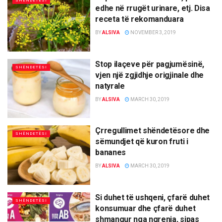
SHËNDETËSI
edhe në rrugët urinare, etj. Disa
receta të rekomanduara
BY
ALSIVA
NOVEMBER 3, 2019
Stop ilaçeve për pagjumësinë,
SHËNDETËSI
vjen një zgjidhje origjinale dhe
natyrale
BY
ALSIVA
MARCH 30, 2019
Çrregullimet shëndetësore dhe
SHËNDETËSI
sëmundjet që kuron fruti i
bananes
BY
ALSIVA
MARCH 30, 2019
Si duhet të ushqeni, çfarë duhet
SHËNDETËSI
konsumuar dhe çfarë duhet
shmangur nga ngrenia, sipas