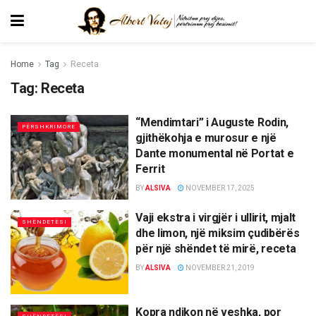
Home
Tag
Receta
Tag:
Receta
“Mendimtari” i Auguste Rodin,
PËRSHKRIMORE
gjithëkohja e murosur e një
Dante monumental në Portat e
Ferrit
BY
ALSIVA
NOVEMBER 17, 2025
Vaji ekstra i virgjër i ullirit, mjalt
SHËNDETËSI
dhe limon, një miksim çudibërës
për një shëndet të mirë, receta
BY
ALSIVA
NOVEMBER 21, 2019
Kopra ndikon në veshka, por