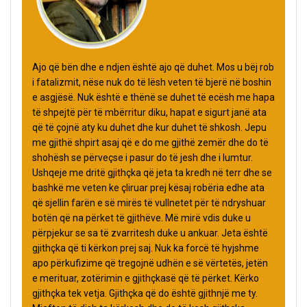
Ajo që bën dhe e ndjen është ajo që duhet. Mos u bëj rob
i fatalizmit, nëse nuk do të lësh veten të bjerë në boshin
e asgjësë. Nuk është e thënë se duhet të ecësh me hapa
të shpejtë për të mbërritur diku, hapat e sigurt janë ata
që të çojnë aty ku duhet dhe kur duhet të shkosh. Jepu
me gjithë shpirt asaj që e do me gjithë zemër dhe do të
shohësh se përveçse i pasur do të jesh dhe i lumtur.
Ushqeje me dritë gjithçka që jeta ta kredh në terr dhe se
bashkë me veten ke çliruar prej kësaj robëria edhe ata
që sjellin farën e së mirës të vullnetet për të ndryshuar
botën që na përket të gjithëve. Më mirë vdis duke u
përpjekur se sa të zvarritesh duke u ankuar. Jeta është
gjithçka që ti kërkon prej saj. Nuk ka forcë të hyjshme
apo përkufizime që tregojnë udhën e së vërtetës, jetën
e merituar, zotërimin e gjithçkasë që të përket. Kërko
gjithçka tek vetja. Gjithçka që do është gjithnjë me ty.