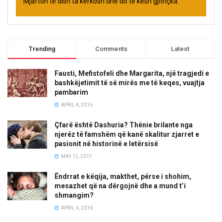
Mjafton të dish ta kërkosh dhe do të kesh gjithçka.
Trending
Comments
Latest
Fausti, Mefistofeli dhe Margarita, një tragjedi e
bashkëjetimit të së mirës me të keqes, vuajtja
pambarim
APRIL 4, 2016
Çfarë është Dashuria? Thënie brilante nga
njerëz të famshëm që kanë skalitur zjarret e
pasionit në historinë e letërsisë
MAY 12, 2017
Ëndrrat e këqija, makthet, përse i shohim,
mesazhet që na dërgojnë dhe a mund t’i
shmangim?
APRIL 4, 2016