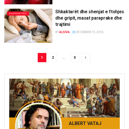
Shkaktarët dhe shenjat e ftohjes
SHËNDETËSI
dhe gripit, masat paraprake dhe
trajtimi
BY
ALSIVA
DECEMBER 15, 2016
1
2
…
5
ALBERT VATAJ