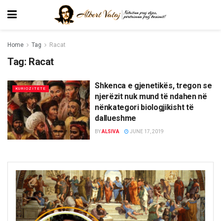
Home
Tag
Racat
Tag:
Racat
Shkenca e gjenetikës, tregon se
KURIOZITETE
njerëzit nuk mund të ndahen në
nënkategori biologjikisht të
dallueshme
BY
ALSIVA
JUNE 17, 2019