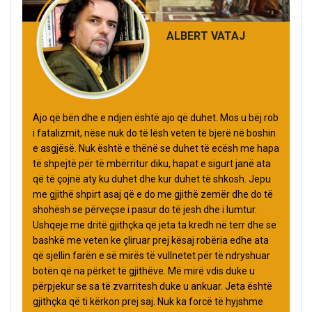
ALBERT VATAJ
Ajo që bën dhe e ndjen është ajo që duhet. Mos u bëj rob
i fatalizmit, nëse nuk do të lësh veten të bjerë në boshin
e asgjësë. Nuk është e thënë se duhet të ecësh me hapa
të shpejtë për të mbërritur diku, hapat e sigurt janë ata
që të çojnë aty ku duhet dhe kur duhet të shkosh. Jepu
me gjithë shpirt asaj që e do me gjithë zemër dhe do të
shohësh se përveçse i pasur do të jesh dhe i lumtur.
Ushqeje me dritë gjithçka që jeta ta kredh në terr dhe se
bashkë me veten ke çliruar prej kësaj robëria edhe ata
që sjellin farën e së mirës të vullnetet për të ndryshuar
botën që na përket të gjithëve. Më mirë vdis duke u
përpjekur se sa të zvarritesh duke u ankuar. Jeta është
gjithçka që ti kërkon prej saj. Nuk ka forcë të hyjshme