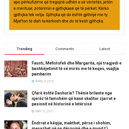
apo përkufizime që tregojnë udhën e së vërtetës, jetën
e merituar, zotërimin e gjithçkasë që të përket. Kërko
gjithçka tek vetja. Gjithçka që do është gjithnjë me ty.
Mjafton të dish ta kërkosh dhe do të kesh gjithçka.
Trending
Comments
Latest
Fausti, Mefistofeli dhe Margarita, një tragjedi e
bashkëjetimit të së mirës me të keqes, vuajtja
pambarim
APRIL 4, 2016
Çfarë është Dashuria? Thënie brilante nga
njerëz të famshëm që kanë skalitur zjarret e
pasionit në historinë e letërsisë
MAY 12, 2017
Ëndrrat e këqija, makthet, përse i shohim,
mesazhet që na dërgojnë dhe a mund t’i