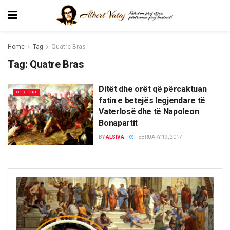
Home
Tag
Quatre Bras
Tag:
Quatre Bras
Ditët dhe orët që përcaktuan
HISTORI
fatin e betejës legjendare të
Vaterlosë dhe të Napoleon
Bonapartit
BY
ALSIVA
FEBRUARY 19, 2017