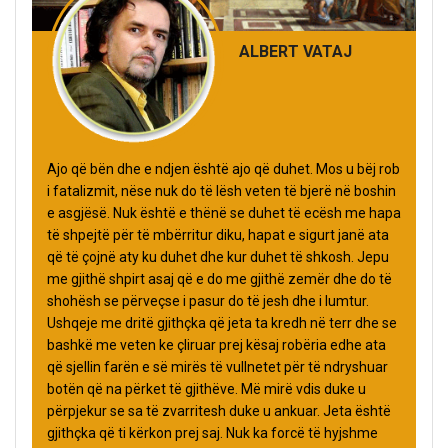
ALBERT VATAJ
Ajo që bën dhe e ndjen është ajo që duhet. Mos u bëj rob
i fatalizmit, nëse nuk do të lësh veten të bjerë në boshin
e asgjësë. Nuk është e thënë se duhet të ecësh me hapa
të shpejtë për të mbërritur diku, hapat e sigurt janë ata
që të çojnë aty ku duhet dhe kur duhet të shkosh. Jepu
me gjithë shpirt asaj që e do me gjithë zemër dhe do të
shohësh se përveçse i pasur do të jesh dhe i lumtur.
Ushqeje me dritë gjithçka që jeta ta kredh në terr dhe se
bashkë me veten ke çliruar prej kësaj robëria edhe ata
që sjellin farën e së mirës të vullnetet për të ndryshuar
botën që na përket të gjithëve. Më mirë vdis duke u
përpjekur se sa të zvarritesh duke u ankuar. Jeta është
gjithçka që ti kërkon prej saj. Nuk ka forcë të hyjshme