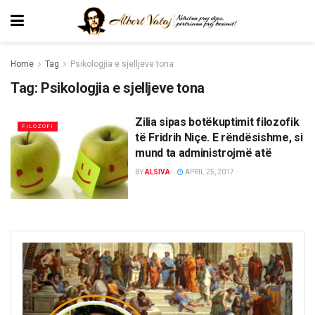
Home
Tag
Psikologjia e sjelljeve tona
Tag:
Psikologjia e sjelljeve tona
Zilia sipas botëkuptimit filozofik
FILOZOFI
të Fridrih Niçe. E rëndësishme, si
mund ta administrojmë atë
BY
ALSIVA
APRIL 25, 2017