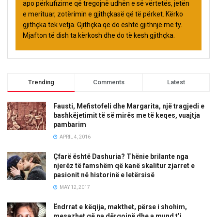
apo përkufizime që tregojnë udhën e së vërtetës, jetën
e merituar, zotërimin e gjithçkasë që të përket. Kërko
gjithçka tek vetja. Gjithçka që do është gjithnjë me ty.
Mjafton të dish ta kërkosh dhe do të kesh gjithçka.
Trending
Comments
Latest
Fausti, Mefistofeli dhe Margarita, një tragjedi e
bashkëjetimit të së mirës me të keqes, vuajtja
pambarim
APRIL 4, 2016
Çfarë është Dashuria? Thënie brilante nga
njerëz të famshëm që kanë skalitur zjarret e
pasionit në historinë e letërsisë
MAY 12, 2017
Ëndrrat e këqija, makthet, përse i shohim,
mesazhet që na dërgojnë dhe a mund t’i