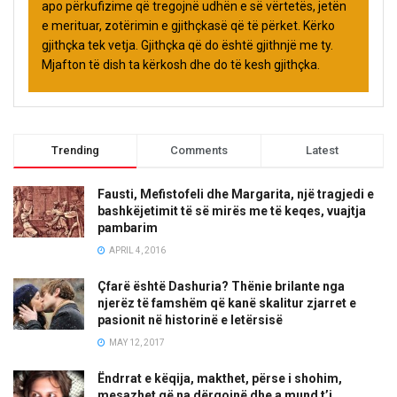
apo përkufizime që tregojnë udhën e së vërtetës, jetën
e merituar, zotërimin e gjithçkasë që të përket. Kërko
gjithçka tek vetja. Gjithçka që do është gjithnjë me ty.
Mjafton të dish ta kërkosh dhe do të kesh gjithçka.
Trending
Comments
Latest
Fausti, Mefistofeli dhe Margarita, një tragjedi e
bashkëjetimit të së mirës me të keqes, vuajtja
pambarim
APRIL 4, 2016
Çfarë është Dashuria? Thënie brilante nga
njerëz të famshëm që kanë skalitur zjarret e
pasionit në historinë e letërsisë
MAY 12, 2017
Ëndrrat e këqija, makthet, përse i shohim,
mesazhet që na dërgojnë dhe a mund t’i