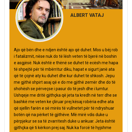
ALBERT VATAJ
Ajo që bën dhe e ndjen është ajo që duhet. Mos u bëj rob
i fatalizmit, nëse nuk do të lësh veten të bjerë në boshin
e asgjësë. Nuk është e thënë se duhet të ecësh me hapa
të shpejtë për të mbërritur diku, hapat e sigurt janë ata
që të çojnë aty ku duhet dhe kur duhet të shkosh. Jepu
me gjithë shpirt asaj që e do me gjithë zemër dhe do të
shohësh se përveçse i pasur do të jesh dhe i lumtur.
Ushqeje me dritë gjithçka që jeta ta kredh në terr dhe se
bashkë me veten ke çliruar prej kësaj robëria edhe ata
që sjellin farën e së mirës të vullnetet për të ndryshuar
botën që na përket të gjithëve. Më mirë vdis duke u
përpjekur se sa të zvarritesh duke u ankuar. Jeta është
gjithçka që ti kërkon prej saj. Nuk ka forcë të hyjshme