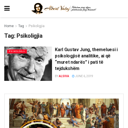
Home
Tag
Psikoligjia
Tag:
Psikoligjia
Karl Gustav Jung, themeluesi i
PSIKOLOGJI
psikologjisë analitike, ai që
“muret ndarës” i pati të
tejdukshëm
BY
ALSIVA
JUNE 6, 2019