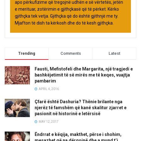
apo përkufizime që tregojnë udhën e së vërtetës, jetën
e merituar, zotërimin e gjithçkasë që të përket. Kërko
gjithçka tek vetja. Gjithçka që do është gjithnjë me ty.
Mjafton të dish ta kërkosh dhe do të kesh gjithçka.
Trending
Comments
Latest
Fausti, Mefistofeli dhe Margarita, një tragjedi e
bashkëjetimit të së mirës me të keqes, vuajtja
pambarim
APRIL 4, 2016
Çfarë është Dashuria? Thënie brilante nga
njerëz të famshëm që kanë skalitur zjarret e
pasionit në historinë e letërsisë
MAY 12, 2017
Ëndrrat e këqija, makthet, përse i shohim,
mesazhet që na dërgojnë dhe a mund t’i