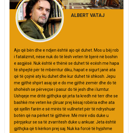
ALBERT VATAJ
Ajo që bën dhe e ndjen është ajo që duhet. Mos u bëj rob
i fatalizmit, nëse nuk do të lësh veten të bjerë në boshin
e asgjësë. Nuk është e thënë se duhet të ecësh me hapa
të shpejtë për të mbërritur diku, hapat e sigurt janë ata
që të çojnë aty ku duhet dhe kur duhet të shkosh. Jepu
me gjithë shpirt asaj që e do me gjithë zemër dhe do të
shohësh se përveçse i pasur do të jesh dhe i lumtur.
Ushqeje me dritë gjithçka që jeta ta kredh në terr dhe se
bashkë me veten ke çliruar prej kësaj robëria edhe ata
që sjellin farën e së mirës të vullnetet për të ndryshuar
botën që na përket të gjithëve. Më mirë vdis duke u
përpjekur se sa të zvarritesh duke u ankuar. Jeta është
gjithçka që ti kërkon prej saj. Nuk ka forcë të hyjshme