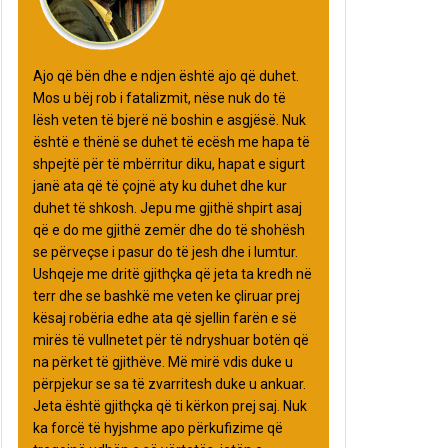
Ajo që bën dhe e ndjen është ajo që duhet.
Mos u bëj rob i fatalizmit, nëse nuk do të
lësh veten të bjerë në boshin e asgjësë. Nuk
është e thënë se duhet të ecësh me hapa të
shpejtë për të mbërritur diku, hapat e sigurt
janë ata që të çojnë aty ku duhet dhe kur
duhet të shkosh. Jepu me gjithë shpirt asaj
që e do me gjithë zemër dhe do të shohësh
se përveçse i pasur do të jesh dhe i lumtur.
Ushqeje me dritë gjithçka që jeta ta kredh në
terr dhe se bashkë me veten ke çliruar prej
kësaj robëria edhe ata që sjellin farën e së
mirës të vullnetet për të ndryshuar botën që
na përket të gjithëve. Më mirë vdis duke u
përpjekur se sa të zvarritesh duke u ankuar.
Jeta është gjithçka që ti kërkon prej saj. Nuk
ka forcë të hyjshme apo përkufizime që