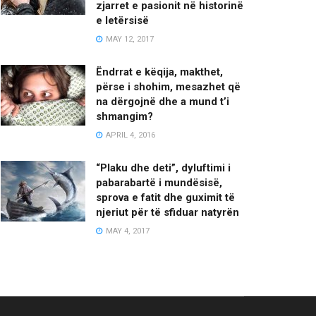
zjarret e pasionit në historinë
e letërsisë
MAY 12, 2017
Ëndrrat e këqija, makthet,
përse i shohim, mesazhet që
na dërgojnë dhe a mund t’i
shmangim?
APRIL 4, 2016
“Plaku dhe deti”, dyluftimi i
pabarabartë i mundësisë,
sprova e fatit dhe guximit të
njeriut për të sfiduar natyrën
MAY 4, 2017