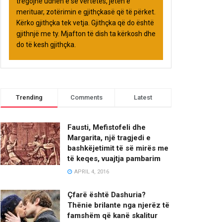
tregojnë udhën e së vërtetës, jetën e
merituar, zotërimin e gjithçkasë që të përket.
Kërko gjithçka tek vetja. Gjithçka që do është
gjithnjë me ty. Mjafton të dish ta kërkosh dhe
do të kesh gjithçka.
Trending
Comments
Latest
Fausti, Mefistofeli dhe
Margarita, një tragjedi e
bashkëjetimit të së mirës me
të keqes, vuajtja pambarim
APRIL 4, 2016
Çfarë është Dashuria?
Thënie brilante nga njerëz të
famshëm që kanë skalitur