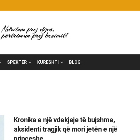
SPEKTËR
KURESHTI
BLOG
Kronika e një vdekjeje të bujshme,
aksidenti tragjik që mori jetën e një
princeshe