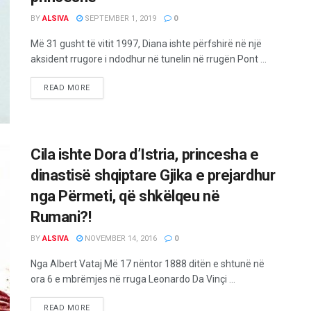
BY
ALSIVA
SEPTEMBER 1, 2019
0
Më 31 gusht të vitit 1997, Diana ishte përfshirë në një
aksident rrugore i ndodhur në tunelin në rrugën Pont ...
READ MORE
Cila ishte Dora d’Istria, princesha e
dinastisë shqiptare Gjika e prejardhur
nga Përmeti, që shkëlqeu në
Rumani?!
BY
ALSIVA
NOVEMBER 14, 2016
0
Nga Albert Vataj Më 17 nëntor 1888 ditën e shtunë në
ora 6 e mbrëmjes në rruga Leonardo Da Vinçi ...
READ MORE