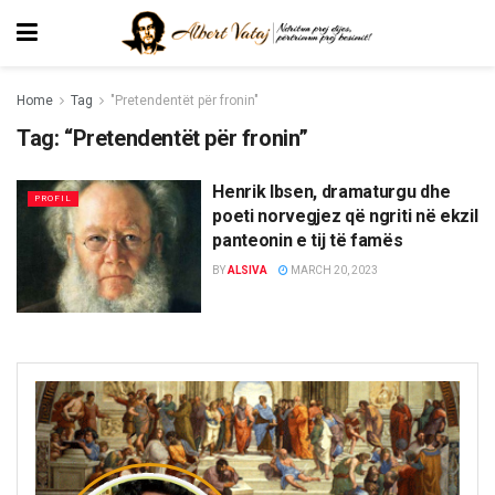
Home
Tag
"Pretendentët për fronin"
Tag:
“Pretendentët për fronin”
Henrik Ibsen, dramaturgu dhe
PROFIL
poeti norvegjez që ngriti në ekzil
panteonin e tij të famës
BY
ALSIVA
MARCH 20, 2023