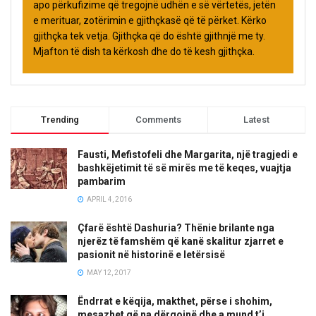
apo përkufizime që tregojnë udhën e së vërtetës, jetën
e merituar, zotërimin e gjithçkasë që të përket. Kërko
gjithçka tek vetja. Gjithçka që do është gjithnjë me ty.
Mjafton të dish ta kërkosh dhe do të kesh gjithçka.
Trending
Comments
Latest
Fausti, Mefistofeli dhe Margarita, një tragjedi e
bashkëjetimit të së mirës me të keqes, vuajtja
pambarim
APRIL 4, 2016
Çfarë është Dashuria? Thënie brilante nga
njerëz të famshëm që kanë skalitur zjarret e
pasionit në historinë e letërsisë
MAY 12, 2017
Ëndrrat e këqija, makthet, përse i shohim,
mesazhet që na dërgojnë dhe a mund t’i