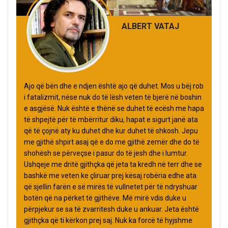
ALBERT VATAJ
Ajo që bën dhe e ndjen është ajo që duhet. Mos u bëj rob
i fatalizmit, nëse nuk do të lësh veten të bjerë në boshin
e asgjësë. Nuk është e thënë se duhet të ecësh me hapa
të shpejtë për të mbërritur diku, hapat e sigurt janë ata
që të çojnë aty ku duhet dhe kur duhet të shkosh. Jepu
me gjithë shpirt asaj që e do me gjithë zemër dhe do të
shohësh se përveçse i pasur do të jesh dhe i lumtur.
Ushqeje me dritë gjithçka që jeta ta kredh në terr dhe se
bashkë me veten ke çliruar prej kësaj robëria edhe ata
që sjellin farën e së mirës të vullnetet për të ndryshuar
botën që na përket të gjithëve. Më mirë vdis duke u
përpjekur se sa të zvarritesh duke u ankuar. Jeta është
gjithçka që ti kërkon prej saj. Nuk ka forcë të hyjshme