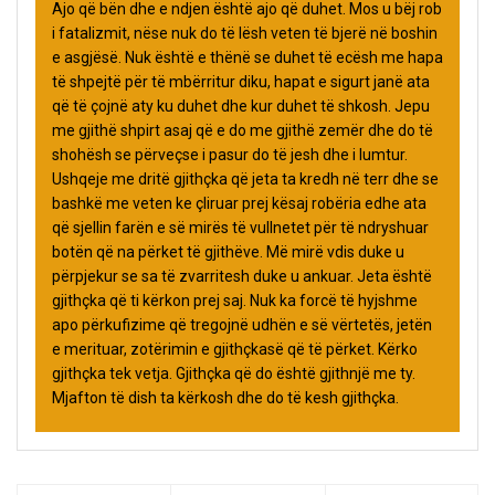
Ajo që bën dhe e ndjen është ajo që duhet. Mos u bëj rob
i fatalizmit, nëse nuk do të lësh veten të bjerë në boshin
e asgjësë. Nuk është e thënë se duhet të ecësh me hapa
të shpejtë për të mbërritur diku, hapat e sigurt janë ata
që të çojnë aty ku duhet dhe kur duhet të shkosh. Jepu
me gjithë shpirt asaj që e do me gjithë zemër dhe do të
shohësh se përveçse i pasur do të jesh dhe i lumtur.
Ushqeje me dritë gjithçka që jeta ta kredh në terr dhe se
bashkë me veten ke çliruar prej kësaj robëria edhe ata
që sjellin farën e së mirës të vullnetet për të ndryshuar
botën që na përket të gjithëve. Më mirë vdis duke u
përpjekur se sa të zvarritesh duke u ankuar. Jeta është
gjithçka që ti kërkon prej saj. Nuk ka forcë të hyjshme
apo përkufizime që tregojnë udhën e së vërtetës, jetën
e merituar, zotërimin e gjithçkasë që të përket. Kërko
gjithçka tek vetja. Gjithçka që do është gjithnjë me ty.
Mjafton të dish ta kërkosh dhe do të kesh gjithçka.