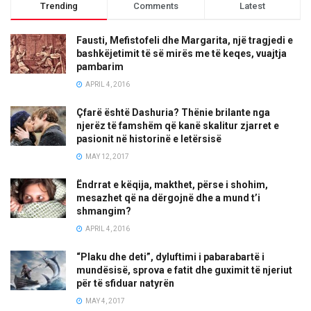
Trending
Comments
Latest
Fausti, Mefistofeli dhe Margarita, një tragjedi e
bashkëjetimit të së mirës me të keqes, vuajtja
pambarim
APRIL 4, 2016
Çfarë është Dashuria? Thënie brilante nga
njerëz të famshëm që kanë skalitur zjarret e
pasionit në historinë e letërsisë
MAY 12, 2017
Ëndrrat e këqija, makthet, përse i shohim,
mesazhet që na dërgojnë dhe a mund t’i
shmangim?
APRIL 4, 2016
“Plaku dhe deti”, dyluftimi i pabarabartë i
mundësisë, sprova e fatit dhe guximit të njeriut
për të sfiduar natyrën
MAY 4, 2017