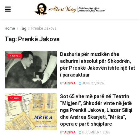
Home
Tag
Prenkë Jakova
Tag:
Prenkë Jakova
Dashuria për muzikën dhe
PROFIL
adhurimi absolut për Shkodrën,
për Prenkë Jakovën ishte një fat
i paracaktuar
BY
ALSIVA
JUNE 27, 2026
Sot 65 vite më parë në Teatrin
FORUM
“Migjeni”, Shkodër vinte në jetë
nga Prenkë Jakova, Llazar Siliqi
dhe Andrea Skanjeti, “Mrika”,
opera e parë shqiptare
BY
ALSIVA
DECEMBER 1, 2023