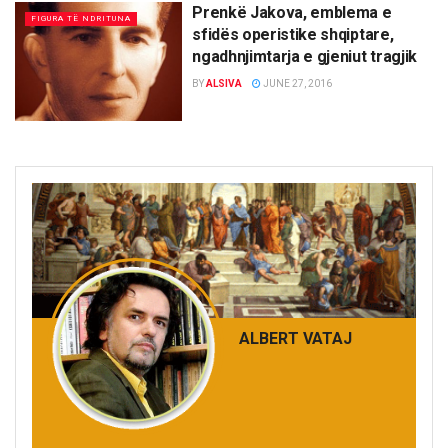
Prenkë Jakova, emblema e
FIGURA TË NDRITUNA
sfidës operistike shqiptare,
ngadhnjimtarja e gjeniut tragjik
BY
ALSIVA
JUNE 27, 2016
ALBERT VATAJ