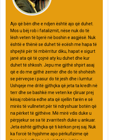
Ajo që bën dhe e ndjen është ajo që duhet.
Mos u bëj rob i fatalizmit, nëse nuk do të
lësh veten të bjerë në boshin e asgjësë. Nuk
është e thënë se duhet të ecësh me hapa të
shpejtë për të mbërritur diku, hapat e sigurt
janë ata që të çojnë aty ku duhet dhe kur
duhet të shkosh. Jepu me gjithë shpirt asaj
që e do me gjithë zemër dhe do të shohësh
se përveçse i pasur do të jesh dhe i lumtur.
Ushqeje me dritë gjithçka që jeta ta kredh në
terr dhe se bashkë me veten ke çliruar prej
kësaj robëria edhe ata që sjellin farën e së
mirës të vullnetet për të ndryshuar botën që
na përket të gjithëve. Më mirë vdis duke u
përpjekur se sa të zvarritesh duke u ankuar.
Jeta është gjithçka që ti kërkon prej saj. Nuk
ka forcë të hyjshme apo përkufizime që