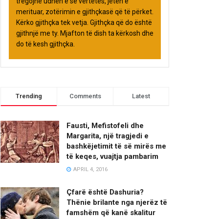
tregojnë udhën e së vërtetës, jetën e
merituar, zotërimin e gjithçkasë që të përket.
Kërko gjithçka tek vetja. Gjithçka që do është
gjithnjë me ty. Mjafton të dish ta kërkosh dhe
do të kesh gjithçka.
Trending
Comments
Latest
Fausti, Mefistofeli dhe
Margarita, një tragjedi e
bashkëjetimit të së mirës me
të keqes, vuajtja pambarim
APRIL 4, 2016
Çfarë është Dashuria?
Thënie brilante nga njerëz të
famshëm që kanë skalitur