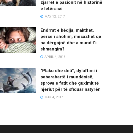
zjarret e pasionit në historinë
e letërsisë
MAY 12, 2017
Ëndrrat e këqija, makthet,
përse i shohim, mesazhet që
na dërgojnë dhe a mund t’i
shmangim?
APRIL 4, 2016
“Plaku dhe deti”, dyluftimi i
pabarabartë i mundësisë,
sprova e fatit dhe guximit të
njeriut për të sfiduar natyrën
MAY 4, 2017