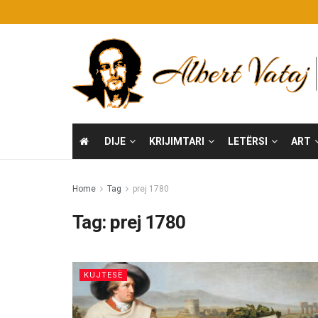
DIJE
KRIJIMTARI
LETËRSI
ART
Home
Tag
prej 1780
Tag:
prej 1780
KUJTESË