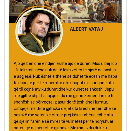
ALBERT VATAJ
Ajo që bën dhe e ndjen është ajo që duhet. Mos u bëj rob
i fatalizmit, nëse nuk do të lësh veten të bjerë në boshin
e asgjësë. Nuk është e thënë se duhet të ecësh me hapa
të shpejtë për të mbërritur diku, hapat e sigurt janë ata
që të çojnë aty ku duhet dhe kur duhet të shkosh. Jepu
me gjithë shpirt asaj që e do me gjithë zemër dhe do të
shohësh se përveçse i pasur do të jesh dhe i lumtur.
Ushqeje me dritë gjithçka që jeta ta kredh në terr dhe se
bashkë me veten ke çliruar prej kësaj robëria edhe ata
që sjellin farën e së mirës të vullnetet për të ndryshuar
botën që na përket të gjithëve. Më mirë vdis duke u