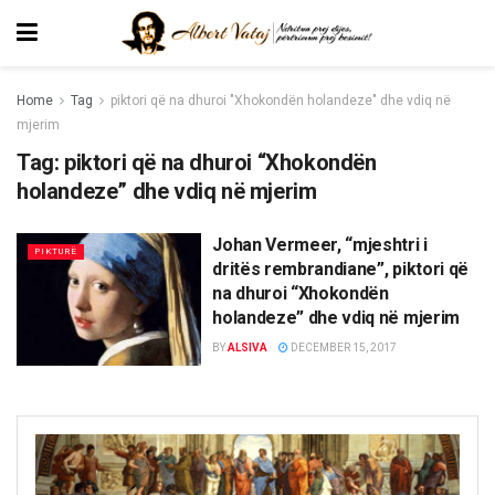
Home
Tag
piktori që na dhuroi "Xhokondën holandeze" dhe vdiq në
mjerim
Tag:
piktori që na dhuroi “Xhokondën
holandeze” dhe vdiq në mjerim
Johan Vermeer, “mjeshtri i
PIKTURË
dritës rembrandiane”, piktori që
na dhuroi “Xhokondën
holandeze” dhe vdiq në mjerim
BY
ALSIVA
DECEMBER 15, 2017