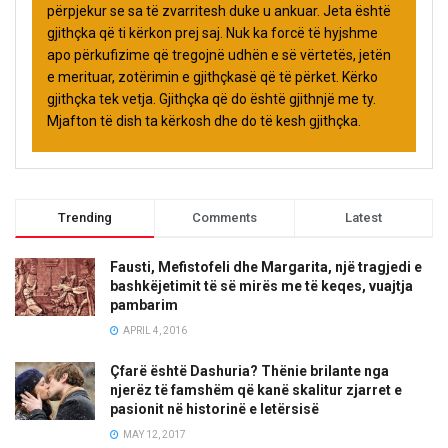
përpjekur se sa të zvarritesh duke u ankuar. Jeta është
gjithçka që ti kërkon prej saj. Nuk ka forcë të hyjshme
apo përkufizime që tregojnë udhën e së vërtetës, jetën
e merituar, zotërimin e gjithçkasë që të përket. Kërko
gjithçka tek vetja. Gjithçka që do është gjithnjë me ty.
Mjafton të dish ta kërkosh dhe do të kesh gjithçka.
Trending
Comments
Latest
Fausti, Mefistofeli dhe Margarita, një tragjedi e
bashkëjetimit të së mirës me të keqes, vuajtja
pambarim
APRIL 4, 2016
Çfarë është Dashuria? Thënie brilante nga
njerëz të famshëm që kanë skalitur zjarret e
pasionit në historinë e letërsisë
MAY 12, 2017