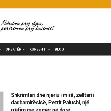
SPEKTËR
KURESHTI
BLOG
Shkrimtari dhe njeriu i mirë, zelltari i
dashamirësisë, Petrit Palushi, një
rrëfim me zemër në dorë