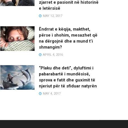
zjarret e pasionit në historinë
e letërsisë
MAY 12, 2017
Ëndrrat e këqija, makthet,
përse i shohim, mesazhet që
na dërgojnë dhe a mund t’i
shmangim?
APRIL 4, 2016
“Plaku dhe deti”, dyluftimi i
pabarabartë i mundësisë,
sprova e fatit dhe guximit të
njeriut për të sfiduar natyrën
MAY 4, 2017