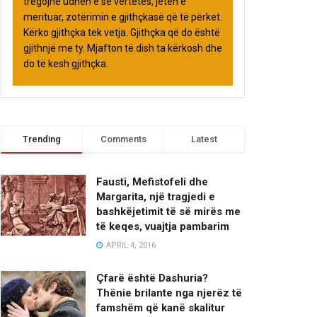
tregojnë udhën e së vërtetës, jetën e
merituar, zotërimin e gjithçkasë që të përket.
Kërko gjithçka tek vetja. Gjithçka që do është
gjithnjë me ty. Mjafton të dish ta kërkosh dhe
do të kesh gjithçka.
Trending
Comments
Latest
Fausti, Mefistofeli dhe
Margarita, një tragjedi e
bashkëjetimit të së mirës me
të keqes, vuajtja pambarim
APRIL 4, 2016
Çfarë është Dashuria?
Thënie brilante nga njerëz të
famshëm që kanë skalitur