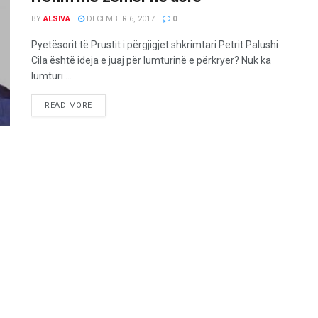
BY
ALSIVA
DECEMBER 6, 2017
0
Pyetësorit të Prustit i përgjigjet shkrimtari Petrit Palushi
Cila është ideja e juaj për lumturinë e përkryer? Nuk ka
lumturi ...
READ MORE