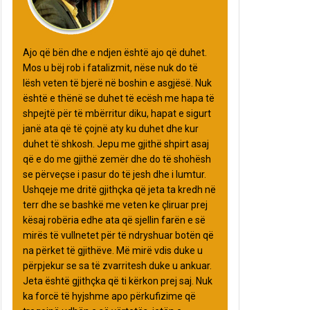
Ajo që bën dhe e ndjen është ajo që duhet.
Mos u bëj rob i fatalizmit, nëse nuk do të
lësh veten të bjerë në boshin e asgjësë. Nuk
është e thënë se duhet të ecësh me hapa të
shpejtë për të mbërritur diku, hapat e sigurt
janë ata që të çojnë aty ku duhet dhe kur
duhet të shkosh. Jepu me gjithë shpirt asaj
që e do me gjithë zemër dhe do të shohësh
se përveçse i pasur do të jesh dhe i lumtur.
Ushqeje me dritë gjithçka që jeta ta kredh në
terr dhe se bashkë me veten ke çliruar prej
kësaj robëria edhe ata që sjellin farën e së
mirës të vullnetet për të ndryshuar botën që
na përket të gjithëve. Më mirë vdis duke u
përpjekur se sa të zvarritesh duke u ankuar.
Jeta është gjithçka që ti kërkon prej saj. Nuk
ka forcë të hyjshme apo përkufizime që