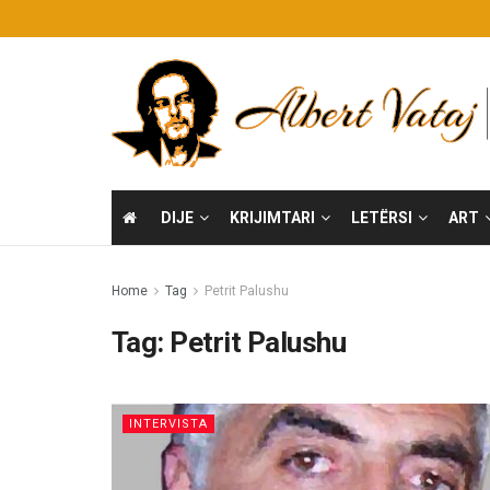
DIJE
KRIJIMTARI
LETËRSI
ART
Home
Tag
Petrit Palushu
Tag:
Petrit Palushu
INTERVISTA