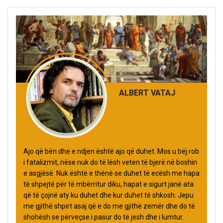
ALBERT VATAJ
Ajo që bën dhe e ndjen është ajo që duhet. Mos u bëj rob
i fatalizmit, nëse nuk do të lësh veten të bjerë në boshin
e asgjësë. Nuk është e thënë se duhet të ecësh me hapa
të shpejtë për të mbërritur diku, hapat e sigurt janë ata
që të çojnë aty ku duhet dhe kur duhet të shkosh. Jepu
me gjithë shpirt asaj që e do me gjithë zemër dhe do të
shohësh se përveçse i pasur do të jesh dhe i lumtur.