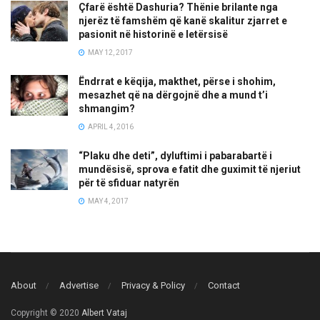
Çfarë është Dashuria? Thënie brilante nga
njerëz të famshëm që kanë skalitur zjarret e
pasionit në historinë e letërsisë
MAY 12, 2017
Ëndrrat e këqija, makthet, përse i shohim,
mesazhet që na dërgojnë dhe a mund t’i
shmangim?
APRIL 4, 2016
“Plaku dhe deti”, dyluftimi i pabarabartë i
mundësisë, sprova e fatit dhe guximit të njeriut
për të sfiduar natyrën
MAY 4, 2017
About
Advertise
Privacy & Policy
Contact
Copyright © 2020
Albert Vataj