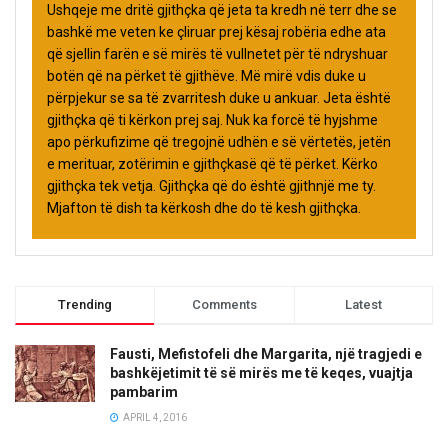
Ushqeje me dritë gjithçka që jeta ta kredh në terr dhe se
bashkë me veten ke çliruar prej kësaj robëria edhe ata
që sjellin farën e së mirës të vullnetet për të ndryshuar
botën që na përket të gjithëve. Më mirë vdis duke u
përpjekur se sa të zvarritesh duke u ankuar. Jeta është
gjithçka që ti kërkon prej saj. Nuk ka forcë të hyjshme
apo përkufizime që tregojnë udhën e së vërtetës, jetën
e merituar, zotërimin e gjithçkasë që të përket. Kërko
gjithçka tek vetja. Gjithçka që do është gjithnjë me ty.
Mjafton të dish ta kërkosh dhe do të kesh gjithçka.
Trending
Comments
Latest
Fausti, Mefistofeli dhe Margarita, një tragjedi e
bashkëjetimit të së mirës me të keqes, vuajtja
pambarim
APRIL 4, 2016