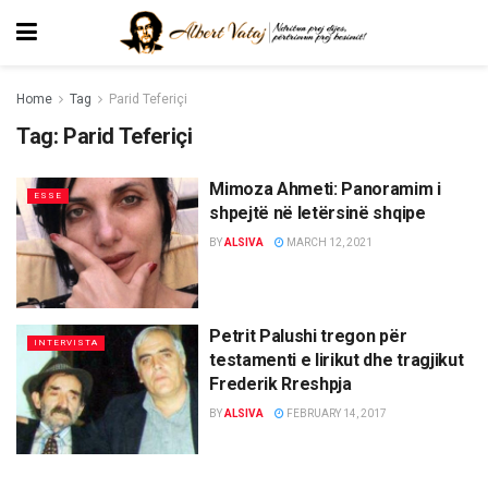
Home
Tag
Parid Teferiçi
Tag:
Parid Teferiçi
Mimoza Ahmeti: Panoramim i
ESSE
shpejtë në letërsinë shqipe
BY
ALSIVA
MARCH 12, 2021
Petrit Palushi tregon për
INTERVISTA
testamenti e lirikut dhe tragjikut
Frederik Rreshpja
BY
ALSIVA
FEBRUARY 14, 2017