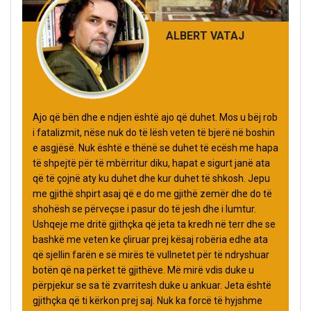
ALBERT VATAJ
Ajo që bën dhe e ndjen është ajo që duhet. Mos u bëj rob
i fatalizmit, nëse nuk do të lësh veten të bjerë në boshin
e asgjësë. Nuk është e thënë se duhet të ecësh me hapa
të shpejtë për të mbërritur diku, hapat e sigurt janë ata
që të çojnë aty ku duhet dhe kur duhet të shkosh. Jepu
me gjithë shpirt asaj që e do me gjithë zemër dhe do të
shohësh se përveçse i pasur do të jesh dhe i lumtur.
Ushqeje me dritë gjithçka që jeta ta kredh në terr dhe se
bashkë me veten ke çliruar prej kësaj robëria edhe ata
që sjellin farën e së mirës të vullnetet për të ndryshuar
botën që na përket të gjithëve. Më mirë vdis duke u
përpjekur se sa të zvarritesh duke u ankuar. Jeta është
gjithçka që ti kërkon prej saj. Nuk ka forcë të hyjshme