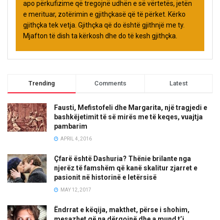
apo përkufizime që tregojnë udhën e së vërtetës, jetën
e merituar, zotërimin e gjithçkasë që të përket. Kërko
gjithçka tek vetja. Gjithçka që do është gjithnjë me ty.
Mjafton të dish ta kërkosh dhe do të kesh gjithçka.
Trending
Comments
Latest
Fausti, Mefistofeli dhe Margarita, një tragjedi e
bashkëjetimit të së mirës me të keqes, vuajtja
pambarim
APRIL 4, 2016
Çfarë është Dashuria? Thënie brilante nga
njerëz të famshëm që kanë skalitur zjarret e
pasionit në historinë e letërsisë
MAY 12, 2017
Ëndrrat e këqija, makthet, përse i shohim,
mesazhet që na dërgojnë dhe a mund t’i