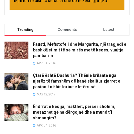
Mjafton të dish ta kërkosh dhe do të kesh gjithçka.
Trending
Comments
Latest
Fausti, Mefistofeli dhe Margarita, një tragjedi e
bashkëjetimit të së mirës me të keqes, vuajtja
pambarim
APRIL 4, 2016
Çfarë është Dashuria? Thënie brilante nga
njerëz të famshëm që kanë skalitur zjarret e
pasionit në historinë e letërsisë
MAY 12, 2017
Ëndrrat e këqija, makthet, përse i shohim,
mesazhet që na dërgojnë dhe a mund t’i
shmangim?
APRIL 4, 2016