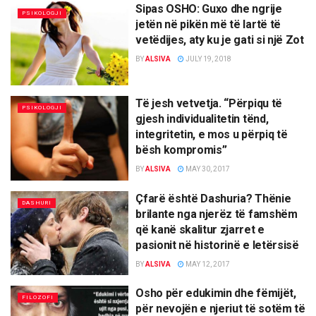
Sipas OSHO: Guxo dhe ngrije
PSIKOLOGJI
jetën në pikën më të lartë të
vetëdijes, aty ku je gati si një Zot
BY
ALSIVA
JULY 19, 2018
Të jesh vetvetja. “Përpiqu të
PSIKOLOGJI
gjesh individualitetin tënd,
integritetin, e mos u përpiq të
bësh kompromis”
BY
ALSIVA
MAY 30, 2017
Çfarë është Dashuria? Thënie
DASHURI
brilante nga njerëz të famshëm
që kanë skalitur zjarret e
pasionit në historinë e letërsisë
BY
ALSIVA
MAY 12, 2017
Osho për edukimin dhe fëmijët,
FILOZOFI
për nevojën e njeriut të sotëm të