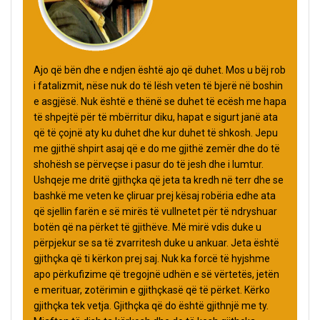
Ajo që bën dhe e ndjen është ajo që duhet. Mos u bëj rob
i fatalizmit, nëse nuk do të lësh veten të bjerë në boshin
e asgjësë. Nuk është e thënë se duhet të ecësh me hapa
të shpejtë për të mbërritur diku, hapat e sigurt janë ata
që të çojnë aty ku duhet dhe kur duhet të shkosh. Jepu
me gjithë shpirt asaj që e do me gjithë zemër dhe do të
shohësh se përveçse i pasur do të jesh dhe i lumtur.
Ushqeje me dritë gjithçka që jeta ta kredh në terr dhe se
bashkë me veten ke çliruar prej kësaj robëria edhe ata
që sjellin farën e së mirës të vullnetet për të ndryshuar
botën që na përket të gjithëve. Më mirë vdis duke u
përpjekur se sa të zvarritesh duke u ankuar. Jeta është
gjithçka që ti kërkon prej saj. Nuk ka forcë të hyjshme
apo përkufizime që tregojnë udhën e së vërtetës, jetën
e merituar, zotërimin e gjithçkasë që të përket. Kërko
gjithçka tek vetja. Gjithçka që do është gjithnjë me ty.