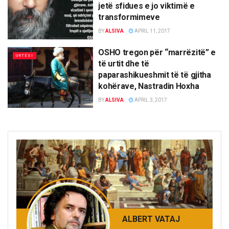
jetë sfidues e jo viktimë e
transformimeve
BY
ALSIVA
APRIL 11, 2017
OSHO tregon për “marrëzitë” e
URTËSI
të urtit dhe të
paparashikueshmit të të gjitha
kohërave, Nastradin Hoxha
BY
ALSIVA
APRIL 3, 2017
ALBERT VATAJ