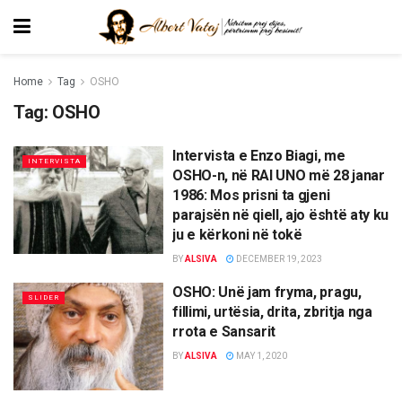
Home
Tag
OSHO
Tag:
OSHO
Intervista e Enzo Biagi, me
INTERVISTA
OSHO-n, në RAI UNO më 28 janar
1986: Mos prisni ta gjeni
parajsën në qiell, ajo është aty ku
ju e kërkoni në tokë
BY
ALSIVA
DECEMBER 19, 2023
OSHO: Unë jam fryma, pragu,
SLIDER
fillimi, urtësia, drita, zbritja nga
rrota e Sansarit
BY
ALSIVA
MAY 1, 2020