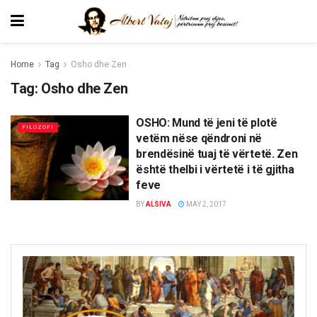
Home
Tag
Osho dhe Zen
Tag:
Osho dhe Zen
OSHO: Mund të jeni të plotë
FILOZOFI
vetëm nëse qëndroni në
brendësinë tuaj të vërtetë. Zen
është thelbi i vërtetë i të gjitha
feve
BY
ALSIVA
MAY 2, 2017