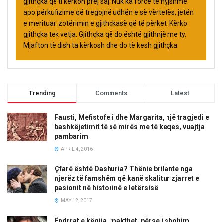
gjithçka që ti kërkon prej saj. Nuk ka forcë të hyjshme
apo përkufizime që tregojnë udhën e së vërtetës, jetën
e merituar, zotërimin e gjithçkasë që të përket. Kërko
gjithçka tek vetja. Gjithçka që do është gjithnjë me ty.
Mjafton të dish ta kërkosh dhe do të kesh gjithçka.
Trending
Comments
Latest
Fausti, Mefistofeli dhe Margarita, një tragjedi e
bashkëjetimit të së mirës me të keqes, vuajtja
pambarim
APRIL 4, 2016
Çfarë është Dashuria? Thënie brilante nga
njerëz të famshëm që kanë skalitur zjarret e
pasionit në historinë e letërsisë
MAY 12, 2017
Ëndrrat e këqija, makthet, përse i shohim,