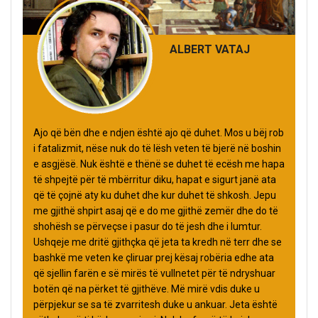
ALBERT VATAJ
Ajo që bën dhe e ndjen është ajo që duhet. Mos u bëj rob
i fatalizmit, nëse nuk do të lësh veten të bjerë në boshin
e asgjësë. Nuk është e thënë se duhet të ecësh me hapa
të shpejtë për të mbërritur diku, hapat e sigurt janë ata
që të çojnë aty ku duhet dhe kur duhet të shkosh. Jepu
me gjithë shpirt asaj që e do me gjithë zemër dhe do të
shohësh se përveçse i pasur do të jesh dhe i lumtur.
Ushqeje me dritë gjithçka që jeta ta kredh në terr dhe se
bashkë me veten ke çliruar prej kësaj robëria edhe ata
që sjellin farën e së mirës të vullnetet për të ndryshuar
botën që na përket të gjithëve. Më mirë vdis duke u
përpjekur se sa të zvarritesh duke u ankuar. Jeta është