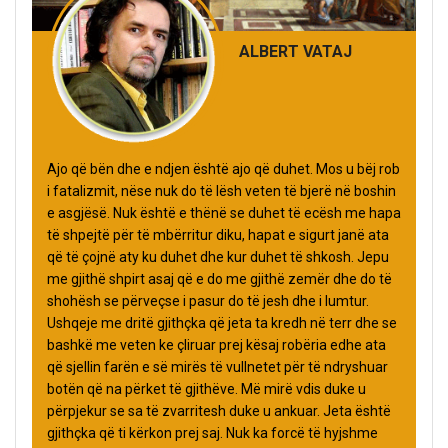
ALBERT VATAJ
Ajo që bën dhe e ndjen është ajo që duhet. Mos u bëj rob
i fatalizmit, nëse nuk do të lësh veten të bjerë në boshin
e asgjësë. Nuk është e thënë se duhet të ecësh me hapa
të shpejtë për të mbërritur diku, hapat e sigurt janë ata
që të çojnë aty ku duhet dhe kur duhet të shkosh. Jepu
me gjithë shpirt asaj që e do me gjithë zemër dhe do të
shohësh se përveçse i pasur do të jesh dhe i lumtur.
Ushqeje me dritë gjithçka që jeta ta kredh në terr dhe se
bashkë me veten ke çliruar prej kësaj robëria edhe ata
që sjellin farën e së mirës të vullnetet për të ndryshuar
botën që na përket të gjithëve. Më mirë vdis duke u
përpjekur se sa të zvarritesh duke u ankuar. Jeta është
gjithçka që ti kërkon prej saj. Nuk ka forcë të hyjshme