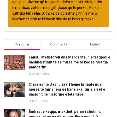
apo përkufizime që tregojnë udhën e së vërtetës, jetën
e merituar, zotërimin e gjithçkasë që të përket. Kërko
gjithçka tek vetja. Gjithçka që do është gjithnjë me ty.
Mjafton të dish ta kërkosh dhe do të kesh gjithçka.
Trending
Comments
Latest
Fausti, Mefistofeli dhe Margarita, një tragjedi e
bashkëjetimit të së mirës me të keqes, vuajtja
pambarim
APRIL 4, 2016
Çfarë është Dashuria? Thënie brilante nga
njerëz të famshëm që kanë skalitur zjarret e
pasionit në historinë e letërsisë
MAY 12, 2017
Ëndrrat e këqija, makthet, përse i shohim,
mesazhet që na dërgojnë dhe a mund t’i