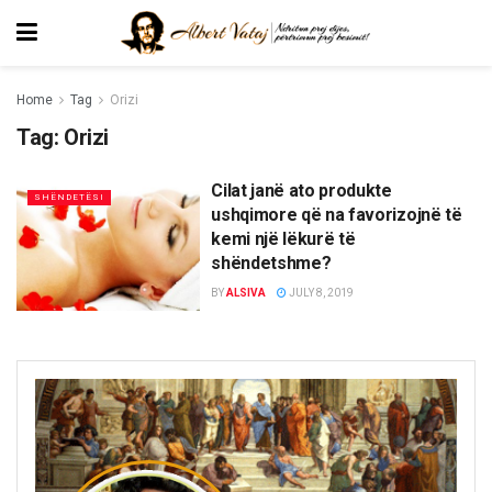
Home
Tag
Orizi
Tag:
Orizi
Cilat janë ato produkte
SHËNDETËSI
ushqimore që na favorizojnë të
kemi një lëkurë të
shëndetshme?
BY
ALSIVA
JULY 8, 2019