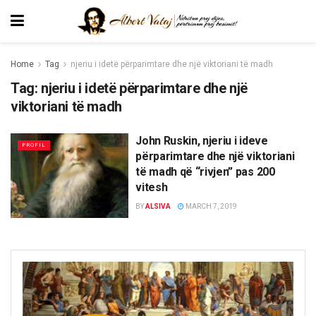
Home
Tag
njeriu i idetë përparimtare dhe një viktoriani të madh
Tag:
njeriu i idetë përparimtare dhe një
viktoriani të madh
John Ruskin, njeriu i ideve
PROFIL
përparimtare dhe një viktoriani
të madh që “rivjen” pas 200
vitesh
BY
ALSIVA
MARCH 7, 2019