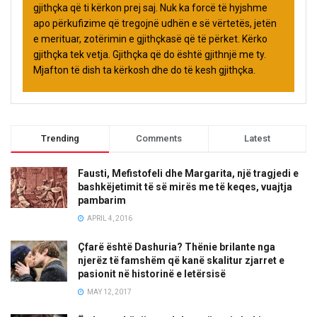
gjithçka që ti kërkon prej saj. Nuk ka forcë të hyjshme
apo përkufizime që tregojnë udhën e së vërtetës, jetën
e merituar, zotërimin e gjithçkasë që të përket. Kërko
gjithçka tek vetja. Gjithçka që do është gjithnjë me ty.
Mjafton të dish ta kërkosh dhe do të kesh gjithçka.
Trending
Comments
Latest
Fausti, Mefistofeli dhe Margarita, një tragjedi e
bashkëjetimit të së mirës me të keqes, vuajtja
pambarim
APRIL 4, 2016
Çfarë është Dashuria? Thënie brilante nga
njerëz të famshëm që kanë skalitur zjarret e
pasionit në historinë e letërsisë
MAY 12, 2017