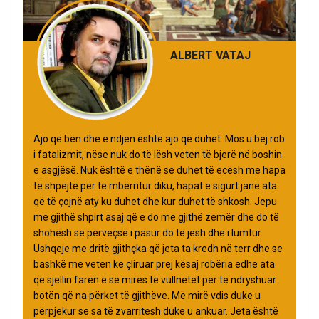
ALBERT VATAJ
Ajo që bën dhe e ndjen është ajo që duhet. Mos u bëj rob
i fatalizmit, nëse nuk do të lësh veten të bjerë në boshin
e asgjësë. Nuk është e thënë se duhet të ecësh me hapa
të shpejtë për të mbërritur diku, hapat e sigurt janë ata
që të çojnë aty ku duhet dhe kur duhet të shkosh. Jepu
me gjithë shpirt asaj që e do me gjithë zemër dhe do të
shohësh se përveçse i pasur do të jesh dhe i lumtur.
Ushqeje me dritë gjithçka që jeta ta kredh në terr dhe se
bashkë me veten ke çliruar prej kësaj robëria edhe ata
që sjellin farën e së mirës të vullnetet për të ndryshuar
botën që na përket të gjithëve. Më mirë vdis duke u
përpjekur se sa të zvarritesh duke u ankuar. Jeta është