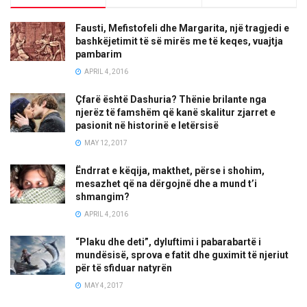
Fausti, Mefistofeli dhe Margarita, një tragjedi e
bashkëjetimit të së mirës me të keqes, vuajtja
pambarim
APRIL 4, 2016
Çfarë është Dashuria? Thënie brilante nga
njerëz të famshëm që kanë skalitur zjarret e
pasionit në historinë e letërsisë
MAY 12, 2017
Ëndrrat e këqija, makthet, përse i shohim,
mesazhet që na dërgojnë dhe a mund t’i
shmangim?
APRIL 4, 2016
“Plaku dhe deti”, dyluftimi i pabarabartë i
mundësisë, sprova e fatit dhe guximit të njeriut
për të sfiduar natyrën
MAY 4, 2017