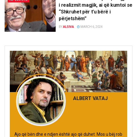
INTERVISTA
i realizmit magjik, ai që kumtoi se
“Shkruhet për t’u bërë i
përjetshëm”
BY
ALSIVA
MARCH 6, 2024
ALBERT VATAJ
Ajo që bën dhe e ndjen është ajo që duhet. Mos u bëj rob