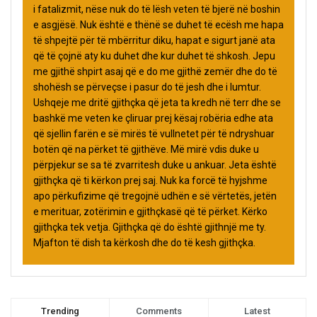
i fatalizmit, nëse nuk do të lësh veten të bjerë në boshin
e asgjësë. Nuk është e thënë se duhet të ecësh me hapa
të shpejtë për të mbërritur diku, hapat e sigurt janë ata
që të çojnë aty ku duhet dhe kur duhet të shkosh. Jepu
me gjithë shpirt asaj që e do me gjithë zemër dhe do të
shohësh se përveçse i pasur do të jesh dhe i lumtur.
Ushqeje me dritë gjithçka që jeta ta kredh në terr dhe se
bashkë me veten ke çliruar prej kësaj robëria edhe ata
që sjellin farën e së mirës të vullnetet për të ndryshuar
botën që na përket të gjithëve. Më mirë vdis duke u
përpjekur se sa të zvarritesh duke u ankuar. Jeta është
gjithçka që ti kërkon prej saj. Nuk ka forcë të hyjshme
apo përkufizime që tregojnë udhën e së vërtetës, jetën
e merituar, zotërimin e gjithçkasë që të përket. Kërko
gjithçka tek vetja. Gjithçka që do është gjithnjë me ty.
Mjafton të dish ta kërkosh dhe do të kesh gjithçka.
Trending
Comments
Latest