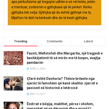
apo përkufizime që tregojnë udhën e së vërtetës, jetën
e merituar, zotërimin e gjithçkasë që të përket. Kërko
gjithçka tek vetja. Gjithçka që do është gjithnjë me ty.
Mjafton të dish ta kërkosh dhe do të kesh gjithçka.
Trending
Comments
Latest
Fausti, Mefistofeli dhe Margarita, një tragjedi e
bashkëjetimit të së mirës me të keqes, vuajtja
pambarim
APRIL 4, 2016
Çfarë është Dashuria? Thënie brilante nga
njerëz të famshëm që kanë skalitur zjarret e
pasionit në historinë e letërsisë
MAY 12, 2017
Ëndrrat e këqija, makthet, përse i shohim,
mesazhet që na dërgojnë dhe a mund t’i