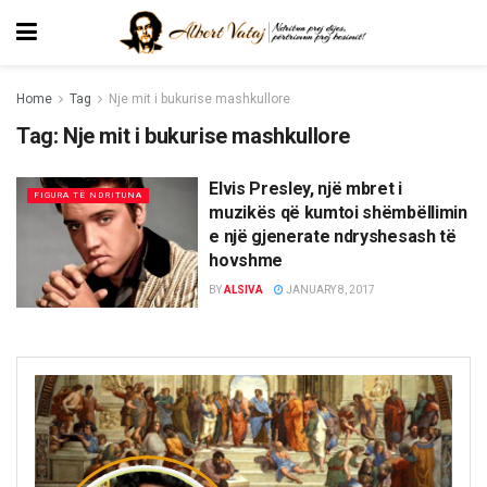
Home
Tag
Nje mit i bukurise mashkullore
Tag:
Nje mit i bukurise mashkullore
Elvis Presley, një mbret i
FIGURA TË NDRITUNA
muzikës që kumtoi shëmbëllimin
e një gjenerate ndryshesash të
hovshme
BY
ALSIVA
JANUARY 8, 2017