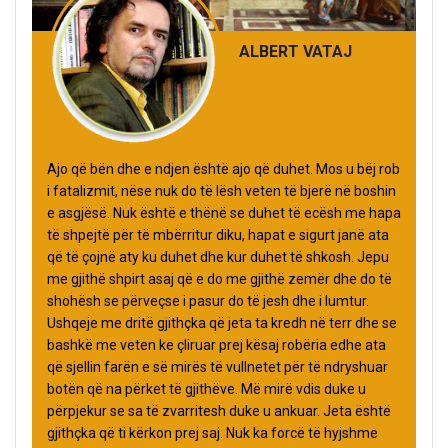
ALBERT VATAJ
Ajo që bën dhe e ndjen është ajo që duhet. Mos u bëj rob
i fatalizmit, nëse nuk do të lësh veten të bjerë në boshin
e asgjësë. Nuk është e thënë se duhet të ecësh me hapa
të shpejtë për të mbërritur diku, hapat e sigurt janë ata
që të çojnë aty ku duhet dhe kur duhet të shkosh. Jepu
me gjithë shpirt asaj që e do me gjithë zemër dhe do të
shohësh se përveçse i pasur do të jesh dhe i lumtur.
Ushqeje me dritë gjithçka që jeta ta kredh në terr dhe se
bashkë me veten ke çliruar prej kësaj robëria edhe ata
që sjellin farën e së mirës të vullnetet për të ndryshuar
botën që na përket të gjithëve. Më mirë vdis duke u
përpjekur se sa të zvarritesh duke u ankuar. Jeta është
gjithçka që ti kërkon prej saj. Nuk ka forcë të hyjshme