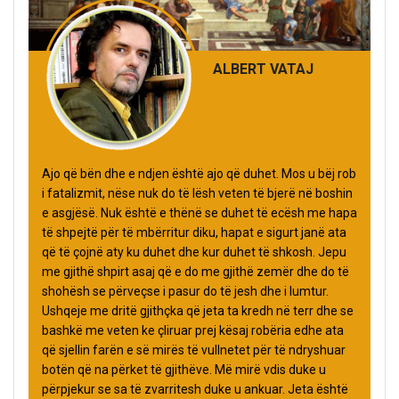
ALBERT VATAJ
Ajo që bën dhe e ndjen është ajo që duhet. Mos u bëj rob
i fatalizmit, nëse nuk do të lësh veten të bjerë në boshin
e asgjësë. Nuk është e thënë se duhet të ecësh me hapa
të shpejtë për të mbërritur diku, hapat e sigurt janë ata
që të çojnë aty ku duhet dhe kur duhet të shkosh. Jepu
me gjithë shpirt asaj që e do me gjithë zemër dhe do të
shohësh se përveçse i pasur do të jesh dhe i lumtur.
Ushqeje me dritë gjithçka që jeta ta kredh në terr dhe se
bashkë me veten ke çliruar prej kësaj robëria edhe ata
që sjellin farën e së mirës të vullnetet për të ndryshuar
botën që na përket të gjithëve. Më mirë vdis duke u
përpjekur se sa të zvarritesh duke u ankuar. Jeta është