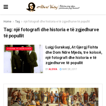
Home
Tag
një fotografi dhe historia e të zgjedhurve të popullit
Tag:
një fotografi dhe historia e të zgjedhurve
të popullit
Luigj Gurakuqi, At Gjergj Fishta
FIGURA TË NDRITUNA
dhe Dom Ndre Mjeda, tre kolosë,
një fotografi dhe historia e të
zgjedhurve të popullit
BY
ALSIVA
MAY 28, 2017