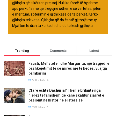
gjithçka që ti kërkon prej saj. Nuk ka forcë të hyjshme
apo përkufizime që tregojnë udhën e së vërtetës, jetën
e merituar, zotërimin e gjithçkasë që të përket. Kërko
gjithçka tek vetja. Gjithçka që do është gjithnjë me ty.
Mjafton të dish ta kërkosh dhe do të kesh gjithçka.
Trending
Comments
Latest
Fausti, Mefistofeli dhe Margarita, një tragjedi e
bashkëjetimit të së mirës me të keqes, vuajtja
pambarim
APRIL 4, 2016
Çfarë është Dashuria? Thënie brilante nga
njerëz të famshëm që kanë skalitur zjarret e
pasionit në historinë e letërsisë
MAY 12, 2017