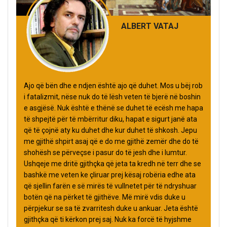
ALBERT VATAJ
Ajo që bën dhe e ndjen është ajo që duhet. Mos u bëj rob
i fatalizmit, nëse nuk do të lësh veten të bjerë në boshin
e asgjësë. Nuk është e thënë se duhet të ecësh me hapa
të shpejtë për të mbërritur diku, hapat e sigurt janë ata
që të çojnë aty ku duhet dhe kur duhet të shkosh. Jepu
me gjithë shpirt asaj që e do me gjithë zemër dhe do të
shohësh se përveçse i pasur do të jesh dhe i lumtur.
Ushqeje me dritë gjithçka që jeta ta kredh në terr dhe se
bashkë me veten ke çliruar prej kësaj robëria edhe ata
që sjellin farën e së mirës të vullnetet për të ndryshuar
botën që na përket të gjithëve. Më mirë vdis duke u
përpjekur se sa të zvarritesh duke u ankuar. Jeta është
gjithçka që ti kërkon prej saj. Nuk ka forcë të hyjshme