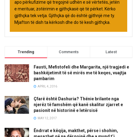
apo përkufizime që tregojnë udhën e së vërtetës, jetën
e merituar, zotërimin e gjithçkasë që të përket. Kërko
gjithçka tek vetja. Gjithçka që do është gjithnjë me ty.
Mjafton të dish ta kërkosh dhe do të kesh gjithçka.
Trending
Comments
Latest
Fausti, Mefistofeli dhe Margarita, një tragjedi e
bashkëjetimit të së mirës me të keqes, vuajtja
pambarim
APRIL 4, 2016
Çfarë është Dashuria? Thënie brilante nga
njerëz të famshëm që kanë skalitur zjarret e
pasionit në historinë e letërsisë
MAY 12, 2017
Ëndrrat e këqija, makthet, përse i shohim,
mesazhet që na dërgojnë dhe a mund t’i