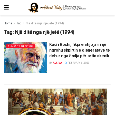
Home
Tag
Një ditë nga një jetë (1994)
Tag:
Një ditë nga një jetë (1994)
Kadri Roshi, fikja e atij zjarri që
FIGURA TË NDRITUNA
ngrohu shpirtin e gjeneratave të
dehur nga ëndja për artin skenik
BY
ALSIVA
FEBRUARY 6, 2023