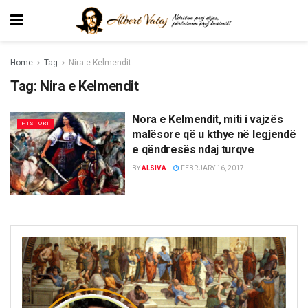
Home
Tag
Nira e Kelmendit
Tag:
Nira e Kelmendit
Nora e Kelmendit, miti i vajzës
HISTORI
malësore që u kthye në legjendë
e qëndresës ndaj turqve
BY
ALSIVA
FEBRUARY 16, 2017