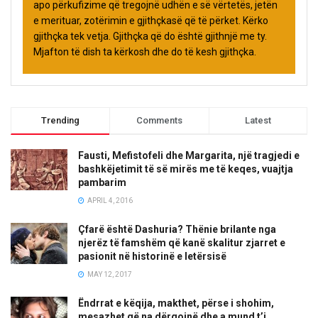
apo përkufizime që tregojnë udhën e së vërtetës, jetën
e merituar, zotërimin e gjithçkasë që të përket. Kërko
gjithçka tek vetja. Gjithçka që do është gjithnjë me ty.
Mjafton të dish ta kërkosh dhe do të kesh gjithçka.
Trending
Comments
Latest
Fausti, Mefistofeli dhe Margarita, një tragjedi e
bashkëjetimit të së mirës me të keqes, vuajtja
pambarim
APRIL 4, 2016
Çfarë është Dashuria? Thënie brilante nga
njerëz të famshëm që kanë skalitur zjarret e
pasionit në historinë e letërsisë
MAY 12, 2017
Ëndrrat e këqija, makthet, përse i shohim,
mesazhet që na dërgojnë dhe a mund t’i