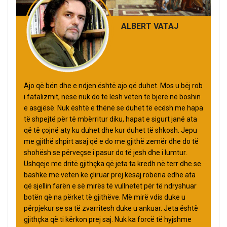
ALBERT VATAJ
Ajo që bën dhe e ndjen është ajo që duhet. Mos u bëj rob
i fatalizmit, nëse nuk do të lësh veten të bjerë në boshin
e asgjësë. Nuk është e thënë se duhet të ecësh me hapa
të shpejtë për të mbërritur diku, hapat e sigurt janë ata
që të çojnë aty ku duhet dhe kur duhet të shkosh. Jepu
me gjithë shpirt asaj që e do me gjithë zemër dhe do të
shohësh se përveçse i pasur do të jesh dhe i lumtur.
Ushqeje me dritë gjithçka që jeta ta kredh në terr dhe se
bashkë me veten ke çliruar prej kësaj robëria edhe ata
që sjellin farën e së mirës të vullnetet për të ndryshuar
botën që na përket të gjithëve. Më mirë vdis duke u
përpjekur se sa të zvarritesh duke u ankuar. Jeta është
gjithçka që ti kërkon prej saj. Nuk ka forcë të hyjshme