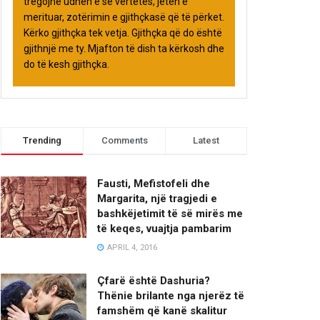
tregojnë udhën e së vërtetës, jetën e
merituar, zotërimin e gjithçkasë që të përket.
Kërko gjithçka tek vetja. Gjithçka që do është
gjithnjë me ty. Mjafton të dish ta kërkosh dhe
do të kesh gjithçka.
Trending
Comments
Latest
Fausti, Mefistofeli dhe
Margarita, një tragjedi e
bashkëjetimit të së mirës me
të keqes, vuajtja pambarim
APRIL 4, 2016
Çfarë është Dashuria?
Thënie brilante nga njerëz të
famshëm që kanë skalitur