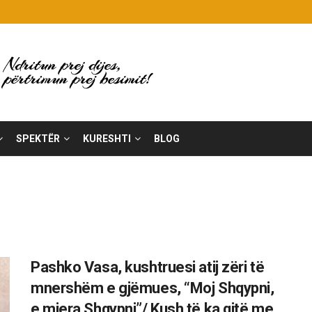
SPEKTËR
KURESHTI
BLOG
Pashko Vasa, kushtruesi atij zëri të
mnershëm e gjëmues, “Moj Shqypni,
e mjera Shqypni”/ Kush të ka qitë me