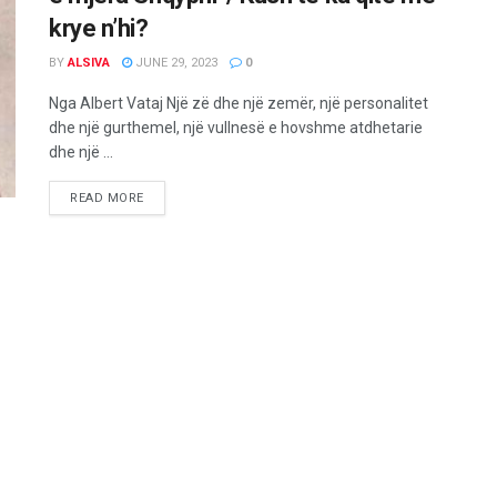
krye n’hi?
BY
ALSIVA
JUNE 29, 2023
0
Nga Albert Vataj Një zë dhe një zemër, një personalitet
dhe një gurthemel, një vullnesë e hovshme atdhetarie
dhe një ...
READ MORE