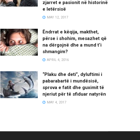
zjarret e pasionit në historinë
e letërsisë
MAY 12, 2017
Ëndrrat e këqija, makthet,
përse i shohim, mesazhet që
na dërgojnë dhe a mund t’i
shmangim?
APRIL 4, 2016
“Plaku dhe deti”, dyluftimi i
pabarabartë i mundësisë,
sprova e fatit dhe guximit të
njeriut për të sfiduar natyrën
MAY 4, 2017