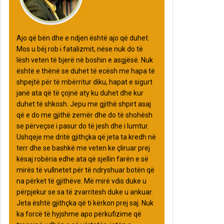
Ajo që bën dhe e ndjen është ajo që duhet.
Mos u bëj rob i fatalizmit, nëse nuk do të
lësh veten të bjerë në boshin e asgjësë. Nuk
është e thënë se duhet të ecësh me hapa të
shpejtë për të mbërritur diku, hapat e sigurt
janë ata që të çojnë aty ku duhet dhe kur
duhet të shkosh. Jepu me gjithë shpirt asaj
që e do me gjithë zemër dhe do të shohësh
se përveçse i pasur do të jesh dhe i lumtur.
Ushqeje me dritë gjithçka që jeta ta kredh në
terr dhe se bashkë me veten ke çliruar prej
kësaj robëria edhe ata që sjellin farën e së
mirës të vullnetet për të ndryshuar botën që
na përket të gjithëve. Më mirë vdis duke u
përpjekur se sa të zvarritesh duke u ankuar.
Jeta është gjithçka që ti kërkon prej saj. Nuk
ka forcë të hyjshme apo përkufizime që