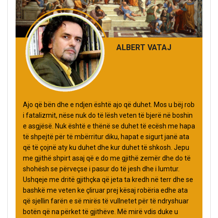
ALBERT VATAJ
Ajo që bën dhe e ndjen është ajo që duhet. Mos u bëj rob
i fatalizmit, nëse nuk do të lësh veten të bjerë në boshin
e asgjësë. Nuk është e thënë se duhet të ecësh me hapa
të shpejtë për të mbërritur diku, hapat e sigurt janë ata
që të çojnë aty ku duhet dhe kur duhet të shkosh. Jepu
me gjithë shpirt asaj që e do me gjithë zemër dhe do të
shohësh se përveçse i pasur do të jesh dhe i lumtur.
Ushqeje me dritë gjithçka që jeta ta kredh në terr dhe se
bashkë me veten ke çliruar prej kësaj robëria edhe ata
që sjellin farën e së mirës të vullnetet për të ndryshuar
botën që na përket të gjithëve. Më mirë vdis duke u