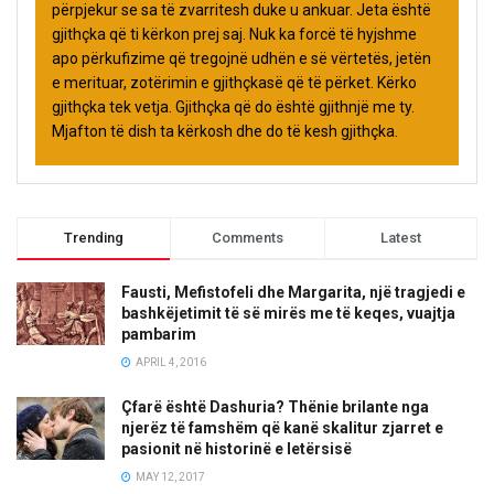
përpjekur se sa të zvarritesh duke u ankuar. Jeta është
gjithçka që ti kërkon prej saj. Nuk ka forcë të hyjshme
apo përkufizime që tregojnë udhën e së vërtetës, jetën
e merituar, zotërimin e gjithçkasë që të përket. Kërko
gjithçka tek vetja. Gjithçka që do është gjithnjë me ty.
Mjafton të dish ta kërkosh dhe do të kesh gjithçka.
Trending
Comments
Latest
Fausti, Mefistofeli dhe Margarita, një tragjedi e
bashkëjetimit të së mirës me të keqes, vuajtja
pambarim
APRIL 4, 2016
Çfarë është Dashuria? Thënie brilante nga
njerëz të famshëm që kanë skalitur zjarret e
pasionit në historinë e letërsisë
MAY 12, 2017