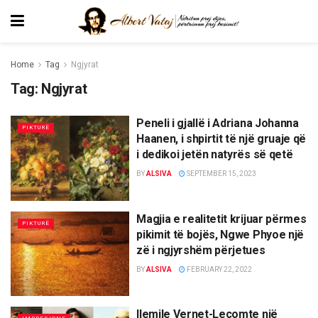
Home
Tag
Ngjyrat
Tag:
Ngjyrat
Peneli i gjallë i Adriana Johanna
PIKTURË
Haanen, i shpirtit të një gruaje që
i dedikoi jetën natyrës së qetë
BY
ALSIVA
SEPTEMBER 15, 2023
Magjia e realitetit krijuar përmes
PIKTURË
pikimit të bojës, Ngwe Phyoe një
zë i ngjyrshëm përjetues
BY
ALSIVA
FEBRUARY 22, 2022
Ilemile Vernet-Lecomte një