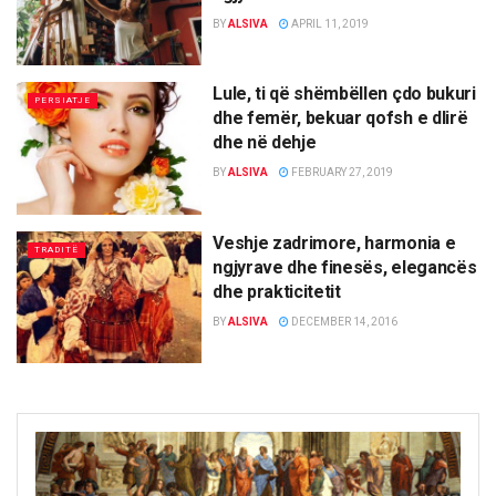
BY
ALSIVA
APRIL 11, 2019
Lule, ti që shëmbëllen çdo bukuri
PERSIATJE
dhe femër, bekuar qofsh e dlirë
dhe në dehje
BY
ALSIVA
FEBRUARY 27, 2019
Veshje zadrimore, harmonia e
TRADITË
ngjyrave dhe finesës, elegancës
dhe prakticitetit
BY
ALSIVA
DECEMBER 14, 2016