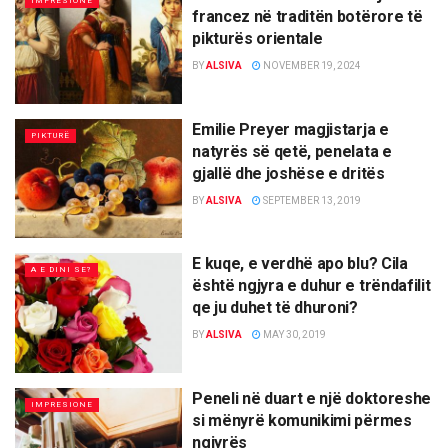
IMPRESIONE
francez në traditën botërore të
pikturës orientale
BY
ALSIVA
NOVEMBER 19, 2024
Emilie Preyer magjistarja e
PIKTURË
natyrës së qetë, penelata e
gjallë dhe joshëse e dritës
BY
ALSIVA
SEPTEMBER 13, 2019
E kuqe, e verdhë apo blu? Cila
A E DINI SE?
është ngjyra e duhur e trëndafilit
qe ju duhet të dhuroni?
BY
ALSIVA
MAY 30, 2019
Peneli në duart e një doktoreshe
IMPRESIONE
si mënyrë komunikimi përmes
ngjyrës