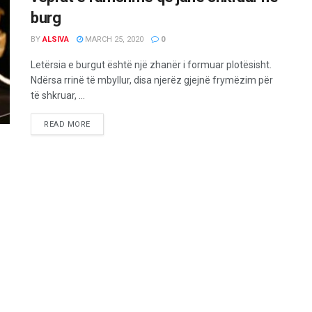
burg
BY
ALSIVA
MARCH 25, 2020
0
Letërsia e burgut është një zhanër i formuar plotësisht.
Ndërsa rrinë të mbyllur, disa njerëz gjejnë frymëzim për
të shkruar, ...
READ MORE